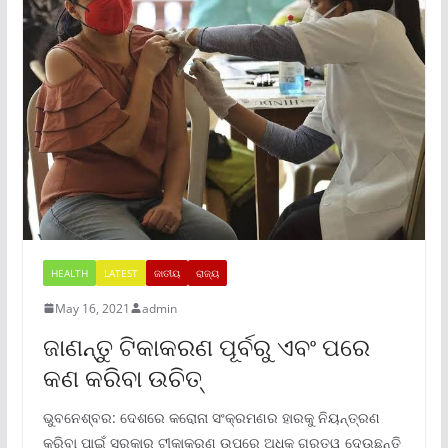
HEALTH
LATEST
ଜାତୀୟ
ରାଜ୍ୟ
May 16, 2021
admin
ଜାଣନ୍ତୁ ଟିକାକରଣ ପୂର୍ବରୁ ଏବଂ ପରେ
କଣ କରିବା ଉଚିତ୍
ଭୁବନେଶ୍ବର: ଦେଶରେ କରୋନା ସଂକ୍ରମଣର ହାରକୁ ନିୟନ୍ତ୍ରଣ
କରିବା ପାଇଁ ସରକାର ଟୀକାକରଣ ଉପରେ ଅଧିକ ଗୁରୁତ୍ୱ ଦେଉଛନ୍ତି