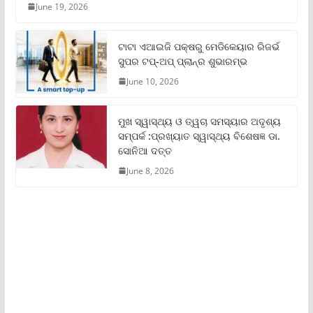
June 19, 2026
ଟାଟା ଏଆଇଜି ପକ୍ଷରୁ ମେଡିକେୟାର ରିଜର୍ଭ
ସୁପର ଟପ୍‌-ଅପ୍ ପ୍ଲାନ୍‌ର ଶୁଭାରମ୍ଭ
June 10, 2026
ମୁଖ ସ୍ୱାସ୍ଥ୍ୟ ଓ ତ୍ୱଚା ସମସ୍ୟାର ଅଦୃଶ୍ୟ
ସମ୍ପର୍କ :ପ୍ରଖ୍ୟାତ ସ୍ୱାସ୍ଥ୍ୟ ବିଶେଷଜ୍ଞ ଡା.
ସୋନିଆ ଦତ୍ତ
June 8, 2026