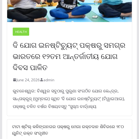
HEALTH
ଦି ଯୋଗ ଇନଷ୍ଟିଚ୍ୟୁଟ୍ ପକ୍ଷରୁ ସମଗ୍ର
ଭାରତରେ ୧୨ତମ ଆନ୍ତର୍ଜାତୀୟ ଯୋଗ
ଦିବସ ପାଳିତ
June 24, 2026
admin
ଭୁବନେଶ୍ୱର: ବିଶ୍ୱର ସବୁଠାରୁ ପୁରୁଣା ସଂଗଠିତ ଯୋଗ କେନ୍ଦ୍ର,
ସାନ୍ତାକ୍ରୁଜ୍ (ମୁମ୍ବାଇ) ସ୍ଥିତ ‘ଦି ଯୋଗ ଇନଷ୍ଟିଚ୍ୟୁଟ୍‌’ (ଟିୱାଇଆଇ),
ପକ୍ଷରୁ ଚଳିତ ବର୍ଷର ବିଷୟବସ୍ତୁ “ସୁସ୍ଥ ବାର୍ଦ୍ଧକ୍ୟ
ଟାଟା ଷ୍ଟିଲ୍‌ କଳିଙ୍ଗନଗର ପକ୍ଷରୁ ମେଗା ରକ୍ତଦାନ ଶିବିରରେ ୨୮୦
ୟୁନିଟ୍‌ ରକ୍ତ ସଂଗୃହୀତ