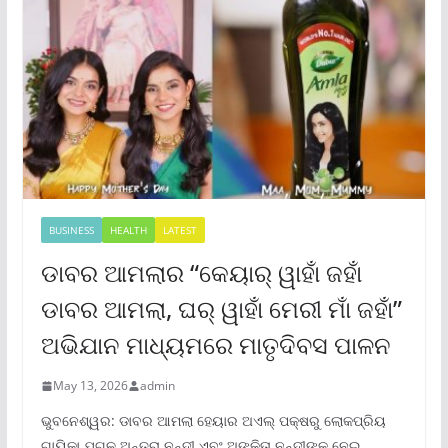
BUSINESS
HEALTH
LATEST
ଡାବର ଆମଲାର “କେୟାର୍ ୱାହାଁ ଜହାଁ
ଡାବର ଆମଲା, ଘର୍ ୱାହାଁ ମେରୀ ମାଁ ଜହାଁ”
ଅଭିଯାନ ମାଧ୍ୟମରେ ମାତୃଦିବସ ପାଳନ
May 13, 2026
admin
ଭୁବନେଶ୍ୱର: ଡାବର ଆମଲା ହେୟାର ଅଏଲ୍ ପକ୍ଷରୁ ଲୋକପ୍ରିୟ
ଗାୟିକା ଯୁଗଳ ଅନ୍ତରା ନନ୍ଦୀ ଏବଂ ଅଙ୍କିତା ନନ୍ଦୀଙ୍କୁ ନେଇ