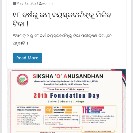
May 12, 2021
admin
୧୮ ବର୍ଷରୁ କମ୍ ବୟସ୍କବର୍ଗଙ୍କୁ ମିଳିବ
ଟିକା !
*ଆଗକୁ ୨ ରୁ ୧୮ ବର୍ଷ ବୟସ୍କବର୍ଗଙ୍କୁ ଟିକା ପରୀକ୍ଷଣ ନିମନ୍ତେ
ଅନୁମତି ।
Read More