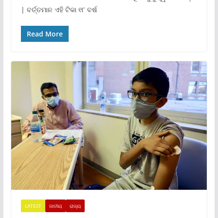
| ବର୍ତ୍ତମାନ ଏହି ଟିକା ୧୮ ବର୍ଷ
Read More
LATEST
ଜାତୀୟ
ରାଜ୍ୟ