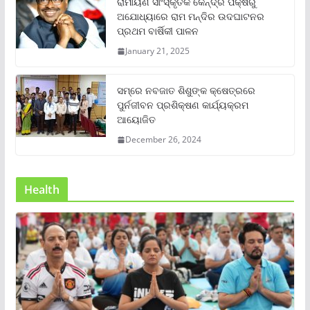
ରାମାୟଣ ସାଂସ୍କୃତିକ କେନ୍ଦ୍ର ପକ୍ଷରୁ
ଅଯୋଧ୍ୟାରେ ରାମ ମନ୍ଦିର ଉଦଘାଟନର
ପ୍ରଥମ ବାର୍ଷିକୀ ପାଳନ
January 21, 2025
ସମ୍‌ରେ ନବଜାତ ଶିଶୁଙ୍କ କ୍ଷେତ୍ରରେ
ପୁର୍ନଜୀବନ ପ୍ରଶିକ୍ଷଣ କାର୍ଯ୍ୟକ୍ରମ
ଆୟୋଜିତ
December 26, 2024
Health