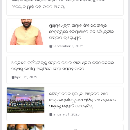
“କେୟାର୍ ୱାହାଁ ଜହାଁ ଡାବର ଆମଲା,
ମୁଖ୍ୟମନ୍ତ୍ରୀ ନାୟାବ ସିଂହ ସଇନୀଙ୍କ
ନେତୃତ୍ୱରେ ହରିୟାଣାରେ ଜନ କୈନ୍ଦ୍ରୀକ
ସଂସ୍କାର ତ୍ୱରାନ୍ୱିତ
September 3, 2025
ଅଗ୍ନିଶମ କର୍ମଚାରୀଙ୍କୁ ସମ୍ମାନ ଜଣାଇ ଟାଟା ଷ୍ଟିଲ କଳିଙ୍ଗନଗର
ପକ୍ଷରୁ ଜାତୀୟ ଅଗ୍ନିଶମ ସେବା ସପ୍ତାହ ପାଳିତ
April 15, 2025
କଳିଙ୍ଗନଗର ସୁକିନ୍ଦା ଅଞ୍ଚଳର ୧୫୦
ଛାତ୍ରଛାତ୍ରୀଙ୍କୁଟାଟା ଷ୍ଟିଲ୍ ଫାଉଣ୍ଡେସନ
ପକ୍ଷରୁ ଜ୍ୟୋତି ଫେଲୋସିପ୍‌
January 31, 2025