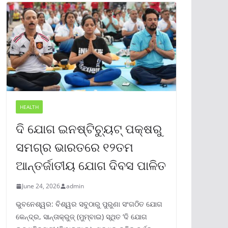
HEALTH
ଦି ଯୋଗ ଇନଷ୍ଟିଚ୍ୟୁଟ୍ ପକ୍ଷରୁ
ସମଗ୍ର ଭାରତରେ ୧୨ତମ
ଆନ୍ତର୍ଜାତୀୟ ଯୋଗ ଦିବସ ପାଳିତ
June 24, 2026
admin
ଭୁବନେଶ୍ୱର: ବିଶ୍ୱର ସବୁଠାରୁ ପୁରୁଣା ସଂଗଠିତ ଯୋଗ
କେନ୍ଦ୍ର, ସାନ୍ତାକ୍ରୁଜ୍ (ମୁମ୍ବାଇ) ସ୍ଥିତ ‘ଦି ଯୋଗ