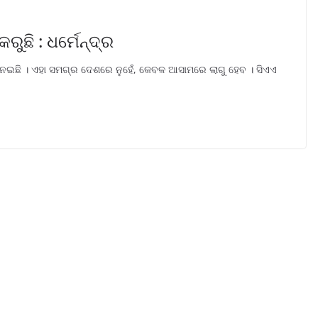
ୁଛି : ଧର୍ମେନ୍ଦ୍ର
ନେଇଛି । ଏହା ସମଗ୍ର ଦେଶରେ ନୁହେଁ, କେବଳ ଆସାମରେ ଲାଗୁ ହେବ । ସିଏଏ