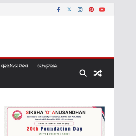
ସ୍ବାଧୀନତା ଦିବସ
ଫେଷ୍ଟିଭାଲ