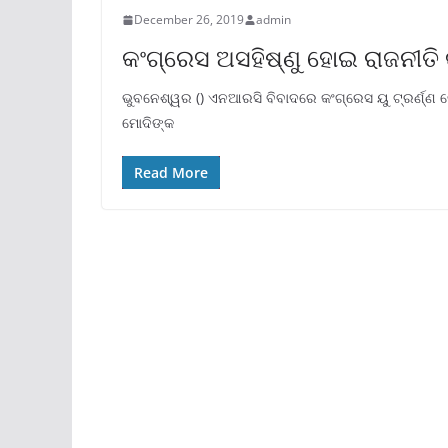
December 26, 2019
admin
କଂଗ୍ରେସ ଅସହିଷ୍ଣୁ ହୋଇ ରାଜନୀତି କର
ଭୁବନେଶ୍ୱର () ଏନଆରସି ବିବାଦରେ କଂଗ୍ରେସ ୟୁ ଟ୍ରର୍ଣ୍ଣ 
ମୋଦିଙ୍କ
Read More