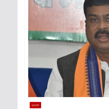
ରାଜନୀତି