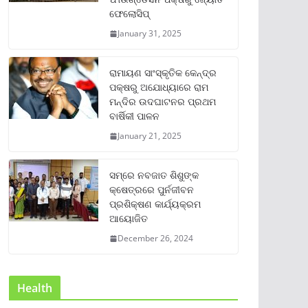
ଫେଲୋସିପ୍‌
January 31, 2025
ରାମାୟଣ ସାଂସ୍କୃତିକ କେନ୍ଦ୍ର
ପକ୍ଷରୁ ଅଯୋଧ୍ୟାରେ ରାମ
ମନ୍ଦିର ଉଦଘାଟନର ପ୍ରଥମ
ବାର୍ଷିକୀ ପାଳନ
January 21, 2025
ସମ୍‌ରେ ନବଜାତ ଶିଶୁଙ୍କ
କ୍ଷେତ୍ରରେ ପୁର୍ନଜୀବନ
ପ୍ରଶିକ୍ଷଣ କାର୍ଯ୍ୟକ୍ରମ
ଆୟୋଜିତ
December 26, 2024
Health