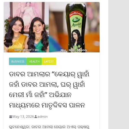
BUSINESS
HEALTH
LATEST
ଡାବର ଆମଲାର “କେୟାର୍ ୱାହାଁ
ଜହାଁ ଡାବର ଆମଲା, ଘର୍ ୱାହାଁ
ମେରୀ ମାଁ ଜହାଁ” ଅଭିଯାନ
ମାଧ୍ୟମରେ ମାତୃଦିବସ ପାଳନ
May 13, 2026
admin
ଭୁବନେଶ୍ୱର: ଡାବର ଆମଲା ହେୟାର ଅଏଲ୍ ପକ୍ଷରୁ