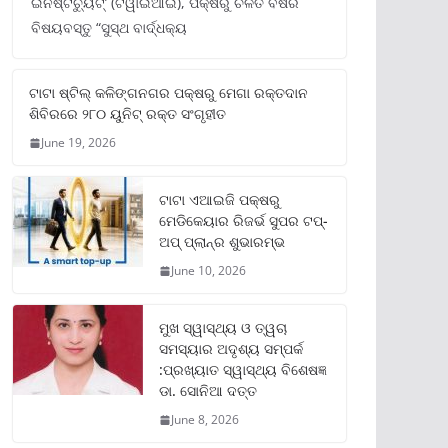
ଇନଷ୍ଟିଚ୍ୟୁଟ୍‌’ (ଟିୱାଇଆଇ), ପକ୍ଷରୁ ଚଳିତ ବର୍ଷର
ବିଷୟବସ୍ତୁ “ସୁସ୍ଥ ବାର୍ଦ୍ଧକ୍ୟ
ଟାଟା ଷ୍ଟିଲ୍‌ କଳିଙ୍ଗନଗର ପକ୍ଷରୁ ମେଗା ରକ୍ତଦାନ
ଶିବିରରେ ୨୮୦ ୟୁନିଟ୍‌ ରକ୍ତ ସଂଗୃହୀତ
June 19, 2026
ଟାଟା ଏଆଇଜି ପକ୍ଷରୁ
ମେଡିକେୟାର ରିଜର୍ଭ ସୁପର ଟପ୍‌-
ଅପ୍ ପ୍ଲାନ୍‌ର ଶୁଭାରମ୍ଭ
June 10, 2026
ମୁଖ ସ୍ୱାସ୍ଥ୍ୟ ଓ ତ୍ୱଚା
ସମସ୍ୟାର ଅଦୃଶ୍ୟ ସମ୍ପର୍କ
:ପ୍ରଖ୍ୟାତ ସ୍ୱାସ୍ଥ୍ୟ ବିଶେଷଜ୍ଞ
ଡା. ସୋନିଆ ଦତ୍ତ
June 8, 2026