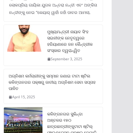
ଲୋକପ୍ରିୟ ଗାୟିକା ଯୁଗଳ ଅନ୍ତରା ନନ୍ଦୀ ଏବଂ ଅଙ୍କିତା
ନନ୍ଦୀଙ୍କୁ ନେଇ “କେୟାର୍ ୱାହାଁ ଜହାଁ ଡାବର ଆମଲା,
ମୁଖ୍ୟମନ୍ତ୍ରୀ ନାୟାବ ସିଂହ
ସଇନୀଙ୍କ ନେତୃତ୍ୱରେ
ହରିୟାଣାରେ ଜନ କୈନ୍ଦ୍ରୀକ
ସଂସ୍କାର ତ୍ୱରାନ୍ୱିତ
September 3, 2025
ଅଗ୍ନିଶମ କର୍ମଚାରୀଙ୍କୁ ସମ୍ମାନ ଜଣାଇ ଟାଟା ଷ୍ଟିଲ
କଳିଙ୍ଗନଗର ପକ୍ଷରୁ ଜାତୀୟ ଅଗ୍ନିଶମ ସେବା ସପ୍ତାହ
ପାଳିତ
April 15, 2025
କଳିଙ୍ଗନଗର ସୁକିନ୍ଦା
ଅଞ୍ଚଳର ୧୫୦
ଛାତ୍ରଛାତ୍ରୀଙ୍କୁଟାଟା ଷ୍ଟିଲ୍
ଫାଉଣ୍ଡେସନ ପକ୍ଷରୁ ଜ୍ୟୋତି