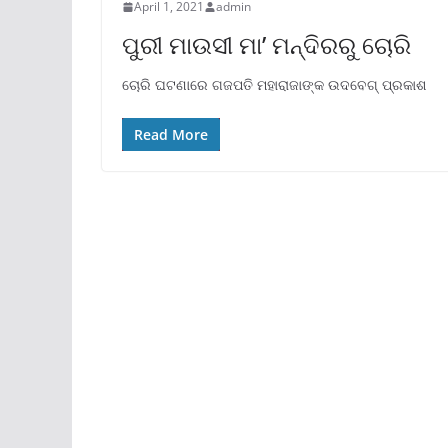
April 1, 2021
admin
ପୁରୀ ମାଉସୀ ମା’ ମନ୍ଦିରରୁ ଚୋରି
ଚୋରି ଘଟଣାରେ ଗଜପତି ମହାରାଜାଙ୍କ ଉଦବେଗ୍ ପ୍ରକାଶ
Read More