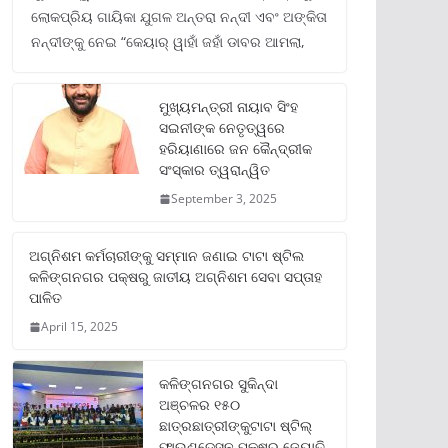
ଲୋକପ୍ରିୟ ଗାୟିକା ଯୁଗଳ ଅନ୍ତରା ନନ୍ଦୀ ଏବଂ ଅଙ୍କିତା
ନନ୍ଦୀଙ୍କୁ ନେଇ “କେୟାର୍ ୱାହାଁ ଜହାଁ ଡାବର ଆମଲା,
ମୁଖ୍ୟମନ୍ତ୍ରୀ ନାୟାବ ସିଂହ
ସଇନୀଙ୍କ ନେତୃତ୍ୱରେ
ହରିୟାଣାରେ ଜନ କୈନ୍ଦ୍ରୀକ
ସଂସ୍କାର ତ୍ୱରାନ୍ୱିତ
September 3, 2025
ଅଗ୍ନିଶମ କର୍ମଚାରୀଙ୍କୁ ସମ୍ମାନ ଜଣାଇ ଟାଟା ଷ୍ଟିଲ
କଳିଙ୍ଗନଗର ପକ୍ଷରୁ ଜାତୀୟ ଅଗ୍ନିଶମ ସେବା ସପ୍ତାହ
ପାଳିତ
April 15, 2025
କଳିଙ୍ଗନଗର ସୁକିନ୍ଦା
ଅଞ୍ଚଳର ୧୫୦
ଛାତ୍ରଛାତ୍ରୀଙ୍କୁଟାଟା ଷ୍ଟିଲ୍
ଫାଉଣ୍ଡେସନ ପକ୍ଷରୁ ଜ୍ୟୋତି