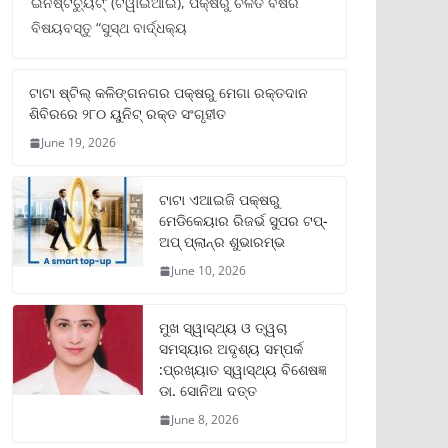
ଇନଷ୍ଟିଚ୍ୟୁଟ୍‌’ (ଟିୱାଇଆଇ), ପକ୍ଷରୁ ଚଳିତ ବର୍ଷର
ବିଷୟବସ୍ତୁ “ସୁସ୍ଥ ବାର୍ଦ୍ଧକ୍ୟ
ଟାଟା ଷ୍ଟିଲ୍‌ କଳିଙ୍ଗନଗର ପକ୍ଷରୁ ମେଗା ରକ୍ତଦାନ
ଶିବିରରେ ୨୮୦ ୟୁନିଟ୍‌ ରକ୍ତ ସଂଗୃହୀତ
June 19, 2026
ଟାଟା ଏଆଇଜି ପକ୍ଷରୁ
ମେଡିକେୟାର ରିଜର୍ଭ ସୁପର ଟପ୍‌-
ଅପ୍ ପ୍ଲାନ୍‌ର ଶୁଭାରମ୍ଭ
June 10, 2026
ମୁଖ ସ୍ୱାସ୍ଥ୍ୟ ଓ ତ୍ୱଚା
ସମସ୍ୟାର ଅଦୃଶ୍ୟ ସମ୍ପର୍କ
:ପ୍ରଖ୍ୟାତ ସ୍ୱାସ୍ଥ୍ୟ ବିଶେଷଜ୍ଞ
ଡା. ସୋନିଆ ଦତ୍ତ
June 8, 2026