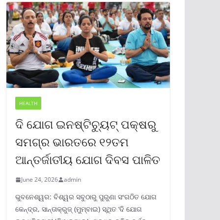
HEALTH
ଦି ଯୋଗ ଇନଷ୍ଟିଚ୍ୟୁଟ୍ ପକ୍ଷରୁ
ସମଗ୍ର ଭାରତରେ ୧୨ତମ
ଆନ୍ତର୍ଜାତୀୟ ଯୋଗ ଦିବସ ପାଳିତ
June 24, 2026
admin
ଭୁବନେଶ୍ୱର: ବିଶ୍ୱର ସବୁଠାରୁ ପୁରୁଣା ସଂଗଠିତ ଯୋଗ
କେନ୍ଦ୍ର, ସାନ୍ତାକ୍ରୁଜ୍ (ମୁମ୍ବାଇ) ସ୍ଥିତ ‘ଦି ଯୋଗ