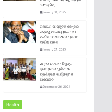
ଫେଲୋସିପ୍‌
January 31, 2025
ରାମାୟଣ ସାଂସ୍କୃତିକ କେନ୍ଦ୍ର
ପକ୍ଷରୁ ଅଯୋଧ୍ୟାରେ ରାମ
ମନ୍ଦିର ଉଦଘାଟନର ପ୍ରଥମ
ବାର୍ଷିକୀ ପାଳନ
January 21, 2025
ସମ୍‌ରେ ନବଜାତ ଶିଶୁଙ୍କ
କ୍ଷେତ୍ରରେ ପୁର୍ନଜୀବନ
ପ୍ରଶିକ୍ଷଣ କାର୍ଯ୍ୟକ୍ରମ
ଆୟୋଜିତ
December 26, 2024
Health