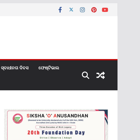
ସ୍ବାଧୀନତା ଦିବସ
ଫେଷ୍ଟିଭାଲ