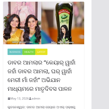
BUSINESS
HEALTH
LATEST
ଡାବର ଆମଲାର “କେୟାର୍ ୱାହାଁ
ଜହାଁ ଡାବର ଆମଲା, ଘର୍ ୱାହାଁ
ମେରୀ ମାଁ ଜହାଁ” ଅଭିଯାନ
ମାଧ୍ୟମରେ ମାତୃଦିବସ ପାଳନ
May 13, 2026
admin
ଭୁବନେଶ୍ୱର: ଡାବର ଆମଲା ହେୟାର ଅଏଲ୍ ପକ୍ଷରୁ