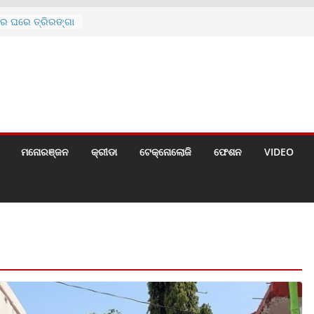
ରେ ଘରେ ତ୍ରିରଙ୍ଗା
ଗୀତ ଗାଇଲେ ସୋନୁ,
ୀ ପାଇଁ ବିଜ୍ଞପ୍ତି
 ୪ ଗେଟ୍
େଣ୍ଟ
ମନୋରଞ୍ଜନ
କ୍ରୀଡା
ଟେକ୍ନୋଲୋଜି
ଫେଶନ
VIDEO