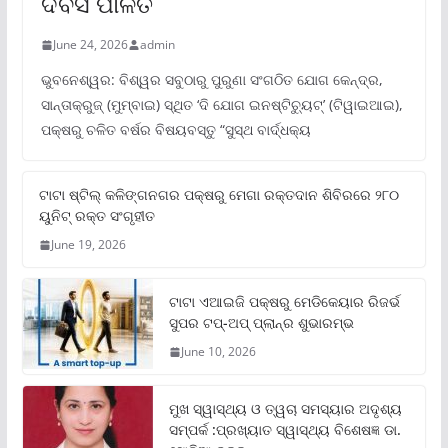
ଦିବସ ପାଳିତ
June 24, 2026
admin
ଭୁବନେଶ୍ୱର: ବିଶ୍ୱର ସବୁଠାରୁ ପୁରୁଣା ସଂଗଠିତ ଯୋଗ କେନ୍ଦ୍ର,
ସାନ୍ତାକ୍ରୁଜ୍ (ମୁମ୍ବାଇ) ସ୍ଥିତ ‘ଦି ଯୋଗ ଇନଷ୍ଟିଚ୍ୟୁଟ୍‌’ (ଟିୱାଇଆଇ),
ପକ୍ଷରୁ ଚଳିତ ବର୍ଷର ବିଷୟବସ୍ତୁ “ସୁସ୍ଥ ବାର୍ଦ୍ଧକ୍ୟ
ଟାଟା ଷ୍ଟିଲ୍‌ କଳିଙ୍ଗନଗର ପକ୍ଷରୁ ମେଗା ରକ୍ତଦାନ ଶିବିରରେ ୨୮୦
ୟୁନିଟ୍‌ ରକ୍ତ ସଂଗୃହୀତ
June 19, 2026
ଟାଟା ଏଆଇଜି ପକ୍ଷରୁ ମେଡିକେୟାର ରିଜର୍ଭ
ସୁପର ଟପ୍‌-ଅପ୍ ପ୍ଲାନ୍‌ର ଶୁଭାରମ୍ଭ
June 10, 2026
ମୁଖ ସ୍ୱାସ୍ଥ୍ୟ ଓ ତ୍ୱଚା ସମସ୍ୟାର ଅଦୃଶ୍ୟ
ସମ୍ପର୍କ :ପ୍ରଖ୍ୟାତ ସ୍ୱାସ୍ଥ୍ୟ ବିଶେଷଜ୍ଞ ଡା.