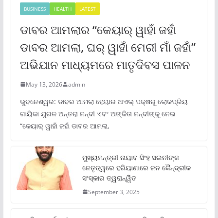
BUSINESS
HEALTH
LATEST
ଡାବର ଆମଲାର “କେୟାର୍ ୱାହାଁ ଜହାଁ
ଡାବର ଆମଲା, ଘର୍ ୱାହାଁ ମେରୀ ମାଁ ଜହାଁ”
ଅଭିଯାନ ମାଧ୍ୟମରେ ମାତୃଦିବସ ପାଳନ
May 13, 2026
admin
ଭୁବନେଶ୍ୱର: ଡାବର ଆମଲା ହେୟାର ଅଏଲ୍ ପକ୍ଷରୁ ଲୋକପ୍ରିୟ
ଗାୟିକା ଯୁଗଳ ଅନ୍ତରା ନନ୍ଦୀ ଏବଂ ଅଙ୍କିତା ନନ୍ଦୀଙ୍କୁ ନେଇ
“କେୟାର୍ ୱାହାଁ ଜହାଁ ଡାବର ଆମଲା,
ମୁଖ୍ୟମନ୍ତ୍ରୀ ନାୟାବ ସିଂହ ସଇନୀଙ୍କ
ନେତୃତ୍ୱରେ ହରିୟାଣାରେ ଜନ କୈନ୍ଦ୍ରୀକ
ସଂସ୍କାର ତ୍ୱରାନ୍ୱିତ
September 3, 2025