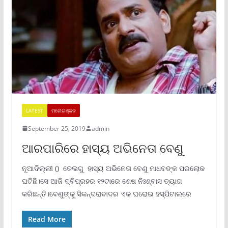
LATEST
ମନୋରଞ୍ଜନ
September 25, 2019
admin
ଆରପାରିରେ ହାସ୍ୟ ଅଭିନେତା ବେଣୁ
ନୂଆଦିଲ୍ଲୀ () ତେଲଗୁ ହାସ୍ୟ ଅଭିନେତା ବେଣୁ ମାଧବଙ୍କ ପରଲୋକ
ଘଟିଛି।ସେ ଆଜି ଦ୍ବିପ୍ରହର ୧୨ଟାରେ ଶେଷ ନିଃଶ୍ବାସ ତ୍ୟାଗ
କରିଛନ୍ତି।ବେଣୁଙ୍କୁ ସିକନ୍ଦରାବାଦର ଏକ ଘରୋଇ ହସ୍ପିଟାଲରେ
Read More