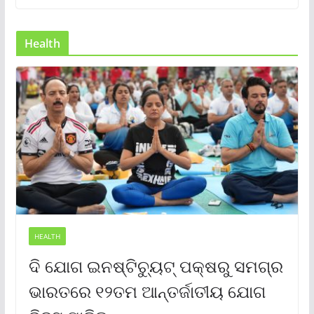
Health
HEALTH
ଦି ଯୋଗ ଇନଷ୍ଟିଚ୍ୟୁଟ୍ ପକ୍ଷରୁ ସମଗ୍ର
ଭାରତରେ ୧୨ତମ ଆନ୍ତର୍ଜାତୀୟ ଯୋଗ