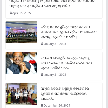
ଅଗ୍ନିଶମ କର୍ମଚାରୀଙ୍କୁ ସମ୍ମାନ ଜଣାଇ ଟାଟା ଷ୍ଟିଲ କଳିଙ୍ଗନଗର
ପକ୍ଷରୁ ଜାତୀୟ ଅଗ୍ନିଶମ ସେବା ସପ୍ତାହ ପାଳିତ
April 15, 2025
କଳିଙ୍ଗନଗର ସୁକିନ୍ଦା ଅଞ୍ଚଳର ୧୫୦
ଛାତ୍ରଛାତ୍ରୀଙ୍କୁଟାଟା ଷ୍ଟିଲ୍ ଫାଉଣ୍ଡେସନ
ପକ୍ଷରୁ ଜ୍ୟୋତି ଫେଲୋସିପ୍‌
January 31, 2025
ରାମାୟଣ ସାଂସ୍କୃତିକ କେନ୍ଦ୍ର ପକ୍ଷରୁ
ଅଯୋଧ୍ୟାରେ ରାମ ମନ୍ଦିର ଉଦଘାଟନର
ପ୍ରଥମ ବାର୍ଷିକୀ ପାଳନ
January 21, 2025
ସମ୍‌ରେ ନବଜାତ ଶିଶୁଙ୍କ କ୍ଷେତ୍ରରେ
ପୁର୍ନଜୀବନ ପ୍ରଶିକ୍ଷଣ କାର୍ଯ୍ୟକ୍ରମ
ଆୟୋଜିତ
December 26, 2024