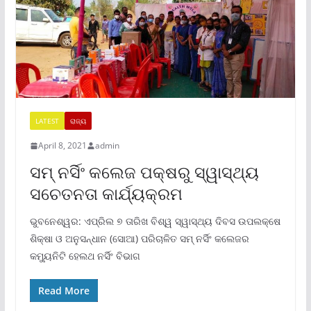
LATEST
ରାଜ୍ୟ
April 8, 2021
admin
ସମ୍ ନର୍ସିଂ କଲେଜ ପକ୍ଷରୁ ସ୍ୱାସ୍ଥ୍ୟ
ସଚେତନତା କାର୍ଯ୍ୟକ୍ରମ
ଭୁବନେଶ୍ୱର: ଏପ୍ରିଲ ୭ ତାରିଖ ବିଶ୍ୱ ସ୍ୱାସ୍ଥ୍ୟ ଦିବସ ଉପଲକ୍ଷେ
ଶିକ୍ଷା ଓ ଅନୁସନ୍ଧାନ (ସୋଆ) ପରିଚାଳିତ ସମ୍ ନର୍ସିଂ କଲେଜର
କମ୍ୟୁନିଟି ହେଲଥ ନର୍ସିଂ ବିଭାଗ
Read More