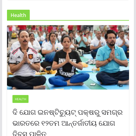
Health
HEALTH
ଦି ଯୋଗ ଇନଷ୍ଟିଚ୍ୟୁଟ୍ ପକ୍ଷରୁ ସମଗ୍ର
ଭାରତରେ ୧୨ତମ ଆନ୍ତର୍ଜାତୀୟ ଯୋଗ
ଦିବସ ପାଳିତ