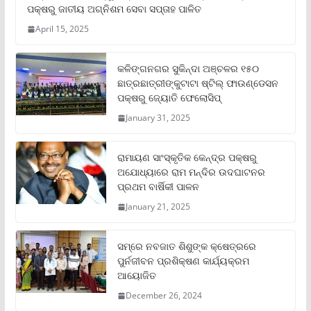
ପକ୍ଷରୁ ଜାତୀୟ ଅଗ୍ନିଶମ ସେବା ସପ୍ତାହ ପାଳିତ
April 15, 2025
କଳିଙ୍ଗନଗର ସୁକିନ୍ଦା ଅଞ୍ଚଳର ୧୫୦
ଛାତ୍ରଛାତ୍ରୀଙ୍କୁଟାଟା ଷ୍ଟିଲ୍ ଫାଉଣ୍ଡେସନ
ପକ୍ଷରୁ ଜ୍ୟୋତି ଫେଲୋସିପ୍‌
January 31, 2025
ରାମାୟଣ ସାଂସ୍କୃତିକ କେନ୍ଦ୍ର ପକ୍ଷରୁ
ଅଯୋଧ୍ୟାରେ ରାମ ମନ୍ଦିର ଉଦଘାଟନର
ପ୍ରଥମ ବାର୍ଷିକୀ ପାଳନ
January 21, 2025
ସମ୍‌ରେ ନବଜାତ ଶିଶୁଙ୍କ କ୍ଷେତ୍ରରେ
ପୁର୍ନଜୀବନ ପ୍ରଶିକ୍ଷଣ କାର୍ଯ୍ୟକ୍ରମ
ଆୟୋଜିତ
December 26, 2024