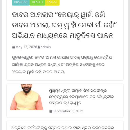
BUSINESS
HEALTH
LATEST
ଡାବର ଆମଲାର “କେୟାର୍ ୱାହାଁ ଜହାଁ
ଡାବର ଆମଲା, ଘର୍ ୱାହାଁ ମେରୀ ମାଁ ଜହାଁ”
ଅଭିଯାନ ମାଧ୍ୟମରେ ମାତୃଦିବସ ପାଳନ
May 13, 2026
admin
ଭୁବନେଶ୍ୱର: ଡାବର ଆମଲା ହେୟାର ଅଏଲ୍ ପକ୍ଷରୁ ଲୋକପ୍ରିୟ
ଗାୟିକା ଯୁଗଳ ଅନ୍ତରା ନନ୍ଦୀ ଏବଂ ଅଙ୍କିତା ନନ୍ଦୀଙ୍କୁ ନେଇ
“କେୟାର୍ ୱାହାଁ ଜହାଁ ଡାବର ଆମଲା,
ମୁଖ୍ୟମନ୍ତ୍ରୀ ନାୟାବ ସିଂହ ସଇନୀଙ୍କ
ନେତୃତ୍ୱରେ ହରିୟାଣାରେ ଜନ କୈନ୍ଦ୍ରୀକ
ସଂସ୍କାର ତ୍ୱରାନ୍ୱିତ
September 3, 2025
ଅଗ୍ନିଶମ କର୍ମଚାରୀଙ୍କୁ ସମ୍ମାନ ଜଣାଇ ଟାଟା ଷ୍ଟିଲ କଳିଙ୍ଗନଗର