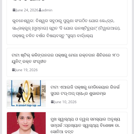
June 24, 2026
admin
ଭୁବନେଶ୍ୱର: ବିଶ୍ୱର ସବୁଠାରୁ ପୁରୁଣା ସଂଗଠିତ ଯୋଗ କେନ୍ଦ୍ର,
ସାନ୍ତାକ୍ରୁଜ୍ (ମୁମ୍ବାଇ) ସ୍ଥିତ ‘ଦି ଯୋଗ ଇନଷ୍ଟିଚ୍ୟୁଟ୍‌’ (ଟିୱାଇଆଇ),
ପକ୍ଷରୁ ଚଳିତ ବର୍ଷର ବିଷୟବସ୍ତୁ “ସୁସ୍ଥ ବାର୍ଦ୍ଧକ୍ୟ
ଟାଟା ଷ୍ଟିଲ୍‌ କଳିଙ୍ଗନଗର ପକ୍ଷରୁ ମେଗା ରକ୍ତଦାନ ଶିବିରରେ ୨୮୦
ୟୁନିଟ୍‌ ରକ୍ତ ସଂଗୃହୀତ
June 19, 2026
ଟାଟା ଏଆଇଜି ପକ୍ଷରୁ ମେଡିକେୟାର ରିଜର୍ଭ
ସୁପର ଟପ୍‌-ଅପ୍ ପ୍ଲାନ୍‌ର ଶୁଭାରମ୍ଭ
June 10, 2026
ମୁଖ ସ୍ୱାସ୍ଥ୍ୟ ଓ ତ୍ୱଚା ସମସ୍ୟାର ଅଦୃଶ୍ୟ
ସମ୍ପର୍କ :ପ୍ରଖ୍ୟାତ ସ୍ୱାସ୍ଥ୍ୟ ବିଶେଷଜ୍ଞ ଡା.
ସୋନିଆ ଦତ୍ତ