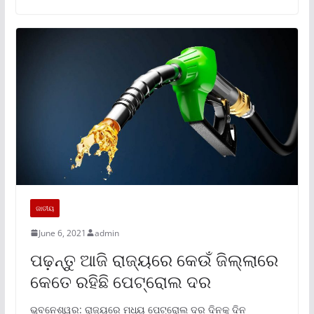
ଜାତୀୟ
June 6, 2021
admin
ପଢ଼ନ୍ତୁ ଆଜି ରାଜ୍ୟରେ କେଉଁ ଜିଲ୍ଲାରେ
କେତେ ରହିଛି ପେଟ୍ରୋଲ ଦର
ଭୁବନେଶ୍ୱର: ରାଜ୍ୟରେ ମଧ୍ୟ ପେଟ୍ରୋଲ ଦର ଦିନକୁ ଦିନ