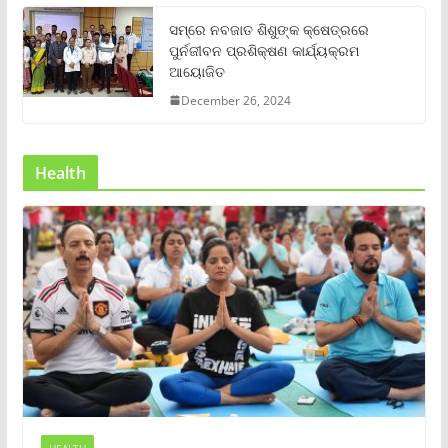
ସମ୍‌ରେ ନବଜାତ ଶିଶୁଙ୍କ କ୍ଷେତ୍ରରେ
ପୁର୍ନଜୀବନ ପ୍ରଶିକ୍ଷଣ କାର୍ଯ୍ୟକ୍ରମ
ଆୟୋଜିତ
December 26, 2024
Health