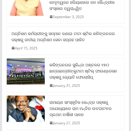
ନେତୃତ୍ୱରେ ହରିୟାଣାରେ ଜନ କୈନ୍ଦ୍ରୀକ
ସଂସ୍କାର ତ୍ୱରାନ୍ୱିତ
September 3, 2025
ଅଗ୍ନିଶମ କର୍ମଚାରୀଙ୍କୁ ସମ୍ମାନ ଜଣାଇ ଟାଟା ଷ୍ଟିଲ କଳିଙ୍ଗନଗର
ପକ୍ଷରୁ ଜାତୀୟ ଅଗ୍ନିଶମ ସେବା ସପ୍ତାହ ପାଳିତ
April 15, 2025
କଳିଙ୍ଗନଗର ସୁକିନ୍ଦା ଅଞ୍ଚଳର ୧୫୦
ଛାତ୍ରଛାତ୍ରୀଙ୍କୁଟାଟା ଷ୍ଟିଲ୍ ଫାଉଣ୍ଡେସନ
ପକ୍ଷରୁ ଜ୍ୟୋତି ଫେଲୋସିପ୍‌
January 31, 2025
ରାମାୟଣ ସାଂସ୍କୃତିକ କେନ୍ଦ୍ର ପକ୍ଷରୁ
ଅଯୋଧ୍ୟାରେ ରାମ ମନ୍ଦିର ଉଦଘାଟନର
ପ୍ରଥମ ବାର୍ଷିକୀ ପାଳନ
January 21, 2025