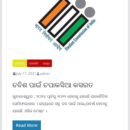
LATEST
ରାଜନୀତି
ରାଜ୍ୟ
July 17, 2021
admin
ଚବିଶ ପାଇଁ ଚପାକସିଆ କସରତ
ଭୁବନେଶ୍ୱର ; ୨୦୨୪ ପୂର୍ବରୁ ୨୦୨୨ ହେବାକୁ ଯାଉଛି ରାଜନୈତିକ
ସେମିଫାଇନାଲ । ରାଜ୍ୟରେ ସବୁ ଦଳ ପାଇଁ ଆସନ୍ତାବର୍ଷ ହେବାକୁ
ଯାଉଛି ଏସିଡ ଟେଷ୍ଟ ।
Read More