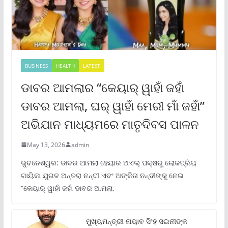
BUSINESS
HEALTH
LATEST
ଡାବର ଆମଲାର “କେୟାର୍ ୱାହାଁ ଜହାଁ
ଡାବର ଆମଲା, ଘର୍ ୱାହାଁ ମେରୀ ମାଁ ଜହାଁ”
ଅଭିଯାନ ମାଧ୍ୟମରେ ମାତୃଦିବସ ପାଳନ
May 13, 2026
admin
ଭୁବନେଶ୍ୱର: ଡାବର ଆମଲା ହେୟାର ଅଏଲ୍ ପକ୍ଷରୁ ଲୋକପ୍ରିୟ
ଗାୟିକା ଯୁଗଳ ଅନ୍ତରା ନନ୍ଦୀ ଏବଂ ଅଙ୍କିତା ନନ୍ଦୀଙ୍କୁ ନେଇ
“କେୟାର୍ ୱାହାଁ ଜହାଁ ଡାବର ଆମଲା,
ମୁଖ୍ୟମନ୍ତ୍ରୀ ନାୟାବ ସିଂହ ସଇନୀଙ୍କ