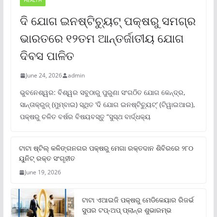
HEALTH
ଦି ଯୋଗ ଇନଷ୍ଟିଚ୍ୟୁଟ୍ ପକ୍ଷରୁ ସମଗ୍ର
ଭାରତରେ ୧୨ତମ ଆନ୍ତର୍ଜାତୀୟ ଯୋଗ
ଦିବସ ପାଳିତ
June 24, 2026
admin
ଭୁବନେଶ୍ୱର: ବିଶ୍ୱର ସବୁଠାରୁ ପୁରୁଣା ସଂଗଠିତ ଯୋଗ କେନ୍ଦ୍ର,
ସାନ୍ତାକ୍ରୁଜ୍ (ମୁମ୍ବାଇ) ସ୍ଥିତ ‘ଦି ଯୋଗ ଇନଷ୍ଟିଚ୍ୟୁଟ୍‌’ (ଟିୱାଇଆଇ),
ପକ୍ଷରୁ ଚଳିତ ବର୍ଷର ବିଷୟବସ୍ତୁ “ସୁସ୍ଥ ବାର୍ଦ୍ଧକ୍ୟ
ଟାଟା ଷ୍ଟିଲ୍‌ କଳିଙ୍ଗନଗର ପକ୍ଷରୁ ମେଗା ରକ୍ତଦାନ ଶିବିରରେ ୨୮୦
ୟୁନିଟ୍‌ ରକ୍ତ ସଂଗୃହୀତ
June 19, 2026
ଟାଟା ଏଆଇଜି ପକ୍ଷରୁ ମେଡିକେୟାର ରିଜର୍ଭ
ସୁପର ଟପ୍‌-ଅପ୍ ପ୍ଲାନ୍‌ର ଶୁଭାରମ୍ଭ