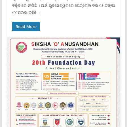
ବଢ଼ିବାରେ ଲାଗିଛି । ଆଜି ଭୁବନେଶ୍ୱରରେ ପେଟ୍ରୋଲ ଦର ୯୫ ଟଙ୍କା
୯୪ ପଇସା ରହିଛି ।
Read More