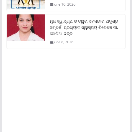
June 10, 2026
ମୁଖ ସ୍ୱାସ୍ଥ୍ୟ ଓ ତ୍ୱଚା ସମସ୍ୟାର ଅଦୃଶ୍ୟ
ସମ୍ପର୍କ :ପ୍ରଖ୍ୟାତ ସ୍ୱାସ୍ଥ୍ୟ ବିଶେଷଜ୍ଞ ଡା.
ସୋନିଆ ଦତ୍ତ
June 8, 2026