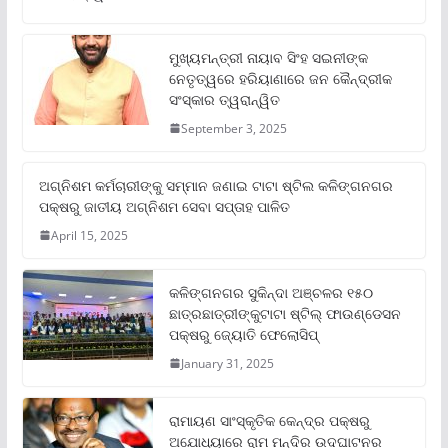
ମୁଖ୍ୟମନ୍ତ୍ରୀ ନାୟାବ ସିଂହ ସଇନୀଙ୍କ
ନେତୃତ୍ୱରେ ହରିୟାଣାରେ ଜନ କୈନ୍ଦ୍ରୀକ
ସଂସ୍କାର ତ୍ୱରାନ୍ୱିତ
September 3, 2025
ଅଗ୍ନିଶମ କର୍ମଚାରୀଙ୍କୁ ସମ୍ମାନ ଜଣାଇ ଟାଟା ଷ୍ଟିଲ କଳିଙ୍ଗନଗର
ପକ୍ଷରୁ ଜାତୀୟ ଅଗ୍ନିଶମ ସେବା ସପ୍ତାହ ପାଳିତ
April 15, 2025
କଳିଙ୍ଗନଗର ସୁକିନ୍ଦା ଅଞ୍ଚଳର ୧୫୦
ଛାତ୍ରଛାତ୍ରୀଙ୍କୁଟାଟା ଷ୍ଟିଲ୍ ଫାଉଣ୍ଡେସନ
ପକ୍ଷରୁ ଜ୍ୟୋତି ଫେଲୋସିପ୍‌
January 31, 2025
ରାମାୟଣ ସାଂସ୍କୃତିକ କେନ୍ଦ୍ର ପକ୍ଷରୁ
ଅଯୋଧ୍ୟାରେ ରାମ ମନ୍ଦିର ଉଦଘାଟନର