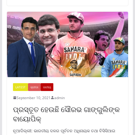
LATEST
କ୍ରୀଡା
ଜାତୀୟ
September 10, 2021
admin
ପ୍ରସ୍ତୂତ ହେଉଛି ସୌରଭ ଗାଙ୍ଗୁଲିଙ୍କ
ବାୟୋପିକ୍
ନୂଆଦିଲ୍ଲୀ: ଭାରତୀୟ ଦଳର ପୂର୍ବତନ ଅଧିନାୟକ ତଥା ବିସିସିଆଇ