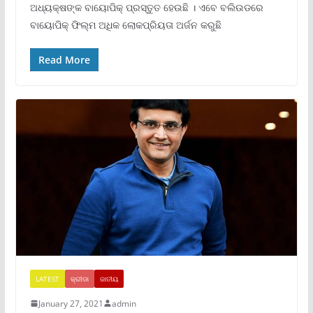
ଅଧ୍ୟକ୍ଷଙ୍କ ବାୟୋପିକ୍ ପ୍ରସ୍ତୁତ ହେଉଛି । ଏବେ ବଲିଉଡରେ
ବାୟୋପିକ୍ ଫିଲ୍ମ ଅଧିକ ଲୋକପ୍ରିୟତା ଅର୍ଜନ କରୁଛି
Read More
LATEST
କ୍ରୀଡା
ଜାତୀୟ
January 27, 2021
admin