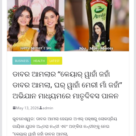
BUSINESS
HEALTH
LATEST
ଡାବର ଆମଲାର “କେୟାର୍ ୱାହାଁ ଜହାଁ
ଡାବର ଆମଲା, ଘର୍ ୱାହାଁ ମେରୀ ମାଁ ଜହାଁ”
ଅଭିଯାନ ମାଧ୍ୟମରେ ମାତୃଦିବସ ପାଳନ
May 13, 2026
admin
ଭୁବନେଶ୍ୱର: ଡାବର ଆମଲା ହେୟାର ଅଏଲ୍ ପକ୍ଷରୁ ଲୋକପ୍ରିୟ
ଗାୟିକା ଯୁଗଳ ଅନ୍ତରା ନନ୍ଦୀ ଏବଂ ଅଙ୍କିତା ନନ୍ଦୀଙ୍କୁ ନେଇ
“କେୟାର୍ ୱାହାଁ ଜହାଁ ଡାବର ଆମଲା,