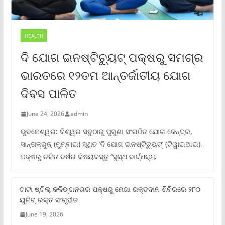
HEALTH
ଦି ଯୋଗ ଇନଷ୍ଟିଚ୍ୟୁଟ୍ ପକ୍ଷରୁ ସମଗ୍ର
ଭାରତରେ ୧୨ତମ ଆନ୍ତର୍ଜାତୀୟ ଯୋଗ
ଦିବସ ପାଳିତ
June 24, 2026
admin
ଭୁବନେଶ୍ୱର: ବିଶ୍ୱର ସବୁଠାରୁ ପୁରୁଣା ସଂଗଠିତ ଯୋଗ କେନ୍ଦ୍ର,
ସାନ୍ତାକ୍ରୁଜ୍ (ମୁମ୍ବାଇ) ସ୍ଥିତ ‘ଦି ଯୋଗ ଇନଷ୍ଟିଚ୍ୟୁଟ୍‌’ (ଟିୱାଇଆଇ),
ପକ୍ଷରୁ ଚଳିତ ବର୍ଷର ବିଷୟବସ୍ତୁ “ସୁସ୍ଥ ବାର୍ଦ୍ଧକ୍ୟ
ଟାଟା ଷ୍ଟିଲ୍‌ କଳିଙ୍ଗନଗର ପକ୍ଷରୁ ମେଗା ରକ୍ତଦାନ ଶିବିରରେ ୨୮୦
ୟୁନିଟ୍‌ ରକ୍ତ ସଂଗୃହୀତ
June 19, 2026