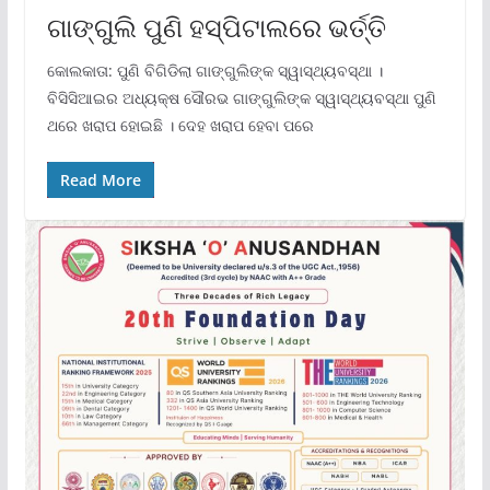
ଗାଙ୍ଗୁଲି ପୁଣି ହସ୍ପିଟାଲରେ ଭର୍ତ୍ତି
କୋଲକାତା: ପୁଣି ବିଗିଡିଲା ଗାଙ୍ଗୁଲିଙ୍କ ସ୍ୱାସ୍ଥ୍ୟବସ୍ଥା ।
ବିସିସିଆଇର ଅଧ୍ୟକ୍ଷ ସୌରଭ ଗାଙ୍ଗୁଲିଙ୍କ ସ୍ୱାସ୍ଥ୍ୟବସ୍ଥା ପୁଣି
ଥରେ ଖରାପ ହୋଇଛି । ଦେହ ଖରାପ ହେବା ପରେ
Read More