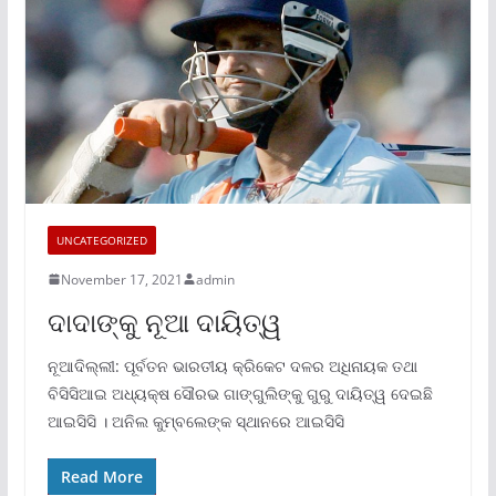
UNCATEGORIZED
November 17, 2021
admin
ଦାଦାଙ୍କୁ ନୂଆ ଦାୟିତ୍ୱ
ନୂଆଦିଲ୍ଲୀ: ପୂର୍ବତନ ଭାରତୀୟ କ୍ରିକେଟ ଦଳର ଅଧିନାୟକ ତଥା
ବିସିସିଆଇ ଅଧ୍ୟକ୍ଷ ସୌରଭ ଗାଙ୍ଗୁଲିଙ୍କୁ ଗୁରୁ ଦାୟିତ୍ୱ ଦେଇଛି
ଆଇସିସି । ଅନିଲ କୁମ୍ବଲେଙ୍କ ସ୍ଥାନରେ ଆଇସିସି
Read More