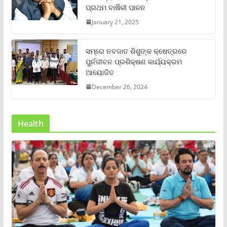
ପ୍ରଥମ ବାର୍ଷିକୀ ପାଳନ
January 21, 2025
ସମ୍‌ରେ ନବଜାତ ଶିଶୁଙ୍କ କ୍ଷେତ୍ରରେ
ପୁର୍ନଜୀବନ ପ୍ରଶିକ୍ଷଣ କାର୍ଯ୍ୟକ୍ରମ
ଆୟୋଜିତ
December 26, 2024
Health