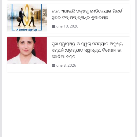
ଟାଟା ଏଆଇଜି ପକ୍ଷରୁ ମେଡିକେୟାର ରିଜର୍ଭ
ସୁପର ଟପ୍‌-ଅପ୍ ପ୍ଲାନ୍‌ର ଶୁଭାରମ୍ଭ
June 10, 2026
ମୁଖ ସ୍ୱାସ୍ଥ୍ୟ ଓ ତ୍ୱଚା ସମସ୍ୟାର ଅଦୃଶ୍ୟ
ସମ୍ପର୍କ :ପ୍ରଖ୍ୟାତ ସ୍ୱାସ୍ଥ୍ୟ ବିଶେଷଜ୍ଞ ଡା.
ସୋନିଆ ଦତ୍ତ
June 8, 2026