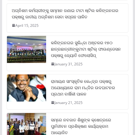
ଅଗ୍ନିଶମ କର୍ମଚାରୀଙ୍କୁ ସମ୍ମାନ ଜଣାଇ ଟାଟା ଷ୍ଟିଲ କଳିଙ୍ଗନଗର
ପକ୍ଷରୁ ଜାତୀୟ ଅଗ୍ନିଶମ ସେବା ସପ୍ତାହ ପାଳିତ
April 15, 2025
କଳିଙ୍ଗନଗର ସୁକିନ୍ଦା ଅଞ୍ଚଳର ୧୫୦
ଛାତ୍ରଛାତ୍ରୀଙ୍କୁଟାଟା ଷ୍ଟିଲ୍ ଫାଉଣ୍ଡେସନ
ପକ୍ଷରୁ ଜ୍ୟୋତି ଫେଲୋସିପ୍‌
January 31, 2025
ରାମାୟଣ ସାଂସ୍କୃତିକ କେନ୍ଦ୍ର ପକ୍ଷରୁ
ଅଯୋଧ୍ୟାରେ ରାମ ମନ୍ଦିର ଉଦଘାଟନର
ପ୍ରଥମ ବାର୍ଷିକୀ ପାଳନ
January 21, 2025
ସମ୍‌ରେ ନବଜାତ ଶିଶୁଙ୍କ କ୍ଷେତ୍ରରେ
ପୁର୍ନଜୀବନ ପ୍ରଶିକ୍ଷଣ କାର୍ଯ୍ୟକ୍ରମ
ଆୟୋଜିତ