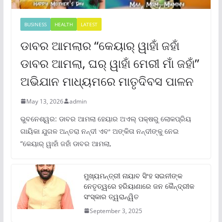
BUSINESS
HEALTH
LATEST
ଡାବର ଆମଲାର “କେୟାର୍ ୱାହାଁ ଜହାଁ
ଡାବର ଆମଲା, ଘର୍ ୱାହାଁ ମେରୀ ମାଁ ଜହାଁ”
ଅଭିଯାନ ମାଧ୍ୟମରେ ମାତୃଦିବସ ପାଳନ
May 13, 2026
admin
ଭୁବନେଶ୍ୱର: ଡାବର ଆମଲା ହେୟାର ଅଏଲ୍ ପକ୍ଷରୁ ଲୋକପ୍ରିୟ
ଗାୟିକା ଯୁଗଳ ଅନ୍ତରା ନନ୍ଦୀ ଏବଂ ଅଙ୍କିତା ନନ୍ଦୀଙ୍କୁ ନେଇ
“କେୟାର୍ ୱାହାଁ ଜହାଁ ଡାବର ଆମଲା,
ମୁଖ୍ୟମନ୍ତ୍ରୀ ନାୟାବ ସିଂହ ସଇନୀଙ୍କ
ନେତୃତ୍ୱରେ ହରିୟାଣାରେ ଜନ କୈନ୍ଦ୍ରୀକ
ସଂସ୍କାର ତ୍ୱରାନ୍ୱିତ
September 3, 2025