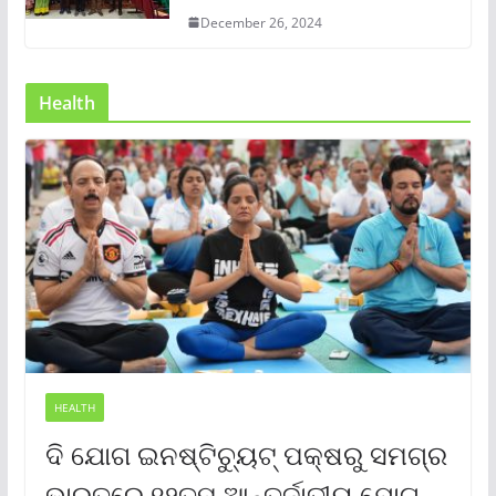
December 26, 2024
Health
HEALTH
ଦି ଯୋଗ ଇନଷ୍ଟିଚ୍ୟୁଟ୍ ପକ୍ଷରୁ ସମଗ୍ର
ଭାରତରେ ୧୨ତମ ଆନ୍ତର୍ଜାତୀୟ ଯୋଗ