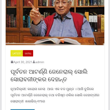
LATEST
ଜାତୀୟ
April 30, 2021
admin
ପୂର୍ବତନ ଆଟର୍ଣ୍ଣି ଜେନେରାଲ୍‌ ସୋଲି
ସୋରାବଜୀଙ୍କର ଦେହାନ୍ତ
ନୂଆଦିଲ୍ଲୀ: କରୋନା ନେଲା ଆଉ ଏକ ବଡ ମୁଣ୍ଡ । ଆଖି ବୁଜିଲେ
ପୂର୍ବତନ ଆଟର୍ଣ୍ଣି ଜେନେରାଲ୍‌ ତଥା ବରିଷ୍ଠ ଓକିଲ ସୋଲି ଜେହାଙ୍ଗୀର
ସୋରାବ୍‌ଜୀ ।କୋଭିଡ୍‌-୧୯ରେ