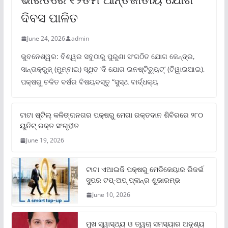
ଦିବସ ପାଳିତ
June 24, 2026
admin
ଭୁବନେଶ୍ୱର: ବିଶ୍ୱର ସବୁଠାରୁ ପୁରୁଣା ସଂଗଠିତ ଯୋଗ କେନ୍ଦ୍ର,
ସାନ୍ତାକ୍ରୁଜ୍ (ମୁମ୍ବାଇ) ସ୍ଥିତ ‘ଦି ଯୋଗ ଇନଷ୍ଟିଚ୍ୟୁଟ୍‌’ (ଟିୱାଇଆଇ),
ପକ୍ଷରୁ ଚଳିତ ବର୍ଷର ବିଷୟବସ୍ତୁ “ସୁସ୍ଥ ବାର୍ଦ୍ଧକ୍ୟ
ଟାଟା ଷ୍ଟିଲ୍‌ କଳିଙ୍ଗନଗର ପକ୍ଷରୁ ମେଗା ରକ୍ତଦାନ ଶିବିରରେ ୨୮୦
ୟୁନିଟ୍‌ ରକ୍ତ ସଂଗୃହୀତ
June 19, 2026
ଟାଟା ଏଆଇଜି ପକ୍ଷରୁ ମେଡିକେୟାର ରିଜର୍ଭ
ସୁପର ଟପ୍‌-ଅପ୍ ପ୍ଲାନ୍‌ର ଶୁଭାରମ୍ଭ
June 10, 2026
ମୁଖ ସ୍ୱାସ୍ଥ୍ୟ ଓ ତ୍ୱଚା ସମସ୍ୟାର ଅଦୃଶ୍ୟ