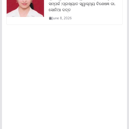
ସମ୍ପର୍କ :ପ୍ରଖ୍ୟାତ ସ୍ୱାସ୍ଥ୍ୟ ବିଶେଷଜ୍ଞ ଡା.
ସୋନିଆ ଦତ୍ତ
June 8, 2026