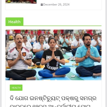
December 26, 2024
Health
HEALTH
ଦି ଯୋଗ ଇନଷ୍ଟିଚ୍ୟୁଟ୍ ପକ୍ଷରୁ ସମଗ୍ର
ଭାରତରେ ୧୨ତମ ଆନ୍ତର୍ଜାତୀୟ ଯୋଗ