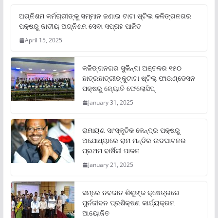
ଅଗ୍ନିଶମ କର୍ମଚାରୀଙ୍କୁ ସମ୍ମାନ ଜଣାଇ ଟାଟା ଷ୍ଟିଲ କଳିଙ୍ଗନଗର
ପକ୍ଷରୁ ଜାତୀୟ ଅଗ୍ନିଶମ ସେବା ସପ୍ତାହ ପାଳିତ
April 15, 2025
କଳିଙ୍ଗନଗର ସୁକିନ୍ଦା ଅଞ୍ଚଳର ୧୫୦
ଛାତ୍ରଛାତ୍ରୀଙ୍କୁଟାଟା ଷ୍ଟିଲ୍ ଫାଉଣ୍ଡେସନ
ପକ୍ଷରୁ ଜ୍ୟୋତି ଫେଲୋସିପ୍‌
January 31, 2025
ରାମାୟଣ ସାଂସ୍କୃତିକ କେନ୍ଦ୍ର ପକ୍ଷରୁ
ଅଯୋଧ୍ୟାରେ ରାମ ମନ୍ଦିର ଉଦଘାଟନର
ପ୍ରଥମ ବାର୍ଷିକୀ ପାଳନ
January 21, 2025
ସମ୍‌ରେ ନବଜାତ ଶିଶୁଙ୍କ କ୍ଷେତ୍ରରେ
ପୁର୍ନଜୀବନ ପ୍ରଶିକ୍ଷଣ କାର୍ଯ୍ୟକ୍ରମ
ଆୟୋଜିତ