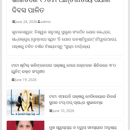
ଦିବସ ପାଳିତ
June 24, 2026
admin
ଭୁବନେଶ୍ୱର: ବିଶ୍ୱର ସବୁଠାରୁ ପୁରୁଣା ସଂଗଠିତ ଯୋଗ କେନ୍ଦ୍ର,
ସାନ୍ତାକ୍ରୁଜ୍ (ମୁମ୍ବାଇ) ସ୍ଥିତ ‘ଦି ଯୋଗ ଇନଷ୍ଟିଚ୍ୟୁଟ୍‌’ (ଟିୱାଇଆଇ),
ପକ୍ଷରୁ ଚଳିତ ବର୍ଷର ବିଷୟବସ୍ତୁ “ସୁସ୍ଥ ବାର୍ଦ୍ଧକ୍ୟ
ଟାଟା ଷ୍ଟିଲ୍‌ କଳିଙ୍ଗନଗର ପକ୍ଷରୁ ମେଗା ରକ୍ତଦାନ ଶିବିରରେ ୨୮୦
ୟୁନିଟ୍‌ ରକ୍ତ ସଂଗୃହୀତ
June 19, 2026
ଟାଟା ଏଆଇଜି ପକ୍ଷରୁ ମେଡିକେୟାର ରିଜର୍ଭ
ସୁପର ଟପ୍‌-ଅପ୍ ପ୍ଲାନ୍‌ର ଶୁଭାରମ୍ଭ
June 10, 2026
ମୁଖ ସ୍ୱାସ୍ଥ୍ୟ ଓ ତ୍ୱଚା ସମସ୍ୟାର ଅଦୃଶ୍ୟ