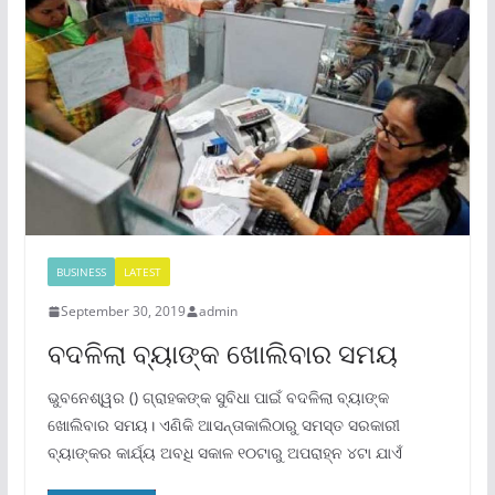
BUSINESS
LATEST
September 30, 2019
admin
ବଦଳିଲା ବ୍ୟାଙ୍କ ଖୋଲିବାର ସମୟ
ଭୁବନେଶ୍ୱର () ଗ୍ରାହକଙ୍କ ସୁବିଧା ପାଇଁ ବଦଳିଲା ବ୍ୟାଙ୍କ
ଖୋଲିବାର ସମୟ। ଏଣିକି ଆସନ୍ତାକାଲିଠାରୁ ସମସ୍ତ ସରକାରୀ
ବ୍ୟାଙ୍କର କାର୍ଯ୍ୟ ଅବଧି ସକାଳ ୧୦ଟାରୁ ଅପରାହ୍ନ ୪ଟା ଯାଏଁ