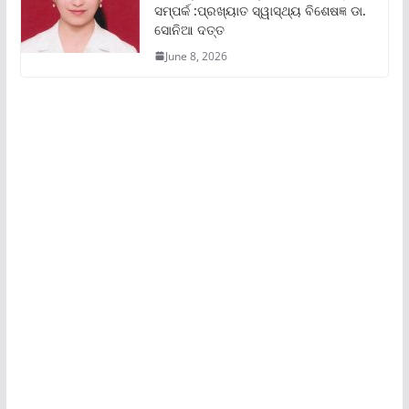
ସମ୍ପର୍କ :ପ୍ରଖ୍ୟାତ ସ୍ୱାସ୍ଥ୍ୟ ବିଶେଷଜ୍ଞ ଡା.
ସୋନିଆ ଦତ୍ତ
June 8, 2026