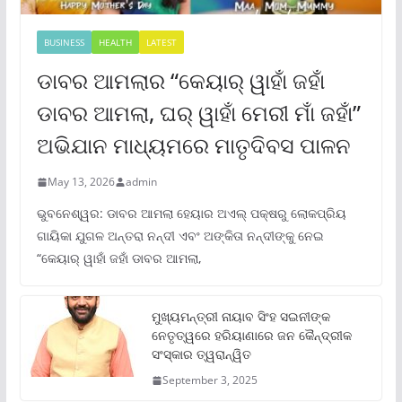
BUSINESS
HEALTH
LATEST
ଡାବର ଆମଲାର “କେୟାର୍ ୱାହାଁ ଜହାଁ
ଡାବର ଆମଲା, ଘର୍ ୱାହାଁ ମେରୀ ମାଁ ଜହାଁ”
ଅଭିଯାନ ମାଧ୍ୟମରେ ମାତୃଦିବସ ପାଳନ
May 13, 2026
admin
ଭୁବନେଶ୍ୱର: ଡାବର ଆମଲା ହେୟାର ଅଏଲ୍ ପକ୍ଷରୁ ଲୋକପ୍ରିୟ
ଗାୟିକା ଯୁଗଳ ଅନ୍ତରା ନନ୍ଦୀ ଏବଂ ଅଙ୍କିତା ନନ୍ଦୀଙ୍କୁ ନେଇ
“କେୟାର୍ ୱାହାଁ ଜହାଁ ଡାବର ଆମଲା,
ମୁଖ୍ୟମନ୍ତ୍ରୀ ନାୟାବ ସିଂହ ସଇନୀଙ୍କ
ନେତୃତ୍ୱରେ ହରିୟାଣାରେ ଜନ କୈନ୍ଦ୍ରୀକ
ସଂସ୍କାର ତ୍ୱରାନ୍ୱିତ
September 3, 2025