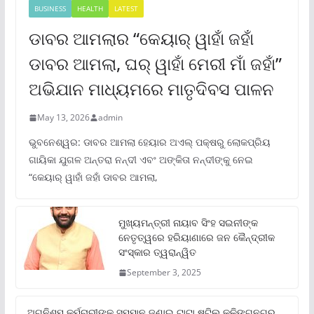
BUSINESS
HEALTH
LATEST
ଡାବର ଆମଲାର “କେୟାର୍ ୱାହାଁ ଜହାଁ
ଡାବର ଆମଲା, ଘର୍ ୱାହାଁ ମେରୀ ମାଁ ଜହାଁ”
ଅଭିଯାନ ମାଧ୍ୟମରେ ମାତୃଦିବସ ପାଳନ
May 13, 2026
admin
ଭୁବନେଶ୍ୱର: ଡାବର ଆମଲା ହେୟାର ଅଏଲ୍ ପକ୍ଷରୁ ଲୋକପ୍ରିୟ
ଗାୟିକା ଯୁଗଳ ଅନ୍ତରା ନନ୍ଦୀ ଏବଂ ଅଙ୍କିତା ନନ୍ଦୀଙ୍କୁ ନେଇ
“କେୟାର୍ ୱାହାଁ ଜହାଁ ଡାବର ଆମଲା,
ମୁଖ୍ୟମନ୍ତ୍ରୀ ନାୟାବ ସିଂହ ସଇନୀଙ୍କ
ନେତୃତ୍ୱରେ ହରିୟାଣାରେ ଜନ କୈନ୍ଦ୍ରୀକ
ସଂସ୍କାର ତ୍ୱରାନ୍ୱିତ
September 3, 2025
ଅଗ୍ନିଶମ କର୍ମଚାରୀଙ୍କୁ ସମ୍ମାନ ଜଣାଇ ଟାଟା ଷ୍ଟିଲ କଳିଙ୍ଗନଗର