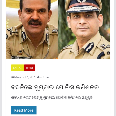
LATEST
ଜାତୀୟ
March 17, 2021
admin
ବଦଳିଲେ ମୁମ୍ବାଇ ପୋଲିସ କମିଶନର
ହେମନ୍ତ ନଗରଲେଙ୍କୁ ମୁମ୍ବାଇ ପୋଲିସ କମିଶନର ନିଯୁକ୍ତି
Read More