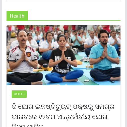
Health
HEALTH
ଦି ଯୋଗ ଇନଷ୍ଟିଚ୍ୟୁଟ୍ ପକ୍ଷରୁ ସମଗ୍ର
ଭାରତରେ ୧୨ତମ ଆନ୍ତର୍ଜାତୀୟ ଯୋଗ
ଦିବସ ପାଳିତ