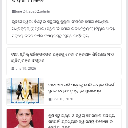
June 24, 2026
admin
ଭୁବନେଶ୍ୱର: ବିଶ୍ୱର ସବୁଠାରୁ ପୁରୁଣା ସଂଗଠିତ ଯୋଗ କେନ୍ଦ୍ର,
ସାନ୍ତାକ୍ରୁଜ୍ (ମୁମ୍ବାଇ) ସ୍ଥିତ ‘ଦି ଯୋଗ ଇନଷ୍ଟିଚ୍ୟୁଟ୍‌’ (ଟିୱାଇଆଇ),
ପକ୍ଷରୁ ଚଳିତ ବର୍ଷର ବିଷୟବସ୍ତୁ “ସୁସ୍ଥ ବାର୍ଦ୍ଧକ୍ୟ
ଟାଟା ଷ୍ଟିଲ୍‌ କଳିଙ୍ଗନଗର ପକ୍ଷରୁ ମେଗା ରକ୍ତଦାନ ଶିବିରରେ ୨୮୦
ୟୁନିଟ୍‌ ରକ୍ତ ସଂଗୃହୀତ
June 19, 2026
ଟାଟା ଏଆଇଜି ପକ୍ଷରୁ ମେଡିକେୟାର ରିଜର୍ଭ
ସୁପର ଟପ୍‌-ଅପ୍ ପ୍ଲାନ୍‌ର ଶୁଭାରମ୍ଭ
June 10, 2026
ମୁଖ ସ୍ୱାସ୍ଥ୍ୟ ଓ ତ୍ୱଚା ସମସ୍ୟାର ଅଦୃଶ୍ୟ
ସମ୍ପର୍କ :ପ୍ରଖ୍ୟାତ ସ୍ୱାସ୍ଥ୍ୟ ବିଶେଷଜ୍ଞ ଡା.
ସୋନିଆ ଦତ୍ତ