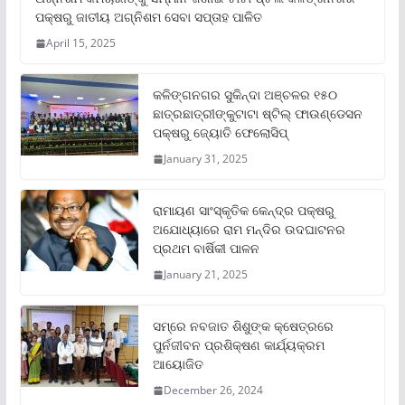
ପକ୍ଷରୁ ଜାତୀୟ ଅଗ୍ନିଶମ ସେବା ସପ୍ତାହ ପାଳିତ
April 15, 2025
କଳିଙ୍ଗନଗର ସୁକିନ୍ଦା ଅଞ୍ଚଳର ୧୫୦
ଛାତ୍ରଛାତ୍ରୀଙ୍କୁଟାଟା ଷ୍ଟିଲ୍ ଫାଉଣ୍ଡେସନ
ପକ୍ଷରୁ ଜ୍ୟୋତି ଫେଲୋସିପ୍‌
January 31, 2025
ରାମାୟଣ ସାଂସ୍କୃତିକ କେନ୍ଦ୍ର ପକ୍ଷରୁ
ଅଯୋଧ୍ୟାରେ ରାମ ମନ୍ଦିର ଉଦଘାଟନର
ପ୍ରଥମ ବାର୍ଷିକୀ ପାଳନ
January 21, 2025
ସମ୍‌ରେ ନବଜାତ ଶିଶୁଙ୍କ କ୍ଷେତ୍ରରେ
ପୁର୍ନଜୀବନ ପ୍ରଶିକ୍ଷଣ କାର୍ଯ୍ୟକ୍ରମ
ଆୟୋଜିତ
December 26, 2024