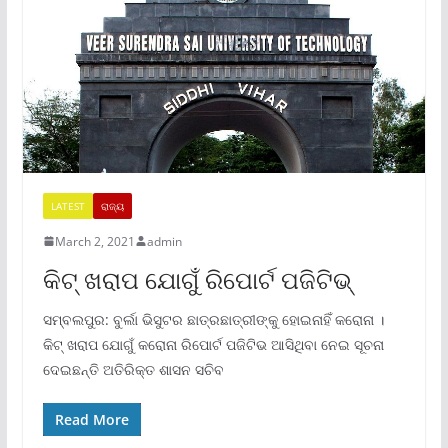
LATEST
ରାଜ୍ୟ
March 2, 2021
admin
କିଟ୍ ଖରାପ ଯୋଗୁଁ ରିପୋର୍ଟ ପଜିଟିଭ୍
ସମ୍ବଲପୁର: ବୁର୍ଲା ଭିସୁଟର ଛାତ୍ରଛାତ୍ରୀଙ୍କୁ ହୋଇନାହିଁ କରୋନା ।
କିଟ୍ ଖରାପ ଯୋଗୁଁ କରୋନା ରିପୋର୍ଟ ପଜିଟିଭ ଆସିଥିବା ନେଇ ସୂଚନା
ଦେଇଛନ୍ତି ଅତିରିକ୍ତ ଶାସନ ସଚିବ
Read More