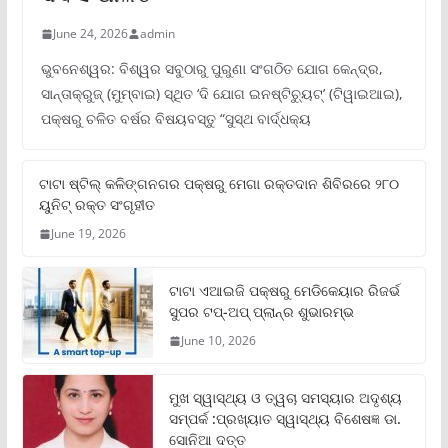
June 24, 2026
admin
ଭୁବନେଶ୍ୱର: ବିଶ୍ୱର ସବୁଠାରୁ ପୁରୁଣା ସଂଗଠିତ ଯୋଗ କେନ୍ଦ୍ର,
ସାନ୍ତାକ୍ରୁଜ୍ (ମୁମ୍ବାଇ) ସ୍ଥିତ ‘ଦି ଯୋଗ ଇନଷ୍ଟିଚ୍ୟୁଟ୍‌’ (ଟିୱାଇଆଇ),
ପକ୍ଷରୁ ଚଳିତ ବର୍ଷର ବିଷୟବସ୍ତୁ “ସୁସ୍ଥ ବାର୍ଦ୍ଧକ୍ୟ
ଟାଟା ଷ୍ଟିଲ୍‌ କଳିଙ୍ଗନଗର ପକ୍ଷରୁ ମେଗା ରକ୍ତଦାନ ଶିବିରରେ ୨୮୦
ୟୁନିଟ୍‌ ରକ୍ତ ସଂଗୃହୀତ
June 19, 2026
ଟାଟା ଏଆଇଜି ପକ୍ଷରୁ ମେଡିକେୟାର ରିଜର୍ଭ
ସୁପର ଟପ୍‌-ଅପ୍ ପ୍ଲାନ୍‌ର ଶୁଭାରମ୍ଭ
June 10, 2026
ମୁଖ ସ୍ୱାସ୍ଥ୍ୟ ଓ ତ୍ୱଚା ସମସ୍ୟାର ଅଦୃଶ୍ୟ
ସମ୍ପର୍କ :ପ୍ରଖ୍ୟାତ ସ୍ୱାସ୍ଥ୍ୟ ବିଶେଷଜ୍ଞ ଡା.
ସୋନିଆ ଦତ୍ତ