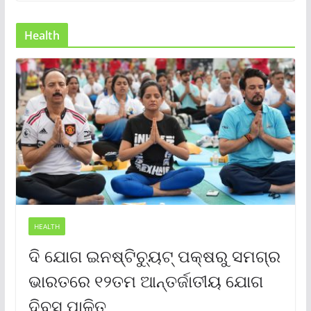
Health
HEALTH
ଦି ଯୋଗ ଇନଷ୍ଟିଚ୍ୟୁଟ୍ ପକ୍ଷରୁ ସମଗ୍ର
ଭାରତରେ ୧୨ତମ ଆନ୍ତର୍ଜାତୀୟ ଯୋଗ
ଦିବସ ପାଳିତ