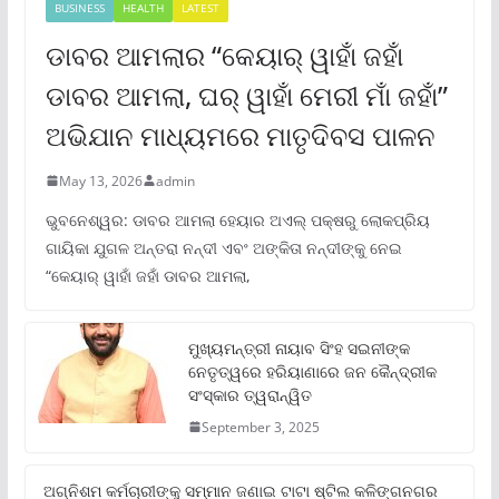
BUSINESS
HEALTH
LATEST
ଡାବର ଆମଲାର “କେୟାର୍ ୱାହାଁ ଜହାଁ
ଡାବର ଆମଲା, ଘର୍ ୱାହାଁ ମେରୀ ମାଁ ଜହାଁ”
ଅଭିଯାନ ମାଧ୍ୟମରେ ମାତୃଦିବସ ପାଳନ
May 13, 2026
admin
ଭୁବନେଶ୍ୱର: ଡାବର ଆମଲା ହେୟାର ଅଏଲ୍ ପକ୍ଷରୁ ଲୋକପ୍ରିୟ
ଗାୟିକା ଯୁଗଳ ଅନ୍ତରା ନନ୍ଦୀ ଏବଂ ଅଙ୍କିତା ନନ୍ଦୀଙ୍କୁ ନେଇ
“କେୟାର୍ ୱାହାଁ ଜହାଁ ଡାବର ଆମଲା,
ମୁଖ୍ୟମନ୍ତ୍ରୀ ନାୟାବ ସିଂହ ସଇନୀଙ୍କ
ନେତୃତ୍ୱରେ ହରିୟାଣାରେ ଜନ କୈନ୍ଦ୍ରୀକ
ସଂସ୍କାର ତ୍ୱରାନ୍ୱିତ
September 3, 2025
ଅଗ୍ନିଶମ କର୍ମଚାରୀଙ୍କୁ ସମ୍ମାନ ଜଣାଇ ଟାଟା ଷ୍ଟିଲ କଳିଙ୍ଗନଗର