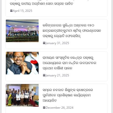
ପକ୍ଷରୁ ଜାତୀୟ ଅଗ୍ନିଶମ ସେବା ସପ୍ତାହ ପାଳିତ
April 15, 2025
କଳିଙ୍ଗନଗର ସୁକିନ୍ଦା ଅଞ୍ଚଳର ୧୫୦
ଛାତ୍ରଛାତ୍ରୀଙ୍କୁଟାଟା ଷ୍ଟିଲ୍ ଫାଉଣ୍ଡେସନ
ପକ୍ଷରୁ ଜ୍ୟୋତି ଫେଲୋସିପ୍‌
January 31, 2025
ରାମାୟଣ ସାଂସ୍କୃତିକ କେନ୍ଦ୍ର ପକ୍ଷରୁ
ଅଯୋଧ୍ୟାରେ ରାମ ମନ୍ଦିର ଉଦଘାଟନର
ପ୍ରଥମ ବାର୍ଷିକୀ ପାଳନ
January 21, 2025
ସମ୍‌ରେ ନବଜାତ ଶିଶୁଙ୍କ କ୍ଷେତ୍ରରେ
ପୁର୍ନଜୀବନ ପ୍ରଶିକ୍ଷଣ କାର୍ଯ୍ୟକ୍ରମ
ଆୟୋଜିତ
December 26, 2024