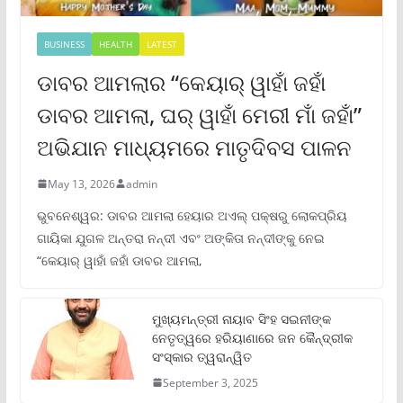
BUSINESS
HEALTH
LATEST
ଡାବର ଆମଲାର “କେୟାର୍ ୱାହାଁ ଜହାଁ
ଡାବର ଆମଲା, ଘର୍ ୱାହାଁ ମେରୀ ମାଁ ଜହାଁ”
ଅଭିଯାନ ମାଧ୍ୟମରେ ମାତୃଦିବସ ପାଳନ
May 13, 2026
admin
ଭୁବନେଶ୍ୱର: ଡାବର ଆମଲା ହେୟାର ଅଏଲ୍ ପକ୍ଷରୁ ଲୋକପ୍ରିୟ
ଗାୟିକା ଯୁଗଳ ଅନ୍ତରା ନନ୍ଦୀ ଏବଂ ଅଙ୍କିତା ନନ୍ଦୀଙ୍କୁ ନେଇ
“କେୟାର୍ ୱାହାଁ ଜହାଁ ଡାବର ଆମଲା,
ମୁଖ୍ୟମନ୍ତ୍ରୀ ନାୟାବ ସିଂହ ସଇନୀଙ୍କ
ନେତୃତ୍ୱରେ ହରିୟାଣାରେ ଜନ କୈନ୍ଦ୍ରୀକ
ସଂସ୍କାର ତ୍ୱରାନ୍ୱିତ
September 3, 2025