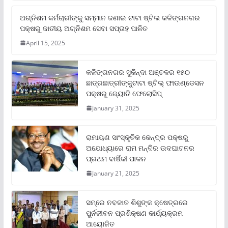
ଅଗ୍ନିଶମ କର୍ମଚାରୀଙ୍କୁ ସମ୍ମାନ ଜଣାଇ ଟାଟା ଷ୍ଟିଲ କଳିଙ୍ଗନଗର
ପକ୍ଷରୁ ଜାତୀୟ ଅଗ୍ନିଶମ ସେବା ସପ୍ତାହ ପାଳିତ
April 15, 2025
କଳିଙ୍ଗନଗର ସୁକିନ୍ଦା ଅଞ୍ଚଳର ୧୫୦
ଛାତ୍ରଛାତ୍ରୀଙ୍କୁଟାଟା ଷ୍ଟିଲ୍ ଫାଉଣ୍ଡେସନ
ପକ୍ଷରୁ ଜ୍ୟୋତି ଫେଲୋସିପ୍‌
January 31, 2025
ରାମାୟଣ ସାଂସ୍କୃତିକ କେନ୍ଦ୍ର ପକ୍ଷରୁ
ଅଯୋଧ୍ୟାରେ ରାମ ମନ୍ଦିର ଉଦଘାଟନର
ପ୍ରଥମ ବାର୍ଷିକୀ ପାଳନ
January 21, 2025
ସମ୍‌ରେ ନବଜାତ ଶିଶୁଙ୍କ କ୍ଷେତ୍ରରେ
ପୁର୍ନଜୀବନ ପ୍ରଶିକ୍ଷଣ କାର୍ଯ୍ୟକ୍ରମ
ଆୟୋଜିତ