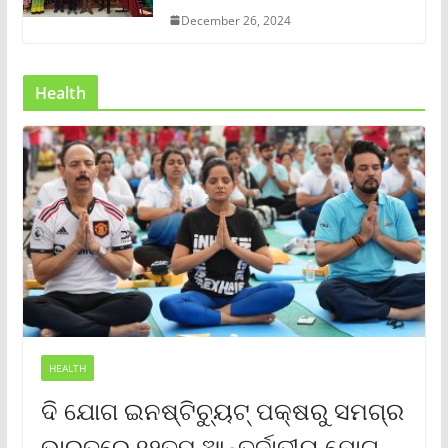
December 26, 2024
Health
HEALTH
ଦି ଯୋଗ ଇନଷ୍ଟିଚ୍ୟୁଟ୍ ପକ୍ଷରୁ ସମଗ୍ର
ଭାରତରେ ୧୨ତମ ଆନ୍ତର୍ଜାତୀୟ ଯୋଗ