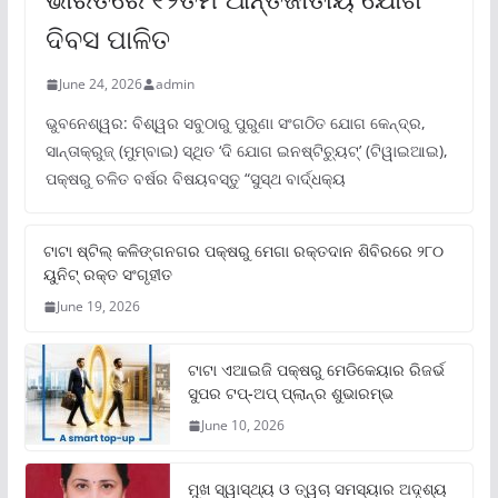
ଦିବସ ପାଳିତ
June 24, 2026
admin
ଭୁବନେଶ୍ୱର: ବିଶ୍ୱର ସବୁଠାରୁ ପୁରୁଣା ସଂଗଠିତ ଯୋଗ କେନ୍ଦ୍ର,
ସାନ୍ତାକ୍ରୁଜ୍ (ମୁମ୍ବାଇ) ସ୍ଥିତ ‘ଦି ଯୋଗ ଇନଷ୍ଟିଚ୍ୟୁଟ୍‌’ (ଟିୱାଇଆଇ),
ପକ୍ଷରୁ ଚଳିତ ବର୍ଷର ବିଷୟବସ୍ତୁ “ସୁସ୍ଥ ବାର୍ଦ୍ଧକ୍ୟ
ଟାଟା ଷ୍ଟିଲ୍‌ କଳିଙ୍ଗନଗର ପକ୍ଷରୁ ମେଗା ରକ୍ତଦାନ ଶିବିରରେ ୨୮୦
ୟୁନିଟ୍‌ ରକ୍ତ ସଂଗୃହୀତ
June 19, 2026
ଟାଟା ଏଆଇଜି ପକ୍ଷରୁ ମେଡିକେୟାର ରିଜର୍ଭ
ସୁପର ଟପ୍‌-ଅପ୍ ପ୍ଲାନ୍‌ର ଶୁଭାରମ୍ଭ
June 10, 2026
ମୁଖ ସ୍ୱାସ୍ଥ୍ୟ ଓ ତ୍ୱଚା ସମସ୍ୟାର ଅଦୃଶ୍ୟ