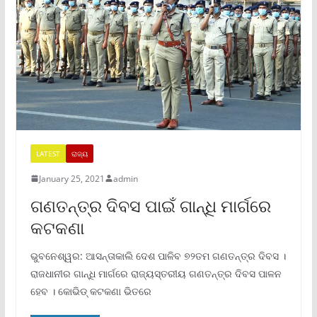
LATEST
ରାଜ୍ୟ
January 25, 2021
admin
ଗଣତନ୍ତ୍ର ଦିବସ ପାଇଁ ଗାନ୍ଧି ମାର୍ଗରେ
କଟକଣା
ଭୁବନେଶ୍ୱର: ଆସନ୍ତାକାଲି ଦେଶ ପାଳିବ ୭୨ତମ ଗଣତନ୍ତ୍ର ଦିବସ ।
ରାଜଧାନୀର ଗାନ୍ଧି ମାର୍ଗରେ ରାଜ୍ୟସ୍ତରୀୟ ଗଣତନ୍ତ୍ର ଦିବସ ପାଳନ
ହେବ । କୋଭିଡ୍ କଟକଣା ଭିତରେ