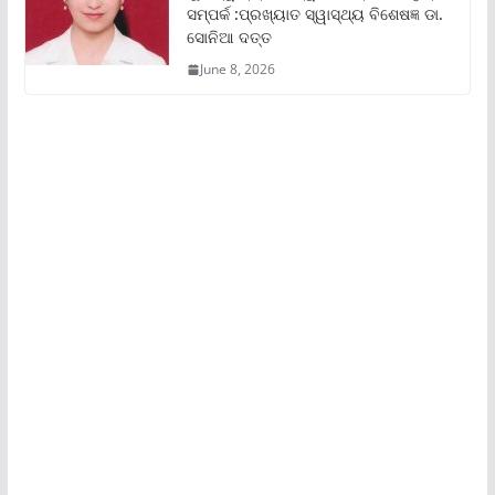
ସମ୍ପର୍କ :ପ୍ରଖ୍ୟାତ ସ୍ୱାସ୍ଥ୍ୟ ବିଶେଷଜ୍ଞ ଡା.
ସୋନିଆ ଦତ୍ତ
June 8, 2026