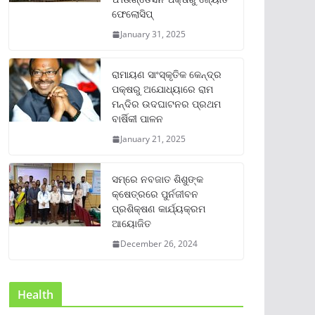
ଫେଲୋସିପ୍‌
January 31, 2025
ରାମାୟଣ ସାଂସ୍କୃତିକ କେନ୍ଦ୍ର
ପକ୍ଷରୁ ଅଯୋଧ୍ୟାରେ ରାମ
ମନ୍ଦିର ଉଦଘାଟନର ପ୍ରଥମ
ବାର୍ଷିକୀ ପାଳନ
January 21, 2025
ସମ୍‌ରେ ନବଜାତ ଶିଶୁଙ୍କ
କ୍ଷେତ୍ରରେ ପୁର୍ନଜୀବନ
ପ୍ରଶିକ୍ଷଣ କାର୍ଯ୍ୟକ୍ରମ
ଆୟୋଜିତ
December 26, 2024
Health