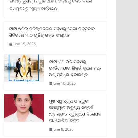
ଇନଷ୍ଟିଚ୍ୟୁଟ୍‌’ (ଟିୱାଇଆଇ), ପକ୍ଷରୁ ଚଳିତ ବର୍ଷର
ବିଷୟବସ୍ତୁ “ସୁସ୍ଥ ବାର୍ଦ୍ଧକ୍ୟ
ଟାଟା ଷ୍ଟିଲ୍‌ କଳିଙ୍ଗନଗର ପକ୍ଷରୁ ମେଗା ରକ୍ତଦାନ
ଶିବିରରେ ୨୮୦ ୟୁନିଟ୍‌ ରକ୍ତ ସଂଗୃହୀତ
June 19, 2026
ଟାଟା ଏଆଇଜି ପକ୍ଷରୁ
ମେଡିକେୟାର ରିଜର୍ଭ ସୁପର ଟପ୍‌-
ଅପ୍ ପ୍ଲାନ୍‌ର ଶୁଭାରମ୍ଭ
June 10, 2026
ମୁଖ ସ୍ୱାସ୍ଥ୍ୟ ଓ ତ୍ୱଚା
ସମସ୍ୟାର ଅଦୃଶ୍ୟ ସମ୍ପର୍କ
:ପ୍ରଖ୍ୟାତ ସ୍ୱାସ୍ଥ୍ୟ ବିଶେଷଜ୍ଞ
ଡା. ସୋନିଆ ଦତ୍ତ
June 8, 2026