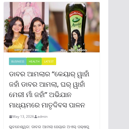
BUSINESS
HEALTH
LATEST
ଡାବର ଆମଲାର “କେୟାର୍ ୱାହାଁ
ଜହାଁ ଡାବର ଆମଲା, ଘର୍ ୱାହାଁ
ମେରୀ ମାଁ ଜହାଁ” ଅଭିଯାନ
ମାଧ୍ୟମରେ ମାତୃଦିବସ ପାଳନ
May 13, 2026
admin
ଭୁବନେଶ୍ୱର: ଡାବର ଆମଲା ହେୟାର ଅଏଲ୍ ପକ୍ଷରୁ