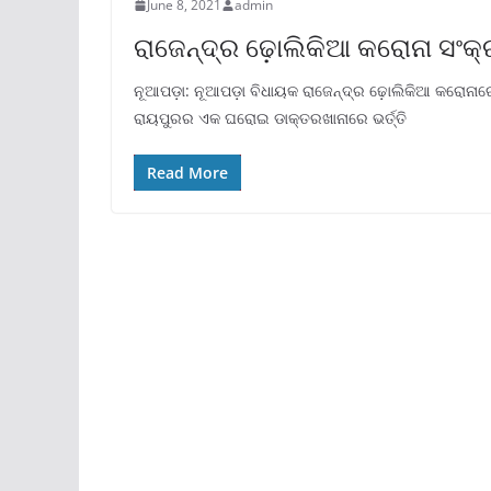
June 8, 2021
admin
ରାଜେନ୍ଦ୍ର ଢ଼ୋଲିକିଆ କରୋନା ସଂକ୍
ନୂଆପଡ଼ା: ନୂଆପଡ଼ା ବିଧାୟକ ରାଜେନ୍ଦ୍ର ଢ଼ୋଲିକିଆ କରୋନାରେ ଆକ
ରାୟପୁରର ଏକ ଘରୋଇ ଡାକ୍ତରଖାନାରେ ଭର୍ତ୍ତି
Read More