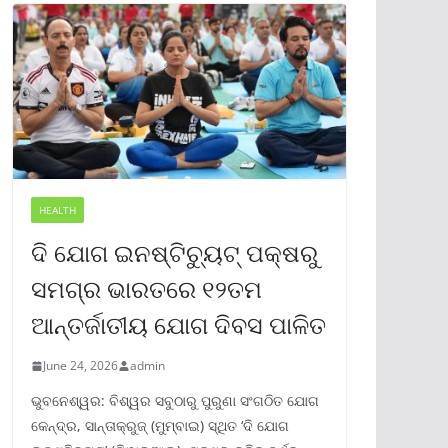
HEALTH
ଦି ଯୋଗ ଇନଷ୍ଟିଚ୍ୟୁଟ୍ ପକ୍ଷରୁ
ସମଗ୍ର ଭାରତରେ ୧୨ତମ
ଆନ୍ତର୍ଜାତୀୟ ଯୋଗ ଦିବସ ପାଳିତ
June 24, 2026
admin
ଭୁବନେଶ୍ୱର: ବିଶ୍ୱର ସବୁଠାରୁ ପୁରୁଣା ସଂଗଠିତ ଯୋଗ
କେନ୍ଦ୍ର, ସାନ୍ତାକ୍ରୁଜ୍ (ମୁମ୍ବାଇ) ସ୍ଥିତ ‘ଦି ଯୋଗ