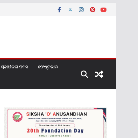
ସ୍ବାଧୀନତା ଦିବସ
ଫେଷ୍ଟିଭାଲ