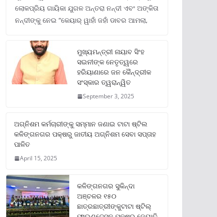
ଲୋକପ୍ରିୟ ଗାୟିକା ଯୁଗଳ ଅନ୍ତରା ନନ୍ଦୀ ଏବଂ ଅଙ୍କିତା
ନନ୍ଦୀଙ୍କୁ ନେଇ “କେୟାର୍ ୱାହାଁ ଜହାଁ ଡାବର ଆମଲା,
ମୁଖ୍ୟମନ୍ତ୍ରୀ ନାୟାବ ସିଂହ
ସଇନୀଙ୍କ ନେତୃତ୍ୱରେ
ହରିୟାଣାରେ ଜନ କୈନ୍ଦ୍ରୀକ
ସଂସ୍କାର ତ୍ୱରାନ୍ୱିତ
September 3, 2025
ଅଗ୍ନିଶମ କର୍ମଚାରୀଙ୍କୁ ସମ୍ମାନ ଜଣାଇ ଟାଟା ଷ୍ଟିଲ
କଳିଙ୍ଗନଗର ପକ୍ଷରୁ ଜାତୀୟ ଅଗ୍ନିଶମ ସେବା ସପ୍ତାହ
ପାଳିତ
April 15, 2025
କଳିଙ୍ଗନଗର ସୁକିନ୍ଦା
ଅଞ୍ଚଳର ୧୫୦
ଛାତ୍ରଛାତ୍ରୀଙ୍କୁଟାଟା ଷ୍ଟିଲ୍
ଫାଉଣ୍ଡେସନ ପକ୍ଷରୁ ଜ୍ୟୋତି