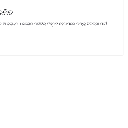
ରମିତ
୍ରାନ୍ତ । କରୋନା ପଜିଟିଭ୍ ଚିହ୍ନଟ ହେବାପରେ ତାଙ୍କୁ ଚିକିତ୍ସା ପାଇଁ