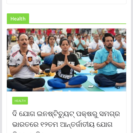
Health
HEALTH
ଦି ଯୋଗ ଇନଷ୍ଟିଚ୍ୟୁଟ୍ ପକ୍ଷରୁ ସମଗ୍ର
ଭାରତରେ ୧୨ତମ ଆନ୍ତର୍ଜାତୀୟ ଯୋଗ