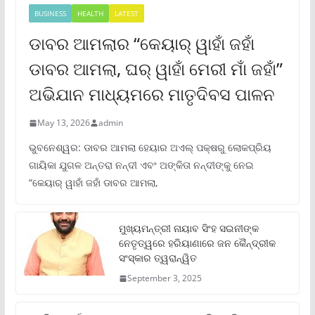
BUSINESS
HEALTH
LATEST
ଡାବର ଆମଲାର “କେୟାର୍ ୱାହାଁ ଜହାଁ
ଡାବର ଆମଲା, ଘର୍ ୱାହାଁ ମେରୀ ମାଁ ଜହାଁ”
ଅଭିଯାନ ମାଧ୍ୟମରେ ମାତୃଦିବସ ପାଳନ
May 13, 2026
admin
ଭୁବନେଶ୍ୱର: ଡାବର ଆମଲା ହେୟାର ଅଏଲ୍ ପକ୍ଷରୁ ଲୋକପ୍ରିୟ
ଗାୟିକା ଯୁଗଳ ଅନ୍ତରା ନନ୍ଦୀ ଏବଂ ଅଙ୍କିତା ନନ୍ଦୀଙ୍କୁ ନେଇ
“କେୟାର୍ ୱାହାଁ ଜହାଁ ଡାବର ଆମଲା,
ମୁଖ୍ୟମନ୍ତ୍ରୀ ନାୟାବ ସିଂହ ସଇନୀଙ୍କ
ନେତୃତ୍ୱରେ ହରିୟାଣାରେ ଜନ କୈନ୍ଦ୍ରୀକ
ସଂସ୍କାର ତ୍ୱରାନ୍ୱିତ
September 3, 2025