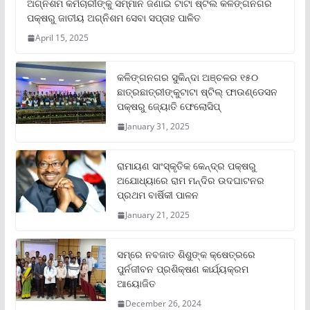
ଅଗ୍ନିଶମ କର୍ମଚାରୀଙ୍କୁ ସମ୍ମାନ ଜଣାଇ ଟାଟା ଷ୍ଟିଲ କଳିଙ୍ଗନଗର
ପକ୍ଷରୁ ଜାତୀୟ ଅଗ୍ନିଶମ ସେବା ସପ୍ତାହ ପାଳିତ
April 15, 2025
କଳିଙ୍ଗନଗର ସୁକିନ୍ଦା ଅଞ୍ଚଳର ୧୫୦
ଛାତ୍ରଛାତ୍ରୀଙ୍କୁଟାଟା ଷ୍ଟିଲ୍ ଫାଉଣ୍ଡେସନ
ପକ୍ଷରୁ ଜ୍ୟୋତି ଫେଲୋସିପ୍‌
January 31, 2025
ରାମାୟଣ ସାଂସ୍କୃତିକ କେନ୍ଦ୍ର ପକ୍ଷରୁ
ଅଯୋଧ୍ୟାରେ ରାମ ମନ୍ଦିର ଉଦଘାଟନର
ପ୍ରଥମ ବାର୍ଷିକୀ ପାଳନ
January 21, 2025
ସମ୍‌ରେ ନବଜାତ ଶିଶୁଙ୍କ କ୍ଷେତ୍ରରେ
ପୁର୍ନଜୀବନ ପ୍ରଶିକ୍ଷଣ କାର୍ଯ୍ୟକ୍ରମ
ଆୟୋଜିତ
December 26, 2024