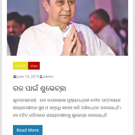
LATEST
ରାଜ୍ୟ
June 14, 2019
admin
ରଜ ପାଇଁ ଶୁଭେଚ୍ଛା
ଭୁବନେଶ୍ବର() ରଜ ଉପଲକ୍ଷେ ମୁଖ୍ୟମନ୍ତ୍ରୀ ନବୀନ ପଟ୍ଟନାୟକ
ରାଜ୍ୟବାସୀଙ୍କ ସୁଖ ଓ ସମୃଦ୍ଧି କାମନା କରି ଅଭିନନ୍ଦନ ଜଣାଇଛନ୍ତି।
ସେ ଟ୍ବିଟ୍ ଜରିଆରେ ରାଜ୍ୟବାସୀଙ୍କୁ ଶୁଭେଚ୍ଛା ଜଣାଇଛନ୍ତି
Read More