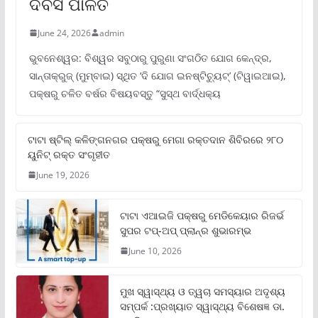
ଦିବସ ପାଳିତ
June 24, 2026
admin
ଭୁବନେଶ୍ୱର: ବିଶ୍ୱର ସବୁଠାରୁ ପୁରୁଣା ସଂଗଠିତ ଯୋଗ କେନ୍ଦ୍ର,
ସାନ୍ତାକ୍ରୁଜ୍ (ମୁମ୍ବାଇ) ସ୍ଥିତ ‘ଦି ଯୋଗ ଇନଷ୍ଟିଚ୍ୟୁଟ୍‌’ (ଟିୱାଇଆଇ),
ପକ୍ଷରୁ ଚଳିତ ବର୍ଷର ବିଷୟବସ୍ତୁ “ସୁସ୍ଥ ବାର୍ଦ୍ଧକ୍ୟ
ଟାଟା ଷ୍ଟିଲ୍‌ କଳିଙ୍ଗନଗର ପକ୍ଷରୁ ମେଗା ରକ୍ତଦାନ ଶିବିରରେ ୨୮୦
ୟୁନିଟ୍‌ ରକ୍ତ ସଂଗୃହୀତ
June 19, 2026
ଟାଟା ଏଆଇଜି ପକ୍ଷରୁ ମେଡିକେୟାର ରିଜର୍ଭ
ସୁପର ଟପ୍‌-ଅପ୍ ପ୍ଲାନ୍‌ର ଶୁଭାରମ୍ଭ
June 10, 2026
ମୁଖ ସ୍ୱାସ୍ଥ୍ୟ ଓ ତ୍ୱଚା ସମସ୍ୟାର ଅଦୃଶ୍ୟ
ସମ୍ପର୍କ :ପ୍ରଖ୍ୟାତ ସ୍ୱାସ୍ଥ୍ୟ ବିଶେଷଜ୍ଞ ଡା.