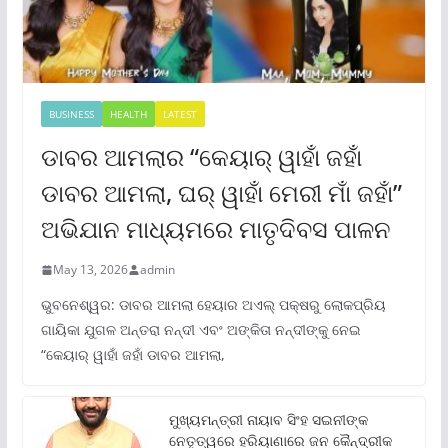
BUSINESS
HEALTH
LATEST
ଡାବର ଆମଲାର “କେୟାର୍ ୱାହାଁ ଜହାଁ
ଡାବର ଆମଲା, ଘର୍ ୱାହାଁ ମେରୀ ମାଁ ଜହାଁ”
ଅଭିଯାନ ମାଧ୍ୟମରେ ମାତୃଦିବସ ପାଳନ
May 13, 2026
admin
ଭୁବନେଶ୍ୱର: ଡାବର ଆମଲା ହେୟାର ଅଏଲ୍ ପକ୍ଷରୁ ଲୋକପ୍ରିୟ
ଗାୟିକା ଯୁଗଳ ଅନ୍ତରା ନନ୍ଦୀ ଏବଂ ଅଙ୍କିତା ନନ୍ଦୀଙ୍କୁ ନେଇ
“କେୟାର୍ ୱାହାଁ ଜହାଁ ଡାବର ଆମଲା,
ମୁଖ୍ୟମନ୍ତ୍ରୀ ନାୟାବ ସିଂହ ସଇନୀଙ୍କ
ନେତୃତ୍ୱରେ ହରିୟାଣାରେ ଜନ କୈନ୍ଦ୍ରୀକ