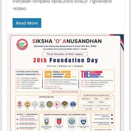
ଚିକିତ୍ସାଧୀନ ଅବସ୍ଥାରେ ପ୍ରଶାନ୍ତଙ୍କ ଦେହାନ୍ତ । ଭୁବନେଶ୍ବର
ଏମ୍ସରେ
Read More