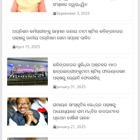
ସଂସ୍କାର ତ୍ୱରାନ୍ୱିତ
September 3, 2025
ଅଗ୍ନିଶମ କର୍ମଚାରୀଙ୍କୁ ସମ୍ମାନ ଜଣାଇ ଟାଟା ଷ୍ଟିଲ କଳିଙ୍ଗନଗର
ପକ୍ଷରୁ ଜାତୀୟ ଅଗ୍ନିଶମ ସେବା ସପ୍ତାହ ପାଳିତ
April 15, 2025
କଳିଙ୍ଗନଗର ସୁକିନ୍ଦା ଅଞ୍ଚଳର ୧୫୦
ଛାତ୍ରଛାତ୍ରୀଙ୍କୁଟାଟା ଷ୍ଟିଲ୍ ଫାଉଣ୍ଡେସନ
ପକ୍ଷରୁ ଜ୍ୟୋତି ଫେଲୋସିପ୍‌
January 31, 2025
ରାମାୟଣ ସାଂସ୍କୃତିକ କେନ୍ଦ୍ର ପକ୍ଷରୁ
ଅଯୋଧ୍ୟାରେ ରାମ ମନ୍ଦିର ଉଦଘାଟନର
ପ୍ରଥମ ବାର୍ଷିକୀ ପାଳନ
January 21, 2025