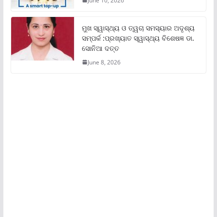
June 10, 2026
ମୁଖ ସ୍ୱାସ୍ଥ୍ୟ ଓ ତ୍ୱଚା ସମସ୍ୟାର ଅଦୃଶ୍ୟ
ସମ୍ପର୍କ :ପ୍ରଖ୍ୟାତ ସ୍ୱାସ୍ଥ୍ୟ ବିଶେଷଜ୍ଞ ଡା.
ସୋନିଆ ଦତ୍ତ
June 8, 2026