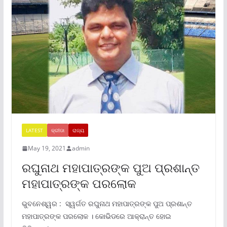
LATEST
କ୍ରୀଡା
ରାଜ୍ୟ
May 19, 2021
admin
ରଘୁନାଥ ମହାପାତ୍ରଙ୍କ ପୁଅ ପ୍ରଶାନ୍ତ
ମହାପାତ୍ରଙ୍କ ପରଲୋକ
ଭୁବନେଶ୍ୱର : ସ୍ୱର୍ଗତ ରଘୁନାଥ ମହାପାତ୍ରଙ୍କ ପୁଅ ପ୍ରଶାନ୍ତ
ମହାପାତ୍ରଙ୍କ ପରଲୋକ । କୋଭିଡରେ ଆକ୍ରାନ୍ତ ହୋଇ