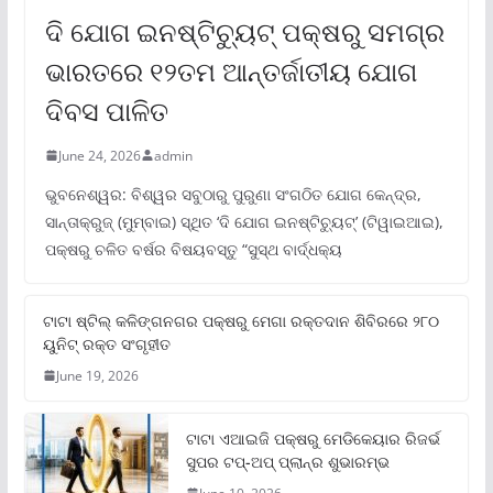
ଦି ଯୋଗ ଇନଷ୍ଟିଚ୍ୟୁଟ୍ ପକ୍ଷରୁ ସମଗ୍ର
ଭାରତରେ ୧୨ତମ ଆନ୍ତର୍ଜାତୀୟ ଯୋଗ
ଦିବସ ପାଳିତ
June 24, 2026
admin
ଭୁବନେଶ୍ୱର: ବିଶ୍ୱର ସବୁଠାରୁ ପୁରୁଣା ସଂଗଠିତ ଯୋଗ କେନ୍ଦ୍ର,
ସାନ୍ତାକ୍ରୁଜ୍ (ମୁମ୍ବାଇ) ସ୍ଥିତ ‘ଦି ଯୋଗ ଇନଷ୍ଟିଚ୍ୟୁଟ୍‌’ (ଟିୱାଇଆଇ),
ପକ୍ଷରୁ ଚଳିତ ବର୍ଷର ବିଷୟବସ୍ତୁ “ସୁସ୍ଥ ବାର୍ଦ୍ଧକ୍ୟ
ଟାଟା ଷ୍ଟିଲ୍‌ କଳିଙ୍ଗନଗର ପକ୍ଷରୁ ମେଗା ରକ୍ତଦାନ ଶିବିରରେ ୨୮୦
ୟୁନିଟ୍‌ ରକ୍ତ ସଂଗୃହୀତ
June 19, 2026
ଟାଟା ଏଆଇଜି ପକ୍ଷରୁ ମେଡିକେୟାର ରିଜର୍ଭ
ସୁପର ଟପ୍‌-ଅପ୍ ପ୍ଲାନ୍‌ର ଶୁଭାରମ୍ଭ