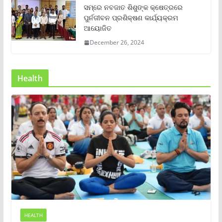
ସମ୍‌ରେ ନବଜାତ ଶିଶୁଙ୍କ କ୍ଷେତ୍ରରେ
ପୁର୍ନଜୀବନ ପ୍ରଶିକ୍ଷଣ କାର୍ଯ୍ୟକ୍ରମ
ଆୟୋଜିତ
December 26, 2024
Health
HEALTH