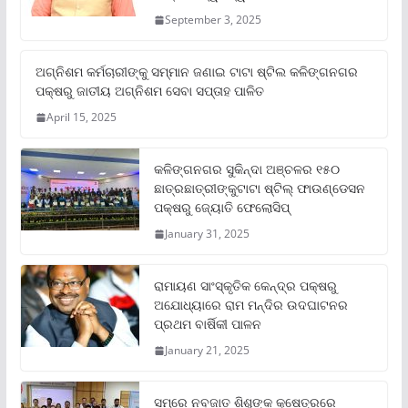
September 3, 2025
ଅଗ୍ନିଶମ କର୍ମଚାରୀଙ୍କୁ ସମ୍ମାନ ଜଣାଇ ଟାଟା ଷ୍ଟିଲ କଳିଙ୍ଗନଗର
ପକ୍ଷରୁ ଜାତୀୟ ଅଗ୍ନିଶମ ସେବା ସପ୍ତାହ ପାଳିତ
April 15, 2025
କଳିଙ୍ଗନଗର ସୁକିନ୍ଦା ଅଞ୍ଚଳର ୧୫୦
ଛାତ୍ରଛାତ୍ରୀଙ୍କୁଟାଟା ଷ୍ଟିଲ୍ ଫାଉଣ୍ଡେସନ
ପକ୍ଷରୁ ଜ୍ୟୋତି ଫେଲୋସିପ୍‌
January 31, 2025
ରାମାୟଣ ସାଂସ୍କୃତିକ କେନ୍ଦ୍ର ପକ୍ଷରୁ
ଅଯୋଧ୍ୟାରେ ରାମ ମନ୍ଦିର ଉଦଘାଟନର
ପ୍ରଥମ ବାର୍ଷିକୀ ପାଳନ
January 21, 2025
ସମ୍‌ରେ ନବଜାତ ଶିଶୁଙ୍କ କ୍ଷେତ୍ରରେ