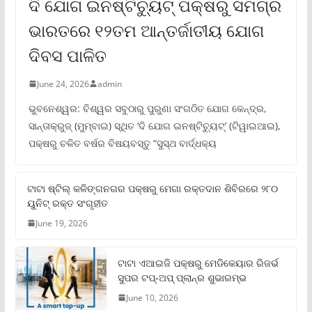
ଦି ଯୋଗ ଇନଷ୍ଟିଚ୍ୟୁଟ୍ ପକ୍ଷରୁ ସମଗ୍ର
ଭାରତରେ ୧୨ତମ ଆନ୍ତର୍ଜାତୀୟ ଯୋଗ
ଦିବସ ପାଳିତ
June 24, 2026
admin
ଭୁବନେଶ୍ୱର: ବିଶ୍ୱର ସବୁଠାରୁ ପୁରୁଣା ସଂଗଠିତ ଯୋଗ କେନ୍ଦ୍ର,
ସାନ୍ତାକ୍ରୁଜ୍ (ମୁମ୍ବାଇ) ସ୍ଥିତ ‘ଦି ଯୋଗ ଇନଷ୍ଟିଚ୍ୟୁଟ୍‌’ (ଟିୱାଇଆଇ),
ପକ୍ଷରୁ ଚଳିତ ବର୍ଷର ବିଷୟବସ୍ତୁ “ସୁସ୍ଥ ବାର୍ଦ୍ଧକ୍ୟ
ଟାଟା ଷ୍ଟିଲ୍‌ କଳିଙ୍ଗନଗର ପକ୍ଷରୁ ମେଗା ରକ୍ତଦାନ ଶିବିରରେ ୨୮୦
ୟୁନିଟ୍‌ ରକ୍ତ ସଂଗୃହୀତ
June 19, 2026
ଟାଟା ଏଆଇଜି ପକ୍ଷରୁ ମେଡିକେୟାର ରିଜର୍ଭ
ସୁପର ଟପ୍‌-ଅପ୍ ପ୍ଲାନ୍‌ର ଶୁଭାରମ୍ଭ
June 10, 2026