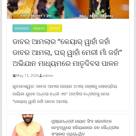
BUSINESS
HEALTH
LATEST
ଡାବର ଆମଲାର “କେୟାର୍ ୱାହାଁ ଜହାଁ
ଡାବର ଆମଲା, ଘର୍ ୱାହାଁ ମେରୀ ମାଁ ଜହାଁ”
ଅଭିଯାନ ମାଧ୍ୟମରେ ମାତୃଦିବସ ପାଳନ
May 13, 2026
admin
ଭୁବନେଶ୍ୱର: ଡାବର ଆମଲା ହେୟାର ଅଏଲ୍ ପକ୍ଷରୁ ଲୋକପ୍ରିୟ
ଗାୟିକା ଯୁଗଳ ଅନ୍ତରା ନନ୍ଦୀ ଏବଂ ଅଙ୍କିତା ନନ୍ଦୀଙ୍କୁ ନେଇ
“କେୟାର୍ ୱାହାଁ ଜହାଁ ଡାବର ଆମଲା,
ମୁଖ୍ୟମନ୍ତ୍ରୀ ନାୟାବ ସିଂହ ସଇନୀଙ୍କ
ନେତୃତ୍ୱରେ ହରିୟାଣାରେ ଜନ କୈନ୍ଦ୍ରୀକ
ସଂସ୍କାର ତ୍ୱରାନ୍ୱିତ