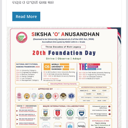
ବୟସ ଓ ଇଂରାଜୀ ଭାଷା ଜ୍ଞାନ
Read More