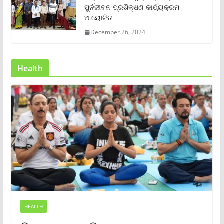
ପୁର୍ନଜୀବନ ପ୍ରଶିକ୍ଷଣ କାର୍ଯ୍ୟକ୍ରମ
ଆୟୋଜିତ
December 26, 2024
Health
HEALTH