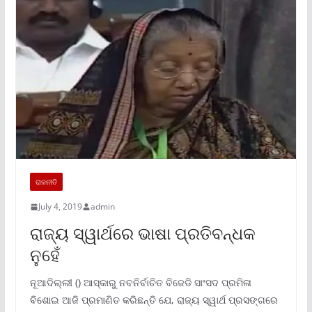
ରାଜନୀତି
July 4, 2019
admin
ରାଜ୍ୟ ସ୍ୱାର୍ଥରେ ଭାଷା ପ୍ରତିବନ୍ଧକ
ନୁହେଁ
ନୂଆଦିଲ୍ଲୀ () ଆସ୍କାରୁ ନବନିର୍ବାଚିତ ବିଜେଡି ସାଂସଦ ପ୍ରମିଳା
ବିଶୋଇ ଆଜି ପ୍ରମାଣିତ କରିଛନ୍ତି ଯେ, ରାଜ୍ୟ ସ୍ୱାର୍ଥ ପ୍ରସଙ୍ଗରେ