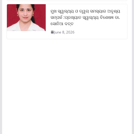
ମୁଖ ସ୍ୱାସ୍ଥ୍ୟ ଓ ତ୍ୱଚା ସମସ୍ୟାର ଅଦୃଶ୍ୟ
ସମ୍ପର୍କ :ପ୍ରଖ୍ୟାତ ସ୍ୱାସ୍ଥ୍ୟ ବିଶେଷଜ୍ଞ ଡା.
ସୋନିଆ ଦତ୍ତ
June 8, 2026