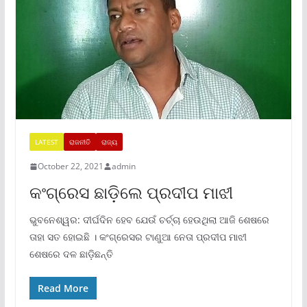
LATEST
ରାଜନୀତି
ରାଜ୍ୟ
October 22, 2021
admin
କଂଗ୍ରେସ ଛାଡ଼ିଲେ ପ୍ରଦୀପ ମାଝୀ
ଭୁବନେଶ୍ୱର: ଦୀର୍ଘଦିନ ହେବ ଯେଉଁ ଚର୍ଚ୍ଚା ହେଉଥିଲା ଆଜି ଶେଷରେ
ତାହା ସତ ହୋଇଛି । କଂଗ୍ରେସର ଟାଣୁଆ ନେତା ପ୍ରଦୀପ ମାଝୀ
ଶେଷରେ ଦଳ ଛାଡ଼ିଛନ୍ତି
Read More