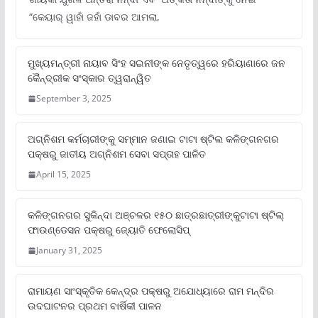
“କେୟାର୍ ୱାହାଁ ଜହାଁ ଡାବର ଆମଲା,
ମୁଖ୍ୟମନ୍ତ୍ରୀ ନାୟାବ ସିଂହ ସଇନୀଙ୍କ ନେତୃତ୍ୱରେ ହରିୟାଣାରେ ଜନ
କୈନ୍ଦ୍ରୀକ ସଂସ୍କାର ତ୍ୱରାନ୍ୱିତ
September 3, 2025
ଅଗ୍ନିଶମ କର୍ମଚାରୀଙ୍କୁ ସମ୍ମାନ ଜଣାଇ ଟାଟା ଷ୍ଟିଲ କଳିଙ୍ଗନଗର
ପକ୍ଷରୁ ଜାତୀୟ ଅଗ୍ନିଶମ ସେବା ସପ୍ତାହ ପାଳିତ
April 15, 2025
କଳିଙ୍ଗନଗର ସୁକିନ୍ଦା ଅଞ୍ଚଳର ୧୫୦ ଛାତ୍ରଛାତ୍ରୀଙ୍କୁଟାଟା ଷ୍ଟିଲ୍
ଫାଉଣ୍ଡେସନ ପକ୍ଷରୁ ଜ୍ୟୋତି ଫେଲୋସିପ୍‌
January 31, 2025
ରାମାୟଣ ସାଂସ୍କୃତିକ କେନ୍ଦ୍ର ପକ୍ଷରୁ ଅଯୋଧ୍ୟାରେ ରାମ ମନ୍ଦିର
ଉଦଘାଟନର ପ୍ରଥମ ବାର୍ଷିକୀ ପାଳନ