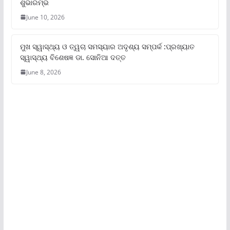
ଶୁଭାରମ୍ଭ
June 10, 2026
ମୁଖ ସ୍ୱାସ୍ଥ୍ୟ ଓ ତ୍ୱଚା ସମସ୍ୟାର ଅଦୃଶ୍ୟ ସମ୍ପର୍କ :ପ୍ରଖ୍ୟାତ
ସ୍ୱାସ୍ଥ୍ୟ ବିଶେଷଜ୍ଞ ଡା. ସୋନିଆ ଦତ୍ତ
June 8, 2026