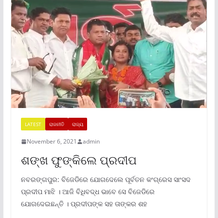
LATEST
ରାଜନୀତି
ରାଜ୍ୟ
November 6, 2021
admin
ଶଙ୍ଖ ଫୁଙ୍କିଲେ ପ୍ରଦୀପ
ନବରଙ୍ଗପୁର: ବିଜେଡିରେ ଯୋଗଦେଲେ ପୂର୍ବତନ କଂଗ୍ରେସ ସାଂସଦ
ପ୍ରଦୀପ ମାଝି । ଆଜି ବିଧିବଦ୍ଧ ଭାବେ ସେ ବିଜେଡିରେ
ଯୋଗଦେଇଛନ୍ତି । ପ୍ରଦୀପଙ୍କ ସହ ତାଙ୍କର ଶହ