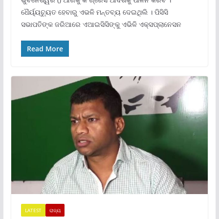
ଧୈର୍ୟ୍ୟଚ୍ୟୁତ ହେବାରୁ ଏଭଳି ମନ୍ତବ୍ୟ ଦେଇଥିଲି । ପିସିସି
ସଭାପତିଙ୍କ ଜରିଆରେ ଏଆଇସିସିଙ୍କୁ ଏଭିଳି ଏକ୍ସପ୍ଲାନେସନ
Read More
LATEST
ରାଜ୍ୟ