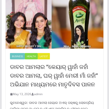
BUSINESS
HEALTH
LATEST
ଡାବର ଆମଲାର “କେୟାର୍ ୱାହାଁ ଜହାଁ
ଡାବର ଆମଲା, ଘର୍ ୱାହାଁ ମେରୀ ମାଁ ଜହାଁ”
ଅଭିଯାନ ମାଧ୍ୟମରେ ମାତୃଦିବସ ପାଳନ
May 13, 2026
admin
ଭୁବନେଶ୍ୱର: ଡାବର ଆମଲା ହେୟାର ଅଏଲ୍ ପକ୍ଷରୁ ଲୋକପ୍ରିୟ
ଗାୟିକା ଯୁଗଳ ଅନ୍ତରା ନନ୍ଦୀ ଏବଂ ଅଙ୍କିତା ନନ୍ଦୀଙ୍କୁ ନେଇ