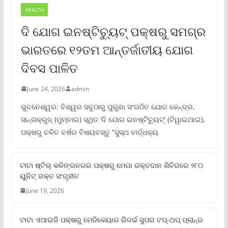
HEALTH
ଦି ଯୋଗ ଇନଷ୍ଟିଚ୍ୟୁଟ୍ ପକ୍ଷରୁ ସମଗ୍ର
ଭାରତରେ ୧୨ତମ ଆନ୍ତର୍ଜାତୀୟ ଯୋଗ
ଦିବସ ପାଳିତ
June 24, 2026
admin
ଭୁବନେଶ୍ୱର: ବିଶ୍ୱର ସବୁଠାରୁ ପୁରୁଣା ସଂଗଠିତ ଯୋଗ କେନ୍ଦ୍ର,
ସାନ୍ତାକ୍ରୁଜ୍ (ମୁମ୍ବାଇ) ସ୍ଥିତ ‘ଦି ଯୋଗ ଇନଷ୍ଟିଚ୍ୟୁଟ୍‌’ (ଟିୱାଇଆଇ),
ପକ୍ଷରୁ ଚଳିତ ବର୍ଷର ବିଷୟବସ୍ତୁ “ସୁସ୍ଥ ବାର୍ଦ୍ଧକ୍ୟ
ଟାଟା ଷ୍ଟିଲ୍‌ କଳିଙ୍ଗନଗର ପକ୍ଷରୁ ମେଗା ରକ୍ତଦାନ ଶିବିରରେ ୨୮୦
ୟୁନିଟ୍‌ ରକ୍ତ ସଂଗୃହୀତ
June 19, 2026
ଟାଟା ଏଆଇଜି ପକ୍ଷରୁ ମେଡିକେୟାର ରିଜର୍ଭ ସୁପର ଟପ୍‌-ଅପ୍ ପ୍ଲାନ୍‌ର