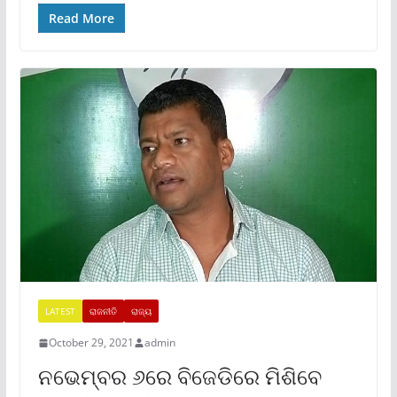
Read More
LATEST
ରାଜନୀତି
ରାଜ୍ୟ
October 29, 2021
admin
ନଭେମ୍ବର ୬ରେ ବିଜେଡିରେ ମିଶିବେ