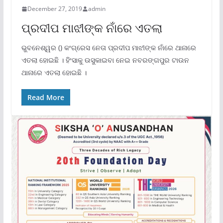
December 27, 2019
admin
ପ୍ରଦୀପ ମାଝୀଙ୍କ ନାଁରେ ଏତଲା
ଭୁବନେଶ୍ୱର () କଂଗ୍ରେସ ନେତା ପ୍ରଦୀପ ମାଝୀଙ୍କ ନାଁରେ ଥାନାରେ
ଏତଲା ହୋଇଛି । ହିଂସାକୁ ଉସୁକାଇବା ନେଇ ନବରଙ୍ଗପୁର ଟାଉନ
ଥାନାରେ ଏତଲା ହୋଇଛି ।
Read More