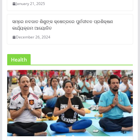
January 21, 2025
ସମ୍‌ରେ ନବଜାତ ଶିଶୁଙ୍କ କ୍ଷେତ୍ରରେ ପୁର୍ନଜୀବନ ପ୍ରଶିକ୍ଷଣ
କାର୍ଯ୍ୟକ୍ରମ ଆୟୋଜିତ
December 26, 2024
Health