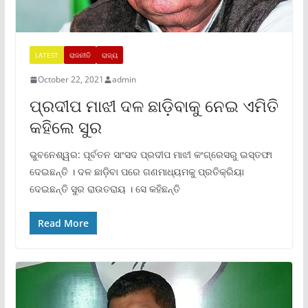
LATEST
ରାଜନୀତି
ରାଜ୍ୟ
October 22, 2021
admin
ପ୍ରଦୀପ ମାଝୀ ଦଳ ଛାଡ଼ିବାକୁ ନେଇ ଏମିତି
କହିଲେ ସୁର
ଭୁବନେଶ୍ୱର: ପୂର୍ବତନ ସାଂସଦ ପ୍ରଦୀପ ମାଝୀ କଂଗ୍ରେସରୁ ଇସ୍ତଫା
ଦେଇଛନ୍ତି । ଦଳ ଛାଡ଼ିବା ପରେ ଗଣମାଧ୍ୟମକୁ ପ୍ରତିକ୍ରିୟା
ଦେଇଛନ୍ତି ସୁର ରାଉତରାୟ । ସେ କହିଛନ୍ତି
Read More