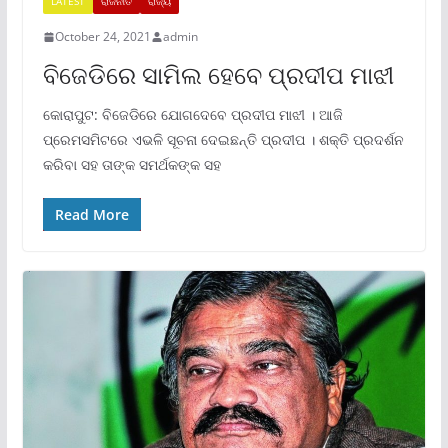
LATEST
ରାଜନୀତି
ରାଜ୍ୟ
October 24, 2021
admin
ବିଜେଡିରେ ସାମିଲ ହେବେ ପ୍ରଦୀପ ମାଝୀ
କୋରାପୁଟ: ବିଜେଡିରେ ଯୋଗଦେବେ ପ୍ରଦୀପ ମାଝୀ । ଆଜି
ପ୍ରେମସମିଟରେ ଏଭଳି ସୂଚନା ଦେଇଛନ୍ତି ପ୍ରଦୀପ । ଶକ୍ତି ପ୍ରଦର୍ଶନ
କରିବା ସହ ତାଙ୍କ ସମର୍ଥକଙ୍କ ସହ
Read More