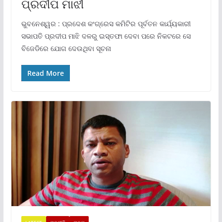
ପ୍ରଦୀପ ମାଝୀ
ଭୁବନେଶ୍ୱର : ପ୍ରଦେଶ କଂଗ୍ରେସ କମିଟିର ପୂର୍ବତନ କାର୍ଯ୍ୟକାରୀ
ସଭାପତି ପ୍ରଦୀପ ମାଝି ଦଳରୁ ଇସ୍ତଫା ଦେବା ପରେ ନିକଟରେ ସେ
ବିଜେଡିରେ ଯୋଗ ଦେଉଥିବା ସୂଚନା
Read More