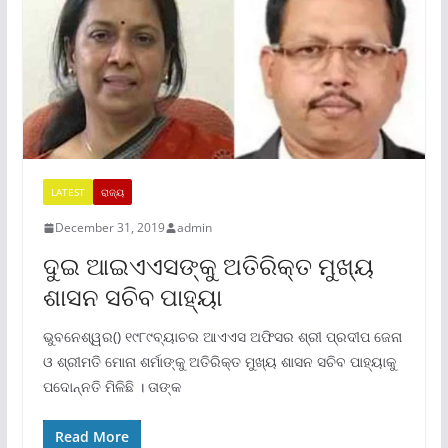
LATEST
ରାଜ୍ୟ
December 31, 2019
admin
ଦୁଇ ଆଇଏଏସଙ୍କୁ ଅତିରିକ୍ତ ମୁଖ୍ୟ
ଶାସନ ସଚିବ ପାହ୍ୟା
ଭୁବନେଶ୍ୱର() ୧୯୮୯ବ୍ୟାଚର ଆଏଏସ ଅଫିସର ଶ୍ରୀ ପ୍ରଦୀପ ଜେନା
ଓ ଶ୍ରୀମତି ମୋନା ଶର୍ମାଙ୍କୁ ଅତିରିକ୍ତ ମୁଖ୍ୟ ଶାସନ ସଚିବ ପାହ୍ୟାକୁ
ପଦୋନ୍ନତି ମିଳିଛି । ତାଙ୍କ
Read More