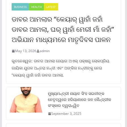
BUSINESS
HEALTH
LATEST
ଡାବର ଆମଲାର “କେୟାର୍ ୱାହାଁ ଜହାଁ
ଡାବର ଆମଲା, ଘର୍ ୱାହାଁ ମେରୀ ମାଁ ଜହାଁ”
ଅଭିଯାନ ମାଧ୍ୟମରେ ମାତୃଦିବସ ପାଳନ
May 13, 2026
admin
ଭୁବନେଶ୍ୱର: ଡାବର ଆମଲା ହେୟାର ଅଏଲ୍ ପକ୍ଷରୁ ଲୋକପ୍ରିୟ
ଗାୟିକା ଯୁଗଳ ଅନ୍ତରା ନନ୍ଦୀ ଏବଂ ଅଙ୍କିତା ନନ୍ଦୀଙ୍କୁ ନେଇ
“କେୟାର୍ ୱାହାଁ ଜହାଁ ଡାବର ଆମଲା,
ମୁଖ୍ୟମନ୍ତ୍ରୀ ନାୟାବ ସିଂହ ସଇନୀଙ୍କ
ନେତୃତ୍ୱରେ ହରିୟାଣାରେ ଜନ କୈନ୍ଦ୍ରୀକ
ସଂସ୍କାର ତ୍ୱରାନ୍ୱିତ
September 3, 2025