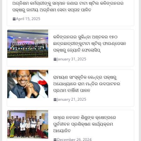
ଅଗ୍ନିଶମ କର୍ମଚାରୀଙ୍କୁ ସମ୍ମାନ ଜଣାଇ ଟାଟା ଷ୍ଟିଲ କଳିଙ୍ଗନଗର
ପକ୍ଷରୁ ଜାତୀୟ ଅଗ୍ନିଶମ ସେବା ସପ୍ତାହ ପାଳିତ
April 15, 2025
କଳିଙ୍ଗନଗର ସୁକିନ୍ଦା ଅଞ୍ଚଳର ୧୫୦
ଛାତ୍ରଛାତ୍ରୀଙ୍କୁଟାଟା ଷ୍ଟିଲ୍ ଫାଉଣ୍ଡେସନ
ପକ୍ଷରୁ ଜ୍ୟୋତି ଫେଲୋସିପ୍‌
January 31, 2025
ରାମାୟଣ ସାଂସ୍କୃତିକ କେନ୍ଦ୍ର ପକ୍ଷରୁ
ଅଯୋଧ୍ୟାରେ ରାମ ମନ୍ଦିର ଉଦଘାଟନର
ପ୍ରଥମ ବାର୍ଷିକୀ ପାଳନ
January 21, 2025
ସମ୍‌ରେ ନବଜାତ ଶିଶୁଙ୍କ କ୍ଷେତ୍ରରେ
ପୁର୍ନଜୀବନ ପ୍ରଶିକ୍ଷଣ କାର୍ଯ୍ୟକ୍ରମ
ଆୟୋଜିତ
December 26, 2024