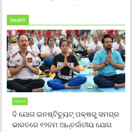
Health
HEALTH
ଦି ଯୋଗ ଇନଷ୍ଟିଚ୍ୟୁଟ୍ ପକ୍ଷରୁ ସମଗ୍ର
ଭାରତରେ ୧୨ତମ ଆନ୍ତର୍ଜାତୀୟ ଯୋଗ