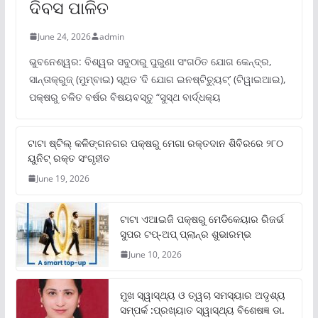
ଦିବସ ପାଳିତ
June 24, 2026
admin
ଭୁବନେଶ୍ୱର: ବିଶ୍ୱର ସବୁଠାରୁ ପୁରୁଣା ସଂଗଠିତ ଯୋଗ କେନ୍ଦ୍ର,
ସାନ୍ତାକ୍ରୁଜ୍ (ମୁମ୍ବାଇ) ସ୍ଥିତ ‘ଦି ଯୋଗ ଇନଷ୍ଟିଚ୍ୟୁଟ୍‌’ (ଟିୱାଇଆଇ),
ପକ୍ଷରୁ ଚଳିତ ବର୍ଷର ବିଷୟବସ୍ତୁ “ସୁସ୍ଥ ବାର୍ଦ୍ଧକ୍ୟ
ଟାଟା ଷ୍ଟିଲ୍‌ କଳିଙ୍ଗନଗର ପକ୍ଷରୁ ମେଗା ରକ୍ତଦାନ ଶିବିରରେ ୨୮୦
ୟୁନିଟ୍‌ ରକ୍ତ ସଂଗୃହୀତ
June 19, 2026
ଟାଟା ଏଆଇଜି ପକ୍ଷରୁ ମେଡିକେୟାର ରିଜର୍ଭ
ସୁପର ଟପ୍‌-ଅପ୍ ପ୍ଲାନ୍‌ର ଶୁଭାରମ୍ଭ
June 10, 2026
ମୁଖ ସ୍ୱାସ୍ଥ୍ୟ ଓ ତ୍ୱଚା ସମସ୍ୟାର ଅଦୃଶ୍ୟ
ସମ୍ପର୍କ :ପ୍ରଖ୍ୟାତ ସ୍ୱାସ୍ଥ୍ୟ ବିଶେଷଜ୍ଞ ଡା.