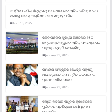
ଅଗ୍ନିଶମ କର୍ମଚାରୀଙ୍କୁ ସମ୍ମାନ ଜଣାଇ ଟାଟା ଷ୍ଟିଲ କଳିଙ୍ଗନଗର
ପକ୍ଷରୁ ଜାତୀୟ ଅଗ୍ନିଶମ ସେବା ସପ୍ତାହ ପାଳିତ
April 15, 2025
କଳିଙ୍ଗନଗର ସୁକିନ୍ଦା ଅଞ୍ଚଳର ୧୫୦
ଛାତ୍ରଛାତ୍ରୀଙ୍କୁଟାଟା ଷ୍ଟିଲ୍ ଫାଉଣ୍ଡେସନ
ପକ୍ଷରୁ ଜ୍ୟୋତି ଫେଲୋସିପ୍‌
January 31, 2025
ରାମାୟଣ ସାଂସ୍କୃତିକ କେନ୍ଦ୍ର ପକ୍ଷରୁ
ଅଯୋଧ୍ୟାରେ ରାମ ମନ୍ଦିର ଉଦଘାଟନର
ପ୍ରଥମ ବାର୍ଷିକୀ ପାଳନ
January 21, 2025
ସମ୍‌ରେ ନବଜାତ ଶିଶୁଙ୍କ କ୍ଷେତ୍ରରେ
ପୁର୍ନଜୀବନ ପ୍ରଶିକ୍ଷଣ କାର୍ଯ୍ୟକ୍ରମ
ଆୟୋଜିତ