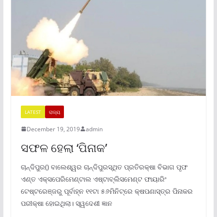
LATEST
ରାଜ୍ୟ
December 19, 2019
admin
ସଫଳ ହେଲା ‘ପିନାକ’
ଚାନ୍ଦିପୁର() ବାଲେଶ୍ୱର ଚାନ୍ଦିପୁରସ୍ଥିତ ପ୍ରତିରକ୍ଷା ବିଭାଗ ପୃଫ
ଏଣ୍ତ ଏକ୍ସପେରିମେଣ୍ଟାଲ ଏଷ୍ଟାବ୍ଲିସମେଣ୍ଟ ଫାୟାରିଂ
ଟେଷ୍ଟରେଞ୍ଜରୁ ପୂର୍ବାହ୍ନ ୧୧ଟା ୫୬ମିନିଟ୍ରେ କ୍ଷପଣାସ୍ତ୍ର ପିନାକର
ପରୀକ୍ଷା ହୋଇଥିଲା। ସ୍ୱଦେଶୀ ଜ୍ଞାନ