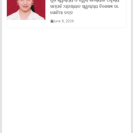
ସମ୍ପର୍କ :ପ୍ରଖ୍ୟାତ ସ୍ୱାସ୍ଥ୍ୟ ବିଶେଷଜ୍ଞ ଡା.
ସୋନିଆ ଦତ୍ତ
June 8, 2026