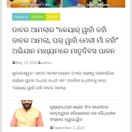
BUSINESS
HEALTH
LATEST
ଡାବର ଆମଲାର “କେୟାର୍ ୱାହାଁ ଜହାଁ
ଡାବର ଆମଲା, ଘର୍ ୱାହାଁ ମେରୀ ମାଁ ଜହାଁ”
ଅଭିଯାନ ମାଧ୍ୟମରେ ମାତୃଦିବସ ପାଳନ
May 13, 2026
admin
ଭୁବନେଶ୍ୱର: ଡାବର ଆମଲା ହେୟାର ଅଏଲ୍ ପକ୍ଷରୁ ଲୋକପ୍ରିୟ
ଗାୟିକା ଯୁଗଳ ଅନ୍ତରା ନନ୍ଦୀ ଏବଂ ଅଙ୍କିତା ନନ୍ଦୀଙ୍କୁ ନେଇ
“କେୟାର୍ ୱାହାଁ ଜହାଁ ଡାବର ଆମଲା,
ମୁଖ୍ୟମନ୍ତ୍ରୀ ନାୟାବ ସିଂହ ସଇନୀଙ୍କ
ନେତୃତ୍ୱରେ ହରିୟାଣାରେ ଜନ କୈନ୍ଦ୍ରୀକ
ସଂସ୍କାର ତ୍ୱରାନ୍ୱିତ
September 3, 2025