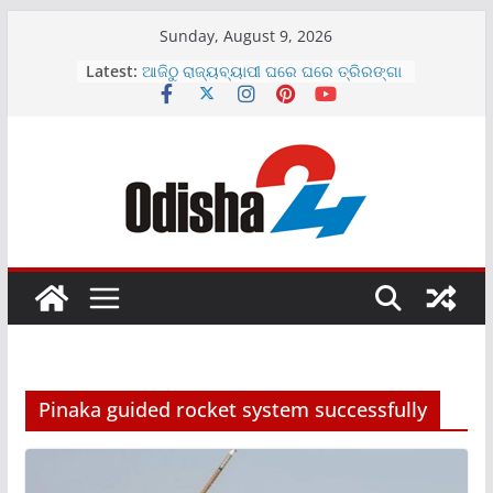
Skip
Sunday, August 9, 2026
to
Latest:
ଆଜିଠୁ ରାଜ୍ୟବ୍ୟାପୀ ଘରେ ଘରେ ତ୍ରିରଙ୍ଗା
content
ଅଭିଯାନ
ମେଡିକାଲ ବେଡ଼ରୁମରେ ଗୀତ ଗାଇଲେ ସୋନୁ,
ଭାଇରାଲ ହେଲା ଭିଡିଓ
SBIରେ ୧୫୩୮ କ୍ଲର୍କ ପଦବୀ ପାଇଁ ବିଜ୍ଞପ୍ତି
ଜାରି
ଖୋଲିଲା ହୀରାକୁଦର ଆଉ ୪ ଗେଟ୍
ମାଗଣା ରହିବ UPI ପେମେଣ୍ଟ
Pinaka guided rocket system successfully