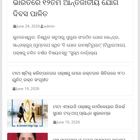
ଭାରତରେ ୧୨ତମ ଆନ୍ତର୍ଜାତୀୟ ଯୋଗ
ଦିବସ ପାଳିତ
June 24, 2026
admin
ଭୁବନେଶ୍ୱର: ବିଶ୍ୱର ସବୁଠାରୁ ପୁରୁଣା ସଂଗଠିତ ଯୋଗ କେନ୍ଦ୍ର,
ସାନ୍ତାକ୍ରୁଜ୍ (ମୁମ୍ବାଇ) ସ୍ଥିତ ‘ଦି ଯୋଗ ଇନଷ୍ଟିଚ୍ୟୁଟ୍‌’ (ଟିୱାଇଆଇ),
ପକ୍ଷରୁ ଚଳିତ ବର୍ଷର ବିଷୟବସ୍ତୁ “ସୁସ୍ଥ ବାର୍ଦ୍ଧକ୍ୟ
ଟାଟା ଷ୍ଟିଲ୍‌ କଳିଙ୍ଗନଗର ପକ୍ଷରୁ ମେଗା ରକ୍ତଦାନ ଶିବିରରେ ୨୮୦
ୟୁନିଟ୍‌ ରକ୍ତ ସଂଗୃହୀତ
June 19, 2026
ଟାଟା ଏଆଇଜି ପକ୍ଷରୁ ମେଡିକେୟାର ରିଜର୍ଭ
ସୁପର ଟପ୍‌-ଅପ୍ ପ୍ଲାନ୍‌ର ଶୁଭାରମ୍ଭ
June 10, 2026
ମୁଖ ସ୍ୱାସ୍ଥ୍ୟ ଓ ତ୍ୱଚା ସମସ୍ୟାର ଅଦୃଶ୍ୟ