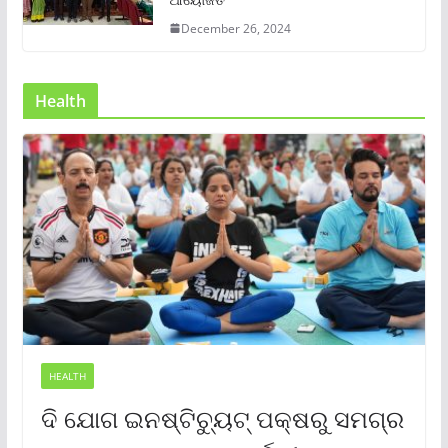
December 26, 2024
Health
HEALTH
ଦି ଯୋଗ ଇନଷ୍ଟିଚ୍ୟୁଟ୍ ପକ୍ଷରୁ ସମଗ୍ର