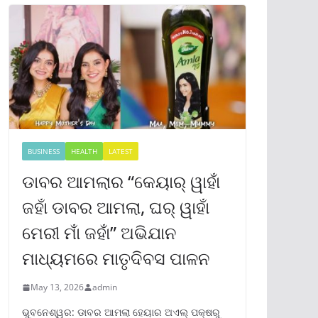
BUSINESS
HEALTH
LATEST
ଡାବର ଆମଲାର “କେୟାର୍ ୱାହାଁ
ଜହାଁ ଡାବର ଆମଲା, ଘର୍ ୱାହାଁ
ମେରୀ ମାଁ ଜହାଁ” ଅଭିଯାନ
ମାଧ୍ୟମରେ ମାତୃଦିବସ ପାଳନ
May 13, 2026
admin
ଭୁବନେଶ୍ୱର: ଡାବର ଆମଲା ହେୟାର ଅଏଲ୍ ପକ୍ଷରୁ