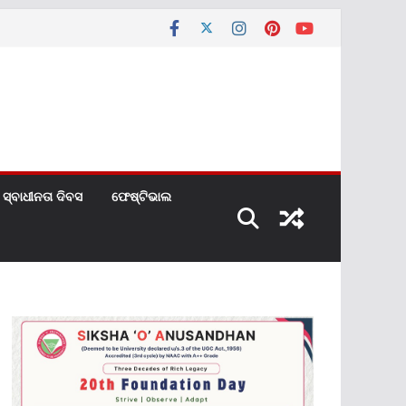
ସ୍ବାଧୀନତା ଦିବସ
ଫେଷ୍ଟିଭାଲ