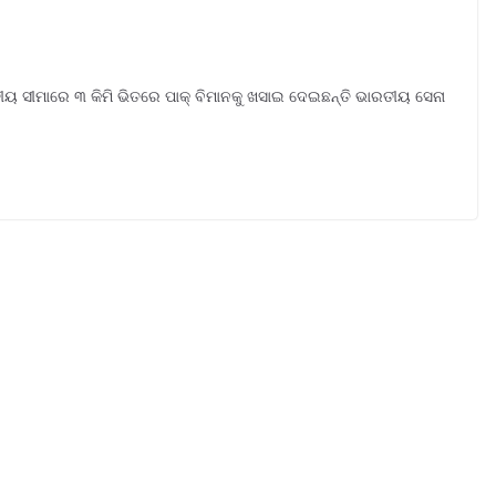
ୟ ସୀମାରେ ୩ କିମି ଭିତରେ ପାକ୍ ବିମାନକୁ ଖସାଇ ଦେଇଛନ୍ତି ଭାରତୀୟ ସେନା