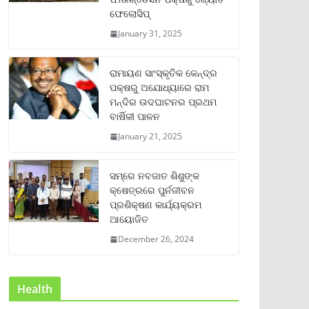
ଫେଲୋସିପ୍‌
January 31, 2025
ରାମାୟଣ ସାଂସ୍କୃତିକ କେନ୍ଦ୍ର
ପକ୍ଷରୁ ଅଯୋଧ୍ୟାରେ ରାମ
ମନ୍ଦିର ଉଦଘାଟନର ପ୍ରଥମ
ବାର୍ଷିକୀ ପାଳନ
January 21, 2025
ସମ୍‌ରେ ନବଜାତ ଶିଶୁଙ୍କ
କ୍ଷେତ୍ରରେ ପୁର୍ନଜୀବନ
ପ୍ରଶିକ୍ଷଣ କାର୍ଯ୍ୟକ୍ରମ
ଆୟୋଜିତ
December 26, 2024
Health