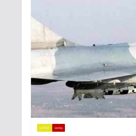
LATEST
ଜାତୀୟ