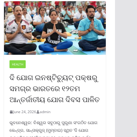
HEALTH
ଦି ଯୋଗ ଇନଷ୍ଟିଚ୍ୟୁଟ୍ ପକ୍ଷରୁ
ସମଗ୍ର ଭାରତରେ ୧୨ତମ
ଆନ୍ତର୍ଜାତୀୟ ଯୋଗ ଦିବସ ପାଳିତ
June 24, 2026
admin
ଭୁବନେଶ୍ୱର: ବିଶ୍ୱର ସବୁଠାରୁ ପୁରୁଣା ସଂଗଠିତ ଯୋଗ
କେନ୍ଦ୍ର, ସାନ୍ତାକ୍ରୁଜ୍ (ମୁମ୍ବାଇ) ସ୍ଥିତ ‘ଦି ଯୋଗ