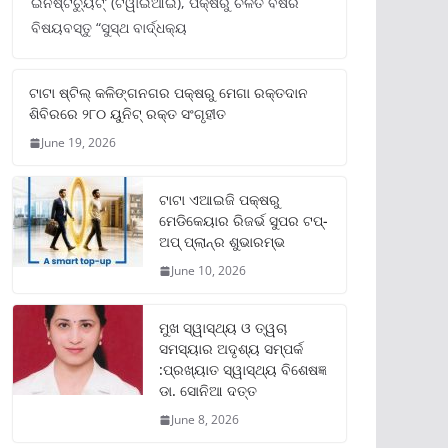
ଇନଷ୍ଟିଚ୍ୟୁଟ୍‌’ (ଟିୱାଇଆଇ), ପକ୍ଷରୁ ଚଳିତ ବର୍ଷର
ବିଷୟବସ୍ତୁ “ସୁସ୍ଥ ବାର୍ଦ୍ଧକ୍ୟ
ଟାଟା ଷ୍ଟିଲ୍‌ କଳିଙ୍ଗନଗର ପକ୍ଷରୁ ମେଗା ରକ୍ତଦାନ
ଶିବିରରେ ୨୮୦ ୟୁନିଟ୍‌ ରକ୍ତ ସଂଗୃହୀତ
June 19, 2026
ଟାଟା ଏଆଇଜି ପକ୍ଷରୁ
ମେଡିକେୟାର ରିଜର୍ଭ ସୁପର ଟପ୍‌-
ଅପ୍ ପ୍ଲାନ୍‌ର ଶୁଭାରମ୍ଭ
June 10, 2026
ମୁଖ ସ୍ୱାସ୍ଥ୍ୟ ଓ ତ୍ୱଚା
ସମସ୍ୟାର ଅଦୃଶ୍ୟ ସମ୍ପର୍କ
:ପ୍ରଖ୍ୟାତ ସ୍ୱାସ୍ଥ୍ୟ ବିଶେଷଜ୍ଞ
ଡା. ସୋନିଆ ଦତ୍ତ
June 8, 2026