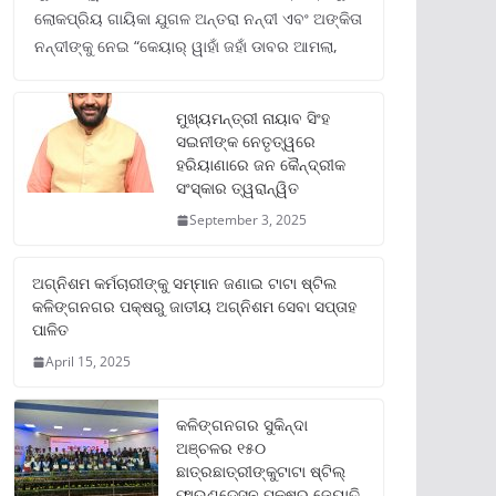
ଲୋକପ୍ରିୟ ଗାୟିକା ଯୁଗଳ ଅନ୍ତରା ନନ୍ଦୀ ଏବଂ ଅଙ୍କିତା
ନନ୍ଦୀଙ୍କୁ ନେଇ “କେୟାର୍ ୱାହାଁ ଜହାଁ ଡାବର ଆମଲା,
ମୁଖ୍ୟମନ୍ତ୍ରୀ ନାୟାବ ସିଂହ
ସଇନୀଙ୍କ ନେତୃତ୍ୱରେ
ହରିୟାଣାରେ ଜନ କୈନ୍ଦ୍ରୀକ
ସଂସ୍କାର ତ୍ୱରାନ୍ୱିତ
September 3, 2025
ଅଗ୍ନିଶମ କର୍ମଚାରୀଙ୍କୁ ସମ୍ମାନ ଜଣାଇ ଟାଟା ଷ୍ଟିଲ
କଳିଙ୍ଗନଗର ପକ୍ଷରୁ ଜାତୀୟ ଅଗ୍ନିଶମ ସେବା ସପ୍ତାହ
ପାଳିତ
April 15, 2025
କଳିଙ୍ଗନଗର ସୁକିନ୍ଦା
ଅଞ୍ଚଳର ୧୫୦
ଛାତ୍ରଛାତ୍ରୀଙ୍କୁଟାଟା ଷ୍ଟିଲ୍
ଫାଉଣ୍ଡେସନ ପକ୍ଷରୁ ଜ୍ୟୋତି