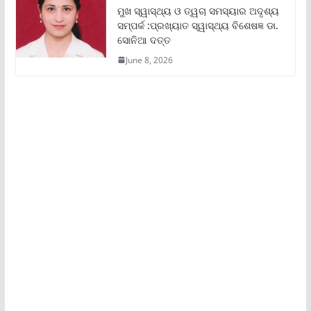
ମୁଖ ସ୍ୱାସ୍ଥ୍ୟ ଓ ତ୍ୱଚା ସମସ୍ୟାର ଅଦୃଶ୍ୟ
ସମ୍ପର୍କ :ପ୍ରଖ୍ୟାତ ସ୍ୱାସ୍ଥ୍ୟ ବିଶେଷଜ୍ଞ ଡା.
ସୋନିଆ ଦତ୍ତ
June 8, 2026