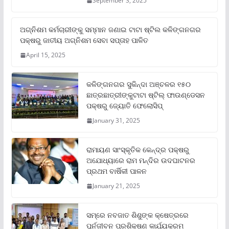
September 3, 2025
ଅଗ୍ନିଶମ କର୍ମଚାରୀଙ୍କୁ ସମ୍ମାନ ଜଣାଇ ଟାଟା ଷ୍ଟିଲ କଳିଙ୍ଗନଗର
ପକ୍ଷରୁ ଜାତୀୟ ଅଗ୍ନିଶମ ସେବା ସପ୍ତାହ ପାଳିତ
April 15, 2025
କଳିଙ୍ଗନଗର ସୁକିନ୍ଦା ଅଞ୍ଚଳର ୧୫୦
ଛାତ୍ରଛାତ୍ରୀଙ୍କୁଟାଟା ଷ୍ଟିଲ୍ ଫାଉଣ୍ଡେସନ
ପକ୍ଷରୁ ଜ୍ୟୋତି ଫେଲୋସିପ୍‌
January 31, 2025
ରାମାୟଣ ସାଂସ୍କୃତିକ କେନ୍ଦ୍ର ପକ୍ଷରୁ
ଅଯୋଧ୍ୟାରେ ରାମ ମନ୍ଦିର ଉଦଘାଟନର
ପ୍ରଥମ ବାର୍ଷିକୀ ପାଳନ
January 21, 2025
ସମ୍‌ରେ ନବଜାତ ଶିଶୁଙ୍କ କ୍ଷେତ୍ରରେ
ପୁର୍ନଜୀବନ ପ୍ରଶିକ୍ଷଣ କାର୍ଯ୍ୟକ୍ରମ