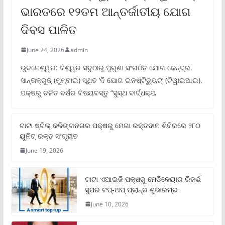
ଭାରତରେ ୧୨ତମ ଆନ୍ତର୍ଜାତୀୟ ଯୋଗ
ଦିବସ ପାଳିତ
June 24, 2026
admin
ଭୁବନେଶ୍ୱର: ବିଶ୍ୱର ସବୁଠାରୁ ପୁରୁଣା ସଂଗଠିତ ଯୋଗ କେନ୍ଦ୍ର,
ସାନ୍ତାକ୍ରୁଜ୍ (ମୁମ୍ବାଇ) ସ୍ଥିତ ‘ଦି ଯୋଗ ଇନଷ୍ଟିଚ୍ୟୁଟ୍‌’ (ଟିୱାଇଆଇ),
ପକ୍ଷରୁ ଚଳିତ ବର୍ଷର ବିଷୟବସ୍ତୁ “ସୁସ୍ଥ ବାର୍ଦ୍ଧକ୍ୟ
ଟାଟା ଷ୍ଟିଲ୍‌ କଳିଙ୍ଗନଗର ପକ୍ଷରୁ ମେଗା ରକ୍ତଦାନ ଶିବିରରେ ୨୮୦
ୟୁନିଟ୍‌ ରକ୍ତ ସଂଗୃହୀତ
June 19, 2026
ଟାଟା ଏଆଇଜି ପକ୍ଷରୁ ମେଡିକେୟାର ରିଜର୍ଭ
ସୁପର ଟପ୍‌-ଅପ୍ ପ୍ଲାନ୍‌ର ଶୁଭାରମ୍ଭ
June 10, 2026