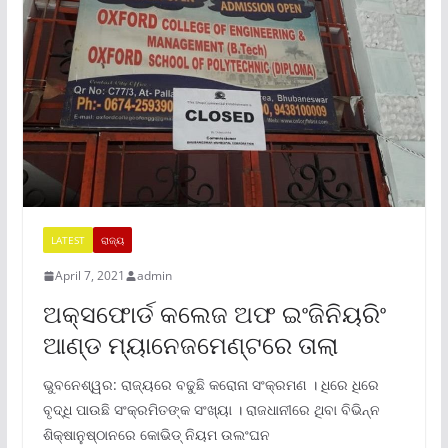
LATEST
ରାଜ୍ୟ
April 7, 2021
admin
ଅକ୍ସଫୋର୍ଡ କଲେଜ ଅଫ ଇଂଜିନିୟରିଂ
ଆଣ୍ଡ ମ୍ୟାନେଜମେଣ୍ଟରେ ତାଲା
ଭୁବନେଶ୍ୱର: ରାଜ୍ୟରେ ବଢୁଛି କରୋନା ସଂକ୍ରମଣ । ଧିରେ ଧିରେ
ବୃଦ୍ଧି ପାଉଛି ସଂକ୍ରମିତଙ୍କ ସଂଖ୍ୟା । ରାଜଧାନୀରେ ଥିବା ବିଭିନ୍ନ
ଶିକ୍ଷାନୁଷ୍ଠାନରେ କୋଭିଡ୍ ନିୟମ ଉଲଂଘନ