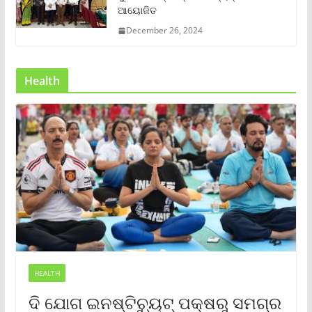
ଆୟୋଜିତ
December 26, 2024
Health
HEALTH
ଦି ଯୋଗ ଇନଷ୍ଟିଚ୍ୟୁଟ୍ ପକ୍ଷରୁ ସମଗ୍ର