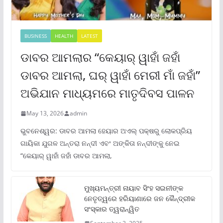
BUSINESS
HEALTH
LATEST
ଡାବର ଆମଲାର “କେୟାର୍ ୱାହାଁ ଜହାଁ
ଡାବର ଆମଲା, ଘର୍ ୱାହାଁ ମେରୀ ମାଁ ଜହାଁ”
ଅଭିଯାନ ମାଧ୍ୟମରେ ମାତୃଦିବସ ପାଳନ
May 13, 2026
admin
ଭୁବନେଶ୍ୱର: ଡାବର ଆମଲା ହେୟାର ଅଏଲ୍ ପକ୍ଷରୁ ଲୋକପ୍ରିୟ
ଗାୟିକା ଯୁଗଳ ଅନ୍ତରା ନନ୍ଦୀ ଏବଂ ଅଙ୍କିତା ନନ୍ଦୀଙ୍କୁ ନେଇ
“କେୟାର୍ ୱାହାଁ ଜହାଁ ଡାବର ଆମଲା,
ମୁଖ୍ୟମନ୍ତ୍ରୀ ନାୟାବ ସିଂହ ସଇନୀଙ୍କ
ନେତୃତ୍ୱରେ ହରିୟାଣାରେ ଜନ କୈନ୍ଦ୍ରୀକ
ସଂସ୍କାର ତ୍ୱରାନ୍ୱିତ