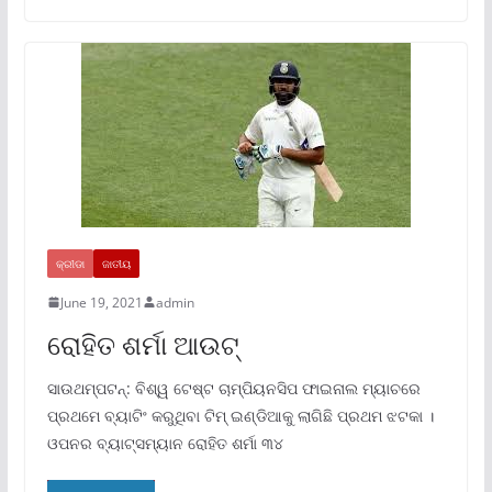
କ୍ରୀଡା
ଜାତୀୟ
June 19, 2021
admin
ରୋହିତ ଶର୍ମା ଆଉଟ୍‌
ସାଉଥମ୍ପଟନ୍‌: ବିଶ୍ୱ ଟେଷ୍ଟ ଚାମ୍ପିୟନସିପ ଫାଇନାଲ ମ୍ୟାଚରେ
ପ୍ରଥମେ ବ୍ୟାଟିଂ କରୁଥିବା ଟିମ୍ ଇଣ୍ଡିଆକୁ ଲାଗିଛି ପ୍ରଥମ ଝଟକା ।
ଓପନର ବ୍ୟାଟ୍ସମ୍ୟାନ ରୋହିତ ଶର୍ମା ୩୪