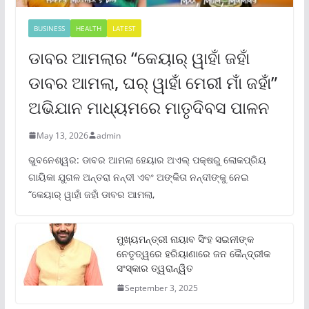
BUSINESS
HEALTH
LATEST
ଡାବର ଆମଲାର “କେୟାର୍ ୱାହାଁ ଜହାଁ
ଡାବର ଆମଲା, ଘର୍ ୱାହାଁ ମେରୀ ମାଁ ଜହାଁ”
ଅଭିଯାନ ମାଧ୍ୟମରେ ମାତୃଦିବସ ପାଳନ
May 13, 2026
admin
ଭୁବନେଶ୍ୱର: ଡାବର ଆମଲା ହେୟାର ଅଏଲ୍ ପକ୍ଷରୁ ଲୋକପ୍ରିୟ
ଗାୟିକା ଯୁଗଳ ଅନ୍ତରା ନନ୍ଦୀ ଏବଂ ଅଙ୍କିତା ନନ୍ଦୀଙ୍କୁ ନେଇ
“କେୟାର୍ ୱାହାଁ ଜହାଁ ଡାବର ଆମଲା,
ମୁଖ୍ୟମନ୍ତ୍ରୀ ନାୟାବ ସିଂହ ସଇନୀଙ୍କ
ନେତୃତ୍ୱରେ ହରିୟାଣାରେ ଜନ କୈନ୍ଦ୍ରୀକ
ସଂସ୍କାର ତ୍ୱରାନ୍ୱିତ
September 3, 2025