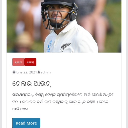
କ୍ରୀଡା
ଜାତୀୟ
June 22, 2021
admin
ଟେଲର ଆଉଟ୍‌
ସାଉଥମ୍ପଟନ୍‌: ବିଶ୍ୱ ଟେଷ୍ଟ ଚାମ୍ପିୟନସିପରେ ଆଜି ହେଉଛି ଅନ୍ତିମ
ଦିନ । ଲଗାତାର ବର୍ଷା ଜାରି ରହିଥିବାରୁ ଖେଳ ବନ୍ଦ ରହିଛି । ତେବେ
ଆଜି ଖେଳ
Read More