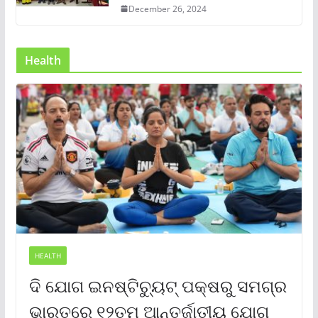
December 26, 2024
Health
HEALTH
ଦି ଯୋଗ ଇନଷ୍ଟିଚ୍ୟୁଟ୍ ପକ୍ଷରୁ ସମଗ୍ର
ଭାରତରେ ୧୨ତମ ଆନ୍ତର୍ଜାତୀୟ ଯୋଗ