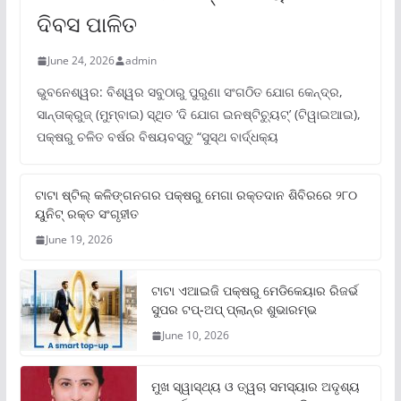
ଦିବସ ପାଳିତ
June 24, 2026
admin
ଭୁବନେଶ୍ୱର: ବିଶ୍ୱର ସବୁଠାରୁ ପୁରୁଣା ସଂଗଠିତ ଯୋଗ କେନ୍ଦ୍ର,
ସାନ୍ତାକ୍ରୁଜ୍ (ମୁମ୍ବାଇ) ସ୍ଥିତ ‘ଦି ଯୋଗ ଇନଷ୍ଟିଚ୍ୟୁଟ୍‌’ (ଟିୱାଇଆଇ),
ପକ୍ଷରୁ ଚଳିତ ବର୍ଷର ବିଷୟବସ୍ତୁ “ସୁସ୍ଥ ବାର୍ଦ୍ଧକ୍ୟ
ଟାଟା ଷ୍ଟିଲ୍‌ କଳିଙ୍ଗନଗର ପକ୍ଷରୁ ମେଗା ରକ୍ତଦାନ ଶିବିରରେ ୨୮୦
ୟୁନିଟ୍‌ ରକ୍ତ ସଂଗୃହୀତ
June 19, 2026
ଟାଟା ଏଆଇଜି ପକ୍ଷରୁ ମେଡିକେୟାର ରିଜର୍ଭ
ସୁପର ଟପ୍‌-ଅପ୍ ପ୍ଲାନ୍‌ର ଶୁଭାରମ୍ଭ
June 10, 2026
ମୁଖ ସ୍ୱାସ୍ଥ୍ୟ ଓ ତ୍ୱଚା ସମସ୍ୟାର ଅଦୃଶ୍ୟ