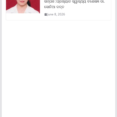
ସମ୍ପର୍କ :ପ୍ରଖ୍ୟାତ ସ୍ୱାସ୍ଥ୍ୟ ବିଶେଷଜ୍ଞ ଡା.
ସୋନିଆ ଦତ୍ତ
June 8, 2026