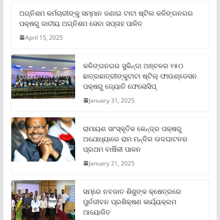
ଅଗ୍ନିଶମ କର୍ମଚାରୀଙ୍କୁ ସମ୍ମାନ ଜଣାଇ ଟାଟା ଷ୍ଟିଲ କଳିଙ୍ଗନଗର
ପକ୍ଷରୁ ଜାତୀୟ ଅଗ୍ନିଶମ ସେବା ସପ୍ତାହ ପାଳିତ
April 15, 2025
କଳିଙ୍ଗନଗର ସୁକିନ୍ଦା ଅଞ୍ଚଳର ୧୫୦
ଛାତ୍ରଛାତ୍ରୀଙ୍କୁଟାଟା ଷ୍ଟିଲ୍ ଫାଉଣ୍ଡେସନ
ପକ୍ଷରୁ ଜ୍ୟୋତି ଫେଲୋସିପ୍‌
January 31, 2025
ରାମାୟଣ ସାଂସ୍କୃତିକ କେନ୍ଦ୍ର ପକ୍ଷରୁ
ଅଯୋଧ୍ୟାରେ ରାମ ମନ୍ଦିର ଉଦଘାଟନର
ପ୍ରଥମ ବାର୍ଷିକୀ ପାଳନ
January 21, 2025
ସମ୍‌ରେ ନବଜାତ ଶିଶୁଙ୍କ କ୍ଷେତ୍ରରେ
ପୁର୍ନଜୀବନ ପ୍ରଶିକ୍ଷଣ କାର୍ଯ୍ୟକ୍ରମ
ଆୟୋଜିତ