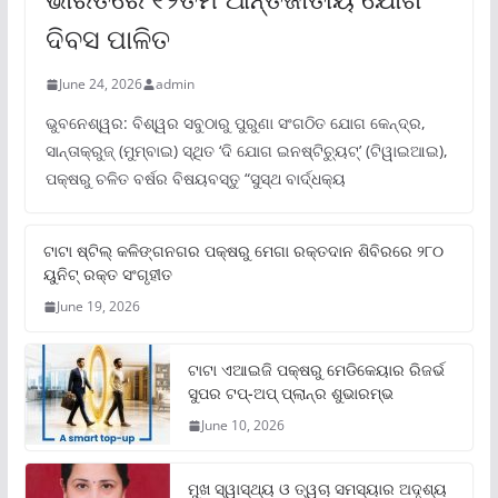
ଦିବସ ପାଳିତ
June 24, 2026
admin
ଭୁବନେଶ୍ୱର: ବିଶ୍ୱର ସବୁଠାରୁ ପୁରୁଣା ସଂଗଠିତ ଯୋଗ କେନ୍ଦ୍ର,
ସାନ୍ତାକ୍ରୁଜ୍ (ମୁମ୍ବାଇ) ସ୍ଥିତ ‘ଦି ଯୋଗ ଇନଷ୍ଟିଚ୍ୟୁଟ୍‌’ (ଟିୱାଇଆଇ),
ପକ୍ଷରୁ ଚଳିତ ବର୍ଷର ବିଷୟବସ୍ତୁ “ସୁସ୍ଥ ବାର୍ଦ୍ଧକ୍ୟ
ଟାଟା ଷ୍ଟିଲ୍‌ କଳିଙ୍ଗନଗର ପକ୍ଷରୁ ମେଗା ରକ୍ତଦାନ ଶିବିରରେ ୨୮୦
ୟୁନିଟ୍‌ ରକ୍ତ ସଂଗୃହୀତ
June 19, 2026
ଟାଟା ଏଆଇଜି ପକ୍ଷରୁ ମେଡିକେୟାର ରିଜର୍ଭ
ସୁପର ଟପ୍‌-ଅପ୍ ପ୍ଲାନ୍‌ର ଶୁଭାରମ୍ଭ
June 10, 2026
ମୁଖ ସ୍ୱାସ୍ଥ୍ୟ ଓ ତ୍ୱଚା ସମସ୍ୟାର ଅଦୃଶ୍ୟ