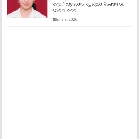
ସମ୍ପର୍କ :ପ୍ରଖ୍ୟାତ ସ୍ୱାସ୍ଥ୍ୟ ବିଶେଷଜ୍ଞ ଡା.
ସୋନିଆ ଦତ୍ତ
June 8, 2026