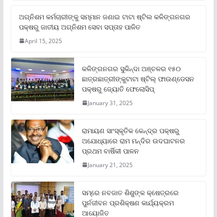
ଅଗ୍ନିଶମ କର୍ମଚାରୀଙ୍କୁ ସମ୍ମାନ ଜଣାଇ ଟାଟା ଷ୍ଟିଲ କଳିଙ୍ଗନଗର
ପକ୍ଷରୁ ଜାତୀୟ ଅଗ୍ନିଶମ ସେବା ସପ୍ତାହ ପାଳିତ
April 15, 2025
କଳିଙ୍ଗନଗର ସୁକିନ୍ଦା ଅଞ୍ଚଳର ୧୫୦
ଛାତ୍ରଛାତ୍ରୀଙ୍କୁଟାଟା ଷ୍ଟିଲ୍ ଫାଉଣ୍ଡେସନ
ପକ୍ଷରୁ ଜ୍ୟୋତି ଫେଲୋସିପ୍‌
January 31, 2025
ରାମାୟଣ ସାଂସ୍କୃତିକ କେନ୍ଦ୍ର ପକ୍ଷରୁ
ଅଯୋଧ୍ୟାରେ ରାମ ମନ୍ଦିର ଉଦଘାଟନର
ପ୍ରଥମ ବାର୍ଷିକୀ ପାଳନ
January 21, 2025
ସମ୍‌ରେ ନବଜାତ ଶିଶୁଙ୍କ କ୍ଷେତ୍ରରେ
ପୁର୍ନଜୀବନ ପ୍ରଶିକ୍ଷଣ କାର୍ଯ୍ୟକ୍ରମ
ଆୟୋଜିତ