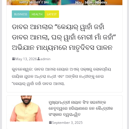
BUSINESS
HEALTH
LATEST
ଡାବର ଆମଲାର “କେୟାର୍ ୱାହାଁ ଜହାଁ
ଡାବର ଆମଲା, ଘର୍ ୱାହାଁ ମେରୀ ମାଁ ଜହାଁ”
ଅଭିଯାନ ମାଧ୍ୟମରେ ମାତୃଦିବସ ପାଳନ
May 13, 2026
admin
ଭୁବନେଶ୍ୱର: ଡାବର ଆମଲା ହେୟାର ଅଏଲ୍ ପକ୍ଷରୁ ଲୋକପ୍ରିୟ
ଗାୟିକା ଯୁଗଳ ଅନ୍ତରା ନନ୍ଦୀ ଏବଂ ଅଙ୍କିତା ନନ୍ଦୀଙ୍କୁ ନେଇ
“କେୟାର୍ ୱାହାଁ ଜହାଁ ଡାବର ଆମଲା,
ମୁଖ୍ୟମନ୍ତ୍ରୀ ନାୟାବ ସିଂହ ସଇନୀଙ୍କ
ନେତୃତ୍ୱରେ ହରିୟାଣାରେ ଜନ କୈନ୍ଦ୍ରୀକ
ସଂସ୍କାର ତ୍ୱରାନ୍ୱିତ
September 3, 2025