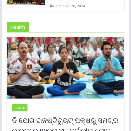
December 26, 2024
Health
HEALTH
ଦି ଯୋଗ ଇନଷ୍ଟିଚ୍ୟୁଟ୍ ପକ୍ଷରୁ ସମଗ୍ର
ଭାରତରେ ୧୨ତମ ଆନ୍ତର୍ଜାତୀୟ ଯୋଗ