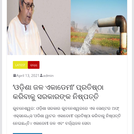
LATEST
ରାଜ୍ୟ
April 13, 2021
admin
‘ଓଡ଼ିଶା ଜଳ ଏକାଡେମୀ’ ପ୍ରତିଷ୍ଠା
କରିବାକୁ ସରକାରଙ୍କ ନିଷ୍ପତ୍ତି
ଭୁବନେଶ୍ୱର: ଓଡ଼ିଶା ସରକାର ଭୁବନେଶ୍ୱରରେ ଏକ ସେଣ୍ଟର ଅଫ୍
ଏକ୍ସଲେନ୍ସ ‘ଓଡିଶା ୱାଟର ଏକାଡେମୀ’ ପ୍ରତିଷ୍ଠା କରିବାକୁ ନିଷ୍ପତ୍ତି
ନେଇଛନ୍ତି। ଏକାଡେମୀ ଜଳ ଏବଂ ବର୍ଜ୍ୟଜଳ ସେବା