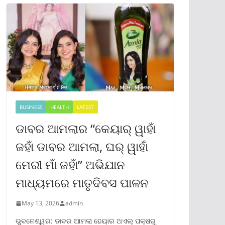
BUSINESS
HEALTH
LATEST
ଡାବର ଆମଲାର “କେୟାର୍ ୱାହାଁ
ଜହାଁ ଡାବର ଆମଲା, ଘର୍ ୱାହାଁ
ମେରୀ ମାଁ ଜହାଁ” ଅଭିଯାନ
ମାଧ୍ୟମରେ ମାତୃଦିବସ ପାଳନ
May 13, 2026
admin
ଭୁବନେଶ୍ୱର: ଡାବର ଆମଲା ହେୟାର ଅଏଲ୍ ପକ୍ଷରୁ