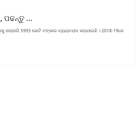
, ପଢନ୍ତୁ …
ାକୁ ହାରାହାରି 5993 କୋଟି ଟଙ୍କାର ବ୍ୟୟବରାଦ କରାଯାଇଛି । 2018-19ରେ