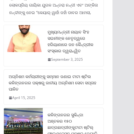
ଲୋକପ୍ରିୟ ଗାୟିକା ଯୁଗଳ ଅନ୍ତରା ନନ୍ଦୀ ଏବଂ ଅଙ୍କିତା
ନନ୍ଦୀଙ୍କୁ ନେଇ “କେୟାର୍ ୱାହାଁ ଜହାଁ ଡାବର ଆମଲା,
ମୁଖ୍ୟମନ୍ତ୍ରୀ ନାୟାବ ସିଂହ
ସଇନୀଙ୍କ ନେତୃତ୍ୱରେ
ହରିୟାଣାରେ ଜନ କୈନ୍ଦ୍ରୀକ
ସଂସ୍କାର ତ୍ୱରାନ୍ୱିତ
September 3, 2025
ଅଗ୍ନିଶମ କର୍ମଚାରୀଙ୍କୁ ସମ୍ମାନ ଜଣାଇ ଟାଟା ଷ୍ଟିଲ
କଳିଙ୍ଗନଗର ପକ୍ଷରୁ ଜାତୀୟ ଅଗ୍ନିଶମ ସେବା ସପ୍ତାହ
ପାଳିତ
April 15, 2025
କଳିଙ୍ଗନଗର ସୁକିନ୍ଦା
ଅଞ୍ଚଳର ୧୫୦
ଛାତ୍ରଛାତ୍ରୀଙ୍କୁଟାଟା ଷ୍ଟିଲ୍
ଫାଉଣ୍ଡେସନ ପକ୍ଷରୁ ଜ୍ୟୋତି