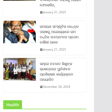
ଫେଲୋସିପ୍‌
January 31, 2025
ରାମାୟଣ ସାଂସ୍କୃତିକ କେନ୍ଦ୍ର
ପକ୍ଷରୁ ଅଯୋଧ୍ୟାରେ ରାମ
ମନ୍ଦିର ଉଦଘାଟନର ପ୍ରଥମ
ବାର୍ଷିକୀ ପାଳନ
January 21, 2025
ସମ୍‌ରେ ନବଜାତ ଶିଶୁଙ୍କ
କ୍ଷେତ୍ରରେ ପୁର୍ନଜୀବନ
ପ୍ରଶିକ୍ଷଣ କାର୍ଯ୍ୟକ୍ରମ
ଆୟୋଜିତ
December 26, 2024
Health