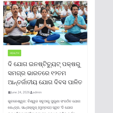
HEALTH
ଦି ଯୋଗ ଇନଷ୍ଟିଚ୍ୟୁଟ୍ ପକ୍ଷରୁ
ସମଗ୍ର ଭାରତରେ ୧୨ତମ
ଆନ୍ତର୍ଜାତୀୟ ଯୋଗ ଦିବସ ପାଳିତ
June 24, 2026
admin
ଭୁବନେଶ୍ୱର: ବିଶ୍ୱର ସବୁଠାରୁ ପୁରୁଣା ସଂଗଠିତ ଯୋଗ
କେନ୍ଦ୍ର, ସାନ୍ତାକ୍ରୁଜ୍ (ମୁମ୍ବାଇ) ସ୍ଥିତ ‘ଦି ଯୋଗ