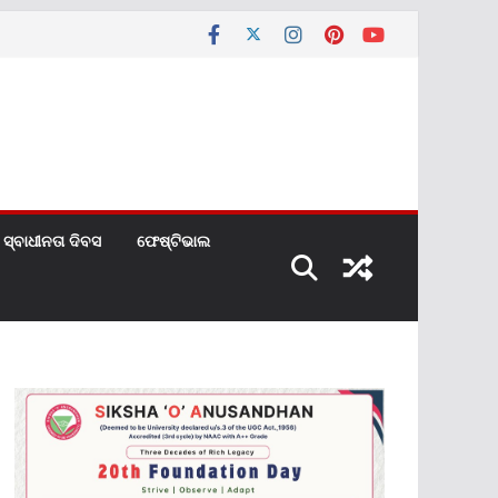
ସ୍ବାଧୀନତା ଦିବସ
ଫେଷ୍ଟିଭାଲ