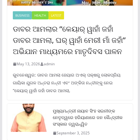
BUSINESS
HEALTH
LATEST
ଡାବର ଆମଲାର “କେୟାର୍ ୱାହାଁ ଜହାଁ
ଡାବର ଆମଲା, ଘର୍ ୱାହାଁ ମେରୀ ମାଁ ଜହାଁ”
ଅଭିଯାନ ମାଧ୍ୟମରେ ମାତୃଦିବସ ପାଳନ
May 13, 2026
admin
ଭୁବନେଶ୍ୱର: ଡାବର ଆମଲା ହେୟାର ଅଏଲ୍ ପକ୍ଷରୁ ଲୋକପ୍ରିୟ
ଗାୟିକା ଯୁଗଳ ଅନ୍ତରା ନନ୍ଦୀ ଏବଂ ଅଙ୍କିତା ନନ୍ଦୀଙ୍କୁ ନେଇ
“କେୟାର୍ ୱାହାଁ ଜହାଁ ଡାବର ଆମଲା,
ମୁଖ୍ୟମନ୍ତ୍ରୀ ନାୟାବ ସିଂହ ସଇନୀଙ୍କ
ନେତୃତ୍ୱରେ ହରିୟାଣାରେ ଜନ କୈନ୍ଦ୍ରୀକ
ସଂସ୍କାର ତ୍ୱରାନ୍ୱିତ
September 3, 2025