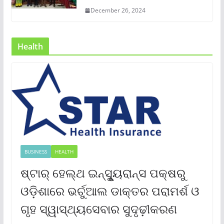
December 26, 2024
Health
BUSINESS
HEALTH
ଷ୍ଟାର୍ ହେଲ୍‌ଥ ଇନ୍‌ସୁୃ୍ୟରାନ୍ସ ପକ୍ଷରୁ
ଓଡ଼ିଶାରେ ଭର୍ଚୁଆଲ ଡାକ୍ତର ପରାମର୍ଶ ଓ
ଗୃହ ସ୍ୱାସ୍ଥ୍ୟସେବାର ସୁଦୃଢ଼ୀକରଣ