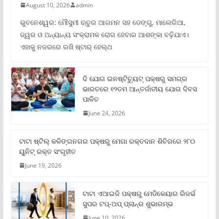
August 10, 2026
admin
ଭୁବନେଶ୍ୱର: ମୌସୁମୀ ଋତୁର ଆଗମନ ସହ ଡେଙ୍ଗୁ, ମାଲେରିଆ,
ଜ୍ୱର ଓ ଅନ୍ୟାନ୍ୟ ସଂକ୍ରାମକ ରୋଗ ହେବାର ଆଶଙ୍କା ବଢ଼ିଯାଏ।
ଏହାକୁ ନଜରରେ ରଖି ଷ୍ଟାର୍ ହେଲ୍‌ଥ
ଦି ଯୋଗ ଇନଷ୍ଟିଚ୍ୟୁଟ୍ ପକ୍ଷରୁ ସମଗ୍ର
ଭାରତରେ ୧୨ତମ ଆନ୍ତର୍ଜାତୀୟ ଯୋଗ ଦିବସ
ପାଳିତ
June 24, 2026
ଟାଟା ଷ୍ଟିଲ୍‌ କଳିଙ୍ଗନଗର ପକ୍ଷରୁ ମେଗା ରକ୍ତଦାନ ଶିବିରରେ ୨୮୦
ୟୁନିଟ୍‌ ରକ୍ତ ସଂଗୃହୀତ
June 19, 2026
ଟାଟା ଏଆଇଜି ପକ୍ଷରୁ ମେଡିକେୟାର ରିଜର୍ଭ
ସୁପର ଟପ୍‌-ଅପ୍ ପ୍ଲାନ୍‌ର ଶୁଭାରମ୍ଭ
June 10, 2026