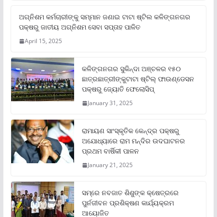
ଅଗ୍ନିଶମ କର୍ମଚାରୀଙ୍କୁ ସମ୍ମାନ ଜଣାଇ ଟାଟା ଷ୍ଟିଲ କଳିଙ୍ଗନଗର
ପକ୍ଷରୁ ଜାତୀୟ ଅଗ୍ନିଶମ ସେବା ସପ୍ତାହ ପାଳିତ
April 15, 2025
କଳିଙ୍ଗନଗର ସୁକିନ୍ଦା ଅଞ୍ଚଳର ୧୫୦
ଛାତ୍ରଛାତ୍ରୀଙ୍କୁଟାଟା ଷ୍ଟିଲ୍ ଫାଉଣ୍ଡେସନ
ପକ୍ଷରୁ ଜ୍ୟୋତି ଫେଲୋସିପ୍‌
January 31, 2025
ରାମାୟଣ ସାଂସ୍କୃତିକ କେନ୍ଦ୍ର ପକ୍ଷରୁ
ଅଯୋଧ୍ୟାରେ ରାମ ମନ୍ଦିର ଉଦଘାଟନର
ପ୍ରଥମ ବାର୍ଷିକୀ ପାଳନ
January 21, 2025
ସମ୍‌ରେ ନବଜାତ ଶିଶୁଙ୍କ କ୍ଷେତ୍ରରେ
ପୁର୍ନଜୀବନ ପ୍ରଶିକ୍ଷଣ କାର୍ଯ୍ୟକ୍ରମ
ଆୟୋଜିତ