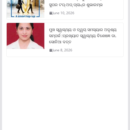
ସୁପର ଟପ୍‌-ଅପ୍ ପ୍ଲାନ୍‌ର ଶୁଭାରମ୍ଭ
June 10, 2026
ମୁଖ ସ୍ୱାସ୍ଥ୍ୟ ଓ ତ୍ୱଚା ସମସ୍ୟାର ଅଦୃଶ୍ୟ
ସମ୍ପର୍କ :ପ୍ରଖ୍ୟାତ ସ୍ୱାସ୍ଥ୍ୟ ବିଶେଷଜ୍ଞ ଡା.
ସୋନିଆ ଦତ୍ତ
June 8, 2026