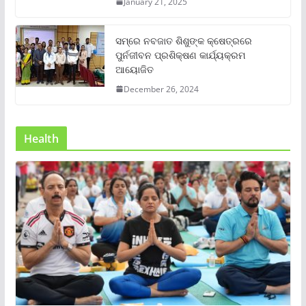
January 21, 2025
ସମ୍‌ରେ ନବଜାତ ଶିଶୁଙ୍କ କ୍ଷେତ୍ରରେ
ପୁର୍ନଜୀବନ ପ୍ରଶିକ୍ଷଣ କାର୍ଯ୍ୟକ୍ରମ
ଆୟୋଜିତ
December 26, 2024
Health