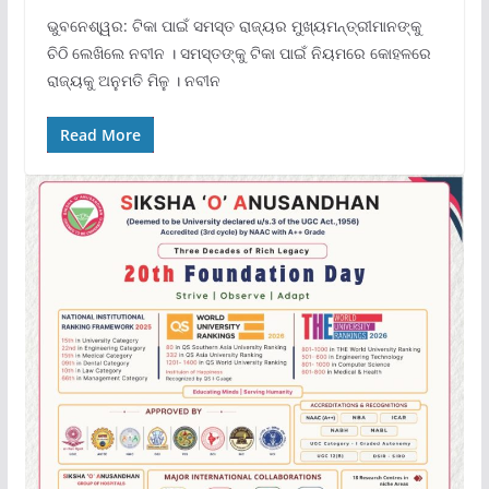
ଭୁବନେଶ୍ୱର: ଟିକା ପାଇଁ ସମସ୍ତ ରାଜ୍ୟର ମୁଖ୍ୟମନ୍ତ୍ରୀମାନଙ୍କୁ
ଚିଠି ଲେଖିଲେ ନବୀନ । ସମସ୍ତଙ୍କୁ ଟିକା ପାଇଁ ନିୟମରେ କୋହଳରେ
ରାଜ୍ୟକୁ ଅନୁମତି ମିଳୁ । ନବୀନ
Read More