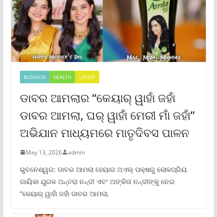
BUSINESS
HEALTH
LATEST
ଡାବର ଆମଲାର “କେୟାର୍ ୱାହାଁ ଜହାଁ
ଡାବର ଆମଲା, ଘର୍ ୱାହାଁ ମେରୀ ମାଁ ଜହାଁ”
ଅଭିଯାନ ମାଧ୍ୟମରେ ମାତୃଦିବସ ପାଳନ
May 13, 2026
admin
ଭୁବନେଶ୍ୱର: ଡାବର ଆମଲା ହେୟାର ଅଏଲ୍ ପକ୍ଷରୁ ଲୋକପ୍ରିୟ
ଗାୟିକା ଯୁଗଳ ଅନ୍ତରା ନନ୍ଦୀ ଏବଂ ଅଙ୍କିତା ନନ୍ଦୀଙ୍କୁ ନେଇ
“କେୟାର୍ ୱାହାଁ ଜହାଁ ଡାବର ଆମଲା,