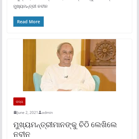
ମୁଖ୍ୟମନ୍ତ୍ରୀ ନବୀନ
Read More
ରାଜ୍ୟ
June 2, 2021
admin
ମୁଖ୍ୟମନ୍ତ୍ରୀମାନଙ୍କୁ ଚିଠି ଲେଖିଲେ
ନବୀନ