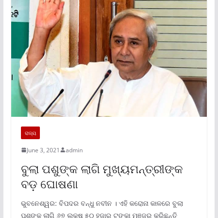
ରାଜ୍ୟ
June 3, 2021
admin
ବୁଲା ପଶୁଙ୍କ ଲାଗି ମୁଖ୍ୟମନ୍ତ୍ରୀଙ୍କ
ବଡ଼ ଘୋଷଣା
ଭୁବନେଶ୍ୱର: ବିପଦର ବନ୍ଧୁ ନବୀନ । ଏହି କରୋନା କାଳରେ ବୁଲା
ପଶୁଙ୍କ ଲାଗି ୬୭ ଲକ୍ଷ ୫୦ ହଜାର ଟଙ୍କା ମଞ୍ଜୁର କରିଛନ୍ତି