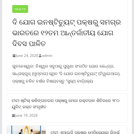
HEALTH
ଦି ଯୋଗ ଇନଷ୍ଟିଚ୍ୟୁଟ୍ ପକ୍ଷରୁ ସମଗ୍ର
ଭାରତରେ ୧୨ତମ ଆନ୍ତର୍ଜାତୀୟ ଯୋଗ
ଦିବସ ପାଳିତ
June 24, 2026
admin
ଭୁବନେଶ୍ୱର: ବିଶ୍ୱର ସବୁଠାରୁ ପୁରୁଣା ସଂଗଠିତ ଯୋଗ କେନ୍ଦ୍ର,
ସାନ୍ତାକ୍ରୁଜ୍ (ମୁମ୍ବାଇ) ସ୍ଥିତ ‘ଦି ଯୋଗ ଇନଷ୍ଟିଚ୍ୟୁଟ୍‌’ (ଟିୱାଇଆଇ),
ପକ୍ଷରୁ ଚଳିତ ବର୍ଷର ବିଷୟବସ୍ତୁ “ସୁସ୍ଥ ବାର୍ଦ୍ଧକ୍ୟ
ଟାଟା ଷ୍ଟିଲ୍‌ କଳିଙ୍ଗନଗର ପକ୍ଷରୁ ମେଗା ରକ୍ତଦାନ ଶିବିରରେ ୨୮୦
ୟୁନିଟ୍‌ ରକ୍ତ ସଂଗୃହୀତ
June 19, 2026
ଟାଟା ଏଆଇଜି ପକ୍ଷରୁ ମେଡିକେୟାର ରିଜର୍ଭ