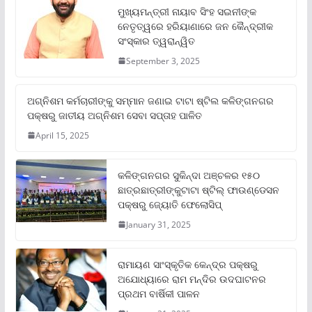
ମୁଖ୍ୟମନ୍ତ୍ରୀ ନାୟାବ ସିଂହ ସଇନୀଙ୍କ
ନେତୃତ୍ୱରେ ହରିୟାଣାରେ ଜନ କୈନ୍ଦ୍ରୀକ
ସଂସ୍କାର ତ୍ୱରାନ୍ୱିତ
September 3, 2025
ଅଗ୍ନିଶମ କର୍ମଚାରୀଙ୍କୁ ସମ୍ମାନ ଜଣାଇ ଟାଟା ଷ୍ଟିଲ କଳିଙ୍ଗନଗର
ପକ୍ଷରୁ ଜାତୀୟ ଅଗ୍ନିଶମ ସେବା ସପ୍ତାହ ପାଳିତ
April 15, 2025
କଳିଙ୍ଗନଗର ସୁକିନ୍ଦା ଅଞ୍ଚଳର ୧୫୦
ଛାତ୍ରଛାତ୍ରୀଙ୍କୁଟାଟା ଷ୍ଟିଲ୍ ଫାଉଣ୍ଡେସନ
ପକ୍ଷରୁ ଜ୍ୟୋତି ଫେଲୋସିପ୍‌
January 31, 2025
ରାମାୟଣ ସାଂସ୍କୃତିକ କେନ୍ଦ୍ର ପକ୍ଷରୁ
ଅଯୋଧ୍ୟାରେ ରାମ ମନ୍ଦିର ଉଦଘାଟନର
ପ୍ରଥମ ବାର୍ଷିକୀ ପାଳନ