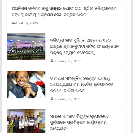
ଅଗ୍ନିଶମ କର୍ମଚାରୀଙ୍କୁ ସମ୍ମାନ ଜଣାଇ ଟାଟା ଷ୍ଟିଲ କଳିଙ୍ଗନଗର
ପକ୍ଷରୁ ଜାତୀୟ ଅଗ୍ନିଶମ ସେବା ସପ୍ତାହ ପାଳିତ
April 15, 2025
କଳିଙ୍ଗନଗର ସୁକିନ୍ଦା ଅଞ୍ଚଳର ୧୫୦
ଛାତ୍ରଛାତ୍ରୀଙ୍କୁଟାଟା ଷ୍ଟିଲ୍ ଫାଉଣ୍ଡେସନ
ପକ୍ଷରୁ ଜ୍ୟୋତି ଫେଲୋସିପ୍‌
January 31, 2025
ରାମାୟଣ ସାଂସ୍କୃତିକ କେନ୍ଦ୍ର ପକ୍ଷରୁ
ଅଯୋଧ୍ୟାରେ ରାମ ମନ୍ଦିର ଉଦଘାଟନର
ପ୍ରଥମ ବାର୍ଷିକୀ ପାଳନ
January 21, 2025
ସମ୍‌ରେ ନବଜାତ ଶିଶୁଙ୍କ କ୍ଷେତ୍ରରେ
ପୁର୍ନଜୀବନ ପ୍ରଶିକ୍ଷଣ କାର୍ଯ୍ୟକ୍ରମ
ଆୟୋଜିତ