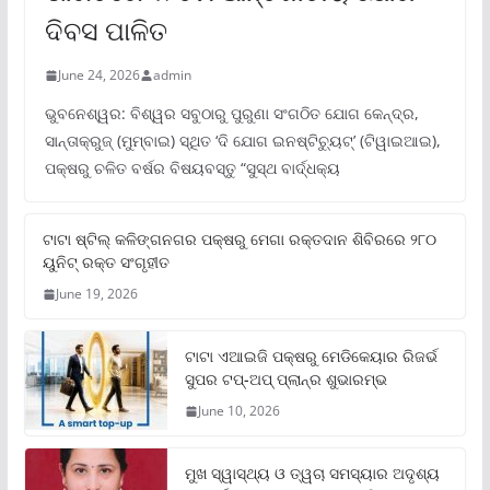
ଦିବସ ପାଳିତ
June 24, 2026
admin
ଭୁବନେଶ୍ୱର: ବିଶ୍ୱର ସବୁଠାରୁ ପୁରୁଣା ସଂଗଠିତ ଯୋଗ କେନ୍ଦ୍ର,
ସାନ୍ତାକ୍ରୁଜ୍ (ମୁମ୍ବାଇ) ସ୍ଥିତ ‘ଦି ଯୋଗ ଇନଷ୍ଟିଚ୍ୟୁଟ୍‌’ (ଟିୱାଇଆଇ),
ପକ୍ଷରୁ ଚଳିତ ବର୍ଷର ବିଷୟବସ୍ତୁ “ସୁସ୍ଥ ବାର୍ଦ୍ଧକ୍ୟ
ଟାଟା ଷ୍ଟିଲ୍‌ କଳିଙ୍ଗନଗର ପକ୍ଷରୁ ମେଗା ରକ୍ତଦାନ ଶିବିରରେ ୨୮୦
ୟୁନିଟ୍‌ ରକ୍ତ ସଂଗୃହୀତ
June 19, 2026
ଟାଟା ଏଆଇଜି ପକ୍ଷରୁ ମେଡିକେୟାର ରିଜର୍ଭ
ସୁପର ଟପ୍‌-ଅପ୍ ପ୍ଲାନ୍‌ର ଶୁଭାରମ୍ଭ
June 10, 2026
ମୁଖ ସ୍ୱାସ୍ଥ୍ୟ ଓ ତ୍ୱଚା ସମସ୍ୟାର ଅଦୃଶ୍ୟ