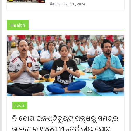
December 26, 2024
Health
HEALTH
ଦି ଯୋଗ ଇନଷ୍ଟିଚ୍ୟୁଟ୍ ପକ୍ଷରୁ ସମଗ୍ର
ଭାରତରେ ୧୨ତମ ଆନ୍ତର୍ଜାତୀୟ ଯୋଗ