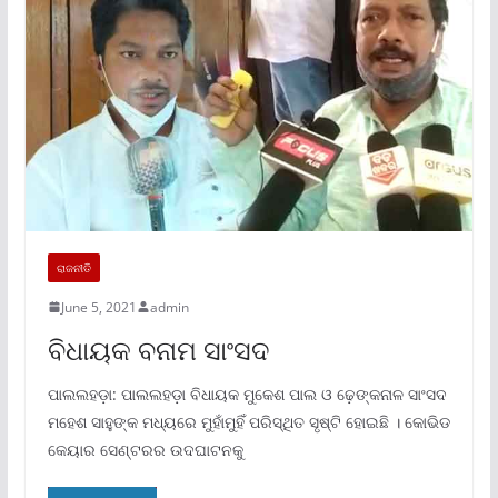
ରାଜନୀତି
June 5, 2021
admin
ବିଧାୟକ ବନାମ ସାଂସଦ
ପାଲଲହଡ଼ା: ପାଲଲହଡ଼ା ବିଧାୟକ ମୁକେଶ ପାଲ ଓ ଢ଼େଙ୍କନାଳ ସାଂସଦ
ମହେଶ ସାହୁଙ୍କ ମଧ୍ୟରେ ମୁହାଁମୁହିଁ ପରିସ୍ଥିତ ସୃଷ୍ଟି ହୋଇଛି । କୋଭିଡ
କେୟାର ସେଣ୍ଟରର ଉଦଘାଟନକୁ