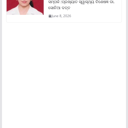
ସମ୍ପର୍କ :ପ୍ରଖ୍ୟାତ ସ୍ୱାସ୍ଥ୍ୟ ବିଶେଷଜ୍ଞ ଡା.
ସୋନିଆ ଦତ୍ତ
June 8, 2026