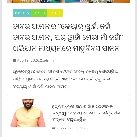
BUSINESS
HEALTH
LATEST
ଡାବର ଆମଲାର “କେୟାର୍ ୱାହାଁ ଜହାଁ
ଡାବର ଆମଲା, ଘର୍ ୱାହାଁ ମେରୀ ମାଁ ଜହାଁ”
ଅଭିଯାନ ମାଧ୍ୟମରେ ମାତୃଦିବସ ପାଳନ
May 13, 2026
admin
ଭୁବନେଶ୍ୱର: ଡାବର ଆମଲା ହେୟାର ଅଏଲ୍ ପକ୍ଷରୁ ଲୋକପ୍ରିୟ
ଗାୟିକା ଯୁଗଳ ଅନ୍ତରା ନନ୍ଦୀ ଏବଂ ଅଙ୍କିତା ନନ୍ଦୀଙ୍କୁ ନେଇ
“କେୟାର୍ ୱାହାଁ ଜହାଁ ଡାବର ଆମଲା,
ମୁଖ୍ୟମନ୍ତ୍ରୀ ନାୟାବ ସିଂହ ସଇନୀଙ୍କ
ନେତୃତ୍ୱରେ ହରିୟାଣାରେ ଜନ କୈନ୍ଦ୍ରୀକ
ସଂସ୍କାର ତ୍ୱରାନ୍ୱିତ
September 3, 2025