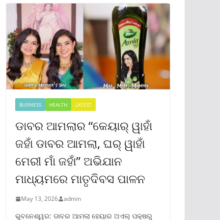
BUSINESS
HEALTH
LATEST
ଡାବର ଆମଲାର “କେୟାର୍ ୱାହାଁ
ଜହାଁ ଡାବର ଆମଲା, ଘର୍ ୱାହାଁ
ମେରୀ ମାଁ ଜହାଁ” ଅଭିଯାନ
ମାଧ୍ୟମରେ ମାତୃଦିବସ ପାଳନ
May 13, 2026
admin
ଭୁବନେଶ୍ୱର: ଡାବର ଆମଲା ହେୟାର ଅଏଲ୍ ପକ୍ଷରୁ