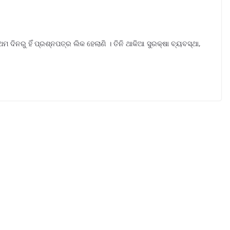
 ଦିନରୁ ହିଁ ପ୍ରଶ୍ନପତ୍ର ଲିକ ହେଲାଣି । ତିନି ଥାକିଆ ସୁରକ୍ଷା ବ୍ୟବସ୍ଥା,