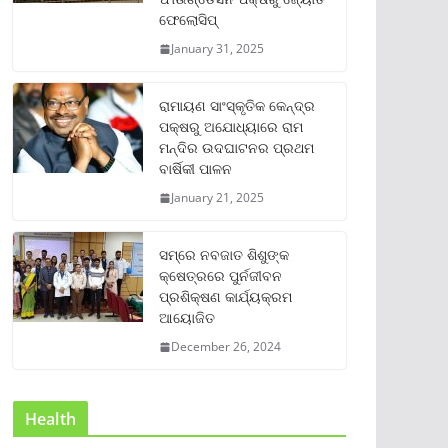
ଫେଲୋସିପ୍‌
January 31, 2025
ରାମାୟଣ ସାଂସ୍କୃତିକ କେନ୍ଦ୍ର
ପକ୍ଷରୁ ଅଯୋଧ୍ୟାରେ ରାମ
ମନ୍ଦିର ଉଦଘାଟନର ପ୍ରଥମ
ବାର୍ଷିକୀ ପାଳନ
January 21, 2025
ସମ୍‌ରେ ନବଜାତ ଶିଶୁଙ୍କ
କ୍ଷେତ୍ରରେ ପୁର୍ନଜୀବନ
ପ୍ରଶିକ୍ଷଣ କାର୍ଯ୍ୟକ୍ରମ
ଆୟୋଜିତ
December 26, 2024
Health