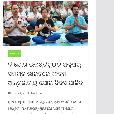
HEALTH
ଦି ଯୋଗ ଇନଷ୍ଟିଚ୍ୟୁଟ୍ ପକ୍ଷରୁ
ସମଗ୍ର ଭାରତରେ ୧୨ତମ
ଆନ୍ତର୍ଜାତୀୟ ଯୋଗ ଦିବସ ପାଳିତ
June 24, 2026
admin
ଭୁବନେଶ୍ୱର: ବିଶ୍ୱର ସବୁଠାରୁ ପୁରୁଣା ସଂଗଠିତ ଯୋଗ
କେନ୍ଦ୍ର, ସାନ୍ତାକ୍ରୁଜ୍ (ମୁମ୍ବାଇ) ସ୍ଥିତ ‘ଦି ଯୋଗ