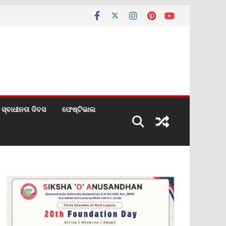
ସ୍ବାଧୀନତା ଦିବସ
ଫେଷ୍ଟିଭାଲ