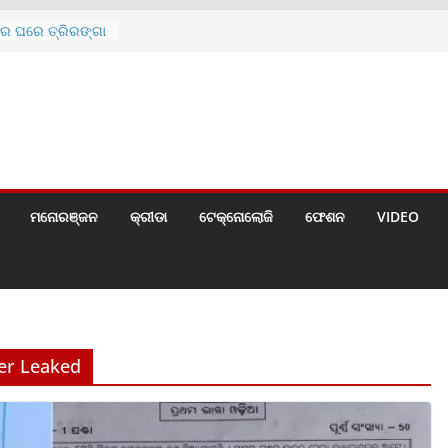
ରେ ଘରେ ତ୍ରିରଙ୍ଗା
ଗୀତ ଗାଇଲେ ସୋନୁ,
ୀ ପାଇଁ ବିଜ୍ଞପ୍ତି
 ୪ ଗେଟ୍
େଣ୍ଟ
ମନୋରଞ୍ଜନ
କ୍ରୀଡା
ଟେକ୍ନୋଲୋଜି
ଫେଶନ
VIDEO
er Leaked