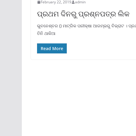
February 22, 2019
admin
ପ୍ରଥମ ଦିନରୁ ପ୍ରଶ୍ନପତ୍ର ଲିକ
ଭୁବନେଶ୍ବର () ମାଟ୍ରିକ ପରୀକ୍ଷା ଆରମ୍ଭରୁ ବିଭ୍ରାଟ । ପ୍ରଥମ
ତିନି ଥାକିଆ
Read More