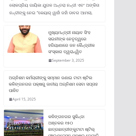
ଲୋକପ୍ରିୟ ଗାୟିକା ଯୁଗଳ ଅନ୍ତରା ନନ୍ଦୀ ଏବଂ ଅଙ୍କିତା
ନନ୍ଦୀଙ୍କୁ ନେଇ “କେୟାର୍ ୱାହାଁ ଜହାଁ ଡାବର ଆମଲା,
ମୁଖ୍ୟମନ୍ତ୍ରୀ ନାୟାବ ସିଂହ
ସଇନୀଙ୍କ ନେତୃତ୍ୱରେ
ହରିୟାଣାରେ ଜନ କୈନ୍ଦ୍ରୀକ
ସଂସ୍କାର ତ୍ୱରାନ୍ୱିତ
September 3, 2025
ଅଗ୍ନିଶମ କର୍ମଚାରୀଙ୍କୁ ସମ୍ମାନ ଜଣାଇ ଟାଟା ଷ୍ଟିଲ
କଳିଙ୍ଗନଗର ପକ୍ଷରୁ ଜାତୀୟ ଅଗ୍ନିଶମ ସେବା ସପ୍ତାହ
ପାଳିତ
April 15, 2025
କଳିଙ୍ଗନଗର ସୁକିନ୍ଦା
ଅଞ୍ଚଳର ୧୫୦
ଛାତ୍ରଛାତ୍ରୀଙ୍କୁଟାଟା ଷ୍ଟିଲ୍
ଫାଉଣ୍ଡେସନ ପକ୍ଷରୁ ଜ୍ୟୋତି