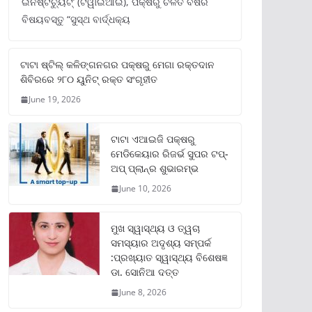
ଇନଷ୍ଟିଚ୍ୟୁଟ୍‌’ (ଟିୱାଇଆଇ), ପକ୍ଷରୁ ଚଳିତ ବର୍ଷର
ବିଷୟବସ୍ତୁ “ସୁସ୍ଥ ବାର୍ଦ୍ଧକ୍ୟ
ଟାଟା ଷ୍ଟିଲ୍‌ କଳିଙ୍ଗନଗର ପକ୍ଷରୁ ମେଗା ରକ୍ତଦାନ
ଶିବିରରେ ୨୮୦ ୟୁନିଟ୍‌ ରକ୍ତ ସଂଗୃହୀତ
June 19, 2026
ଟାଟା ଏଆଇଜି ପକ୍ଷରୁ
ମେଡିକେୟାର ରିଜର୍ଭ ସୁପର ଟପ୍‌-
ଅପ୍ ପ୍ଲାନ୍‌ର ଶୁଭାରମ୍ଭ
June 10, 2026
ମୁଖ ସ୍ୱାସ୍ଥ୍ୟ ଓ ତ୍ୱଚା
ସମସ୍ୟାର ଅଦୃଶ୍ୟ ସମ୍ପର୍କ
:ପ୍ରଖ୍ୟାତ ସ୍ୱାସ୍ଥ୍ୟ ବିଶେଷଜ୍ଞ
ଡା. ସୋନିଆ ଦତ୍ତ
June 8, 2026