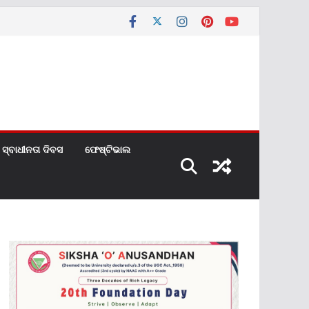
ସ୍ବାଧୀନତା ଦିବସ
ଫେଷ୍ଟିଭାଲ