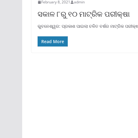
February 8, 2021
admin
ସକାଳ ୮ରୁ ୧୦ ମାଟ୍ରିକ ପରୀକ୍ଷା
ଭୁବନେଶ୍ୱର: ପ୍ରକାଶ ପାଇଲା ଚଳିତ ବର୍ଷର ମାଟ୍ରିକ ପରୀକ୍ଷା
Read More