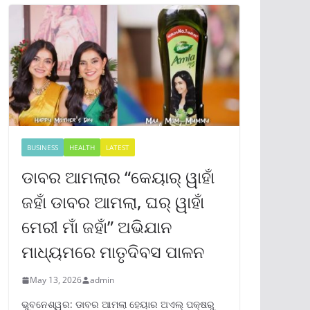
BUSINESS
HEALTH
LATEST
ଡାବର ଆମଲାର “କେୟାର୍ ୱାହାଁ
ଜହାଁ ଡାବର ଆମଲା, ଘର୍ ୱାହାଁ
ମେରୀ ମାଁ ଜହାଁ” ଅଭିଯାନ
ମାଧ୍ୟମରେ ମାତୃଦିବସ ପାଳନ
May 13, 2026
admin
ଭୁବନେଶ୍ୱର: ଡାବର ଆମଲା ହେୟାର ଅଏଲ୍ ପକ୍ଷରୁ