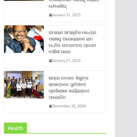
ଫେଲୋସିପ୍‌
January 31, 2025
ରାମାୟଣ ସାଂସ୍କୃତିକ କେନ୍ଦ୍ର
ପକ୍ଷରୁ ଅଯୋଧ୍ୟାରେ ରାମ
ମନ୍ଦିର ଉଦଘାଟନର ପ୍ରଥମ
ବାର୍ଷିକୀ ପାଳନ
January 21, 2025
ସମ୍‌ରେ ନବଜାତ ଶିଶୁଙ୍କ
କ୍ଷେତ୍ରରେ ପୁର୍ନଜୀବନ
ପ୍ରଶିକ୍ଷଣ କାର୍ଯ୍ୟକ୍ରମ
ଆୟୋଜିତ
December 26, 2024
Health