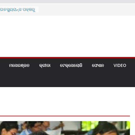
ନସ୍ୟୁରାନ୍ସ ପକ୍ଷରୁ
 ନେଇ ପ୍ରସ୍ତୁତ ନୂଆ
ନ୍ମୋଚିତ
ାରଙ୍କୁ ଚେୟାର ମାଡ଼
ରେ ସ୍କୁଲ ଛୁଟି
ୁଣୀର ମୃତ୍ୟୁ
଼ିତଙ୍କୁ ହତ୍ୟା,
ଆକ୍ରମଣର ଧମକ
ମନୋରଞ୍ଜନ
କ୍ରୀଡା
ଟେକ୍ନୋଲୋଜି
ଫେଶନ
VIDEO