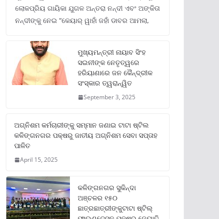
ଲୋକପ୍ରିୟ ଗାୟିକା ଯୁଗଳ ଅନ୍ତରା ନନ୍ଦୀ ଏବଂ ଅଙ୍କିତା
ନନ୍ଦୀଙ୍କୁ ନେଇ “କେୟାର୍ ୱାହାଁ ଜହାଁ ଡାବର ଆମଲା,
ମୁଖ୍ୟମନ୍ତ୍ରୀ ନାୟାବ ସିଂହ
ସଇନୀଙ୍କ ନେତୃତ୍ୱରେ
ହରିୟାଣାରେ ଜନ କୈନ୍ଦ୍ରୀକ
ସଂସ୍କାର ତ୍ୱରାନ୍ୱିତ
September 3, 2025
ଅଗ୍ନିଶମ କର୍ମଚାରୀଙ୍କୁ ସମ୍ମାନ ଜଣାଇ ଟାଟା ଷ୍ଟିଲ
କଳିଙ୍ଗନଗର ପକ୍ଷରୁ ଜାତୀୟ ଅଗ୍ନିଶମ ସେବା ସପ୍ତାହ
ପାଳିତ
April 15, 2025
କଳିଙ୍ଗନଗର ସୁକିନ୍ଦା
ଅଞ୍ଚଳର ୧୫୦
ଛାତ୍ରଛାତ୍ରୀଙ୍କୁଟାଟା ଷ୍ଟିଲ୍
ଫାଉଣ୍ଡେସନ ପକ୍ଷରୁ ଜ୍ୟୋତି