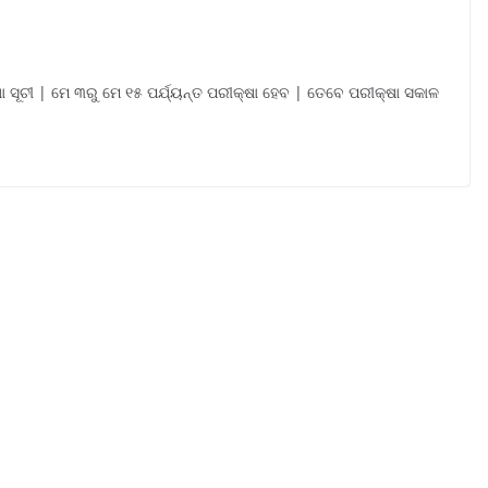
 ସୂଚୀ | ମେ ୩ରୁ ମେ ୧୫ ପର୍ଯ୍ୟନ୍ତ ପରୀକ୍ଷା ହେବ | ତେବେ ପରୀକ୍ଷା ସକାଳ