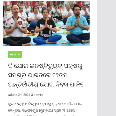
HEALTH
ଦି ଯୋଗ ଇନଷ୍ଟିଚ୍ୟୁଟ୍ ପକ୍ଷରୁ
ସମଗ୍ର ଭାରତରେ ୧୨ତମ
ଆନ୍ତର୍ଜାତୀୟ ଯୋଗ ଦିବସ ପାଳିତ
June 24, 2026
admin
ଭୁବନେଶ୍ୱର: ବିଶ୍ୱର ସବୁଠାରୁ ପୁରୁଣା ସଂଗଠିତ ଯୋଗ
କେନ୍ଦ୍ର, ସାନ୍ତାକ୍ରୁଜ୍ (ମୁମ୍ବାଇ) ସ୍ଥିତ ‘ଦି ଯୋଗ