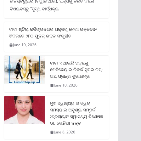
ଇନଷ୍ଟିଚ୍ୟୁଟ୍‌’ (ଟିୱାଇଆଇ), ପକ୍ଷରୁ ଚଳିତ ବର୍ଷର
ବିଷୟବସ୍ତୁ “ସୁସ୍ଥ ବାର୍ଦ୍ଧକ୍ୟ
ଟାଟା ଷ୍ଟିଲ୍‌ କଳିଙ୍ଗନଗର ପକ୍ଷରୁ ମେଗା ରକ୍ତଦାନ
ଶିବିରରେ ୨୮୦ ୟୁନିଟ୍‌ ରକ୍ତ ସଂଗୃହୀତ
June 19, 2026
ଟାଟା ଏଆଇଜି ପକ୍ଷରୁ
ମେଡିକେୟାର ରିଜର୍ଭ ସୁପର ଟପ୍‌-
ଅପ୍ ପ୍ଲାନ୍‌ର ଶୁଭାରମ୍ଭ
June 10, 2026
ମୁଖ ସ୍ୱାସ୍ଥ୍ୟ ଓ ତ୍ୱଚା
ସମସ୍ୟାର ଅଦୃଶ୍ୟ ସମ୍ପର୍କ
:ପ୍ରଖ୍ୟାତ ସ୍ୱାସ୍ଥ୍ୟ ବିଶେଷଜ୍ଞ
ଡା. ସୋନିଆ ଦତ୍ତ
June 8, 2026