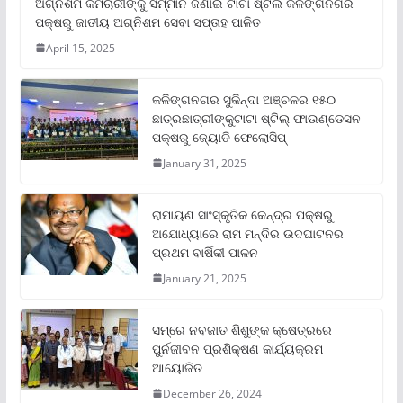
ଅଗ୍ନିଶମ କର୍ମଚାରୀଙ୍କୁ ସମ୍ମାନ ଜଣାଇ ଟାଟା ଷ୍ଟିଲ କଳିଙ୍ଗନଗର
ପକ୍ଷରୁ ଜାତୀୟ ଅଗ୍ନିଶମ ସେବା ସପ୍ତାହ ପାଳିତ
April 15, 2025
କଳିଙ୍ଗନଗର ସୁକିନ୍ଦା ଅଞ୍ଚଳର ୧୫୦
ଛାତ୍ରଛାତ୍ରୀଙ୍କୁଟାଟା ଷ୍ଟିଲ୍ ଫାଉଣ୍ଡେସନ
ପକ୍ଷରୁ ଜ୍ୟୋତି ଫେଲୋସିପ୍‌
January 31, 2025
ରାମାୟଣ ସାଂସ୍କୃତିକ କେନ୍ଦ୍ର ପକ୍ଷରୁ
ଅଯୋଧ୍ୟାରେ ରାମ ମନ୍ଦିର ଉଦଘାଟନର
ପ୍ରଥମ ବାର୍ଷିକୀ ପାଳନ
January 21, 2025
ସମ୍‌ରେ ନବଜାତ ଶିଶୁଙ୍କ କ୍ଷେତ୍ରରେ
ପୁର୍ନଜୀବନ ପ୍ରଶିକ୍ଷଣ କାର୍ଯ୍ୟକ୍ରମ
ଆୟୋଜିତ
December 26, 2024