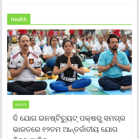
Health
HEALTH
ଦି ଯୋଗ ଇନଷ୍ଟିଚ୍ୟୁଟ୍ ପକ୍ଷରୁ ସମଗ୍ର
ଭାରତରେ ୧୨ତମ ଆନ୍ତର୍ଜାତୀୟ ଯୋଗ