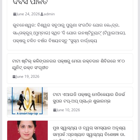
ଦିବସ ପାଳିତ
June 24, 2026
admin
ଭୁବନେଶ୍ୱର: ବିଶ୍ୱର ସବୁଠାରୁ ପୁରୁଣା ସଂଗଠିତ ଯୋଗ କେନ୍ଦ୍ର,
ସାନ୍ତାକ୍ରୁଜ୍ (ମୁମ୍ବାଇ) ସ୍ଥିତ ‘ଦି ଯୋଗ ଇନଷ୍ଟିଚ୍ୟୁଟ୍‌’ (ଟିୱାଇଆଇ),
ପକ୍ଷରୁ ଚଳିତ ବର୍ଷର ବିଷୟବସ୍ତୁ “ସୁସ୍ଥ ବାର୍ଦ୍ଧକ୍ୟ
ଟାଟା ଷ୍ଟିଲ୍‌ କଳିଙ୍ଗନଗର ପକ୍ଷରୁ ମେଗା ରକ୍ତଦାନ ଶିବିରରେ ୨୮୦
ୟୁନିଟ୍‌ ରକ୍ତ ସଂଗୃହୀତ
June 19, 2026
ଟାଟା ଏଆଇଜି ପକ୍ଷରୁ ମେଡିକେୟାର ରିଜର୍ଭ
ସୁପର ଟପ୍‌-ଅପ୍ ପ୍ଲାନ୍‌ର ଶୁଭାରମ୍ଭ
June 10, 2026
ମୁଖ ସ୍ୱାସ୍ଥ୍ୟ ଓ ତ୍ୱଚା ସମସ୍ୟାର ଅଦୃଶ୍ୟ
ସମ୍ପର୍କ :ପ୍ରଖ୍ୟାତ ସ୍ୱାସ୍ଥ୍ୟ ବିଶେଷଜ୍ଞ ଡା.