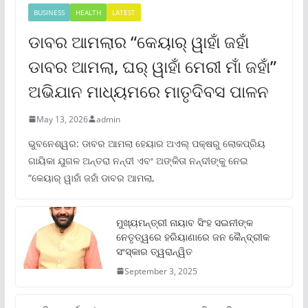
BUSINESS
HEALTH
LATEST
ଡାବର ଆମଲାର “କେୟାର୍ ୱାହାଁ ଜହାଁ
ଡାବର ଆମଲା, ଘର୍ ୱାହାଁ ମେରୀ ମାଁ ଜହାଁ”
ଅଭିଯାନ ମାଧ୍ୟମରେ ମାତୃଦିବସ ପାଳନ
May 13, 2026
admin
ଭୁବନେଶ୍ୱର: ଡାବର ଆମଲା ହେୟାର ଅଏଲ୍ ପକ୍ଷରୁ ଲୋକପ୍ରିୟ
ଗାୟିକା ଯୁଗଳ ଅନ୍ତରା ନନ୍ଦୀ ଏବଂ ଅଙ୍କିତା ନନ୍ଦୀଙ୍କୁ ନେଇ
“କେୟାର୍ ୱାହାଁ ଜହାଁ ଡାବର ଆମଲା,
ମୁଖ୍ୟମନ୍ତ୍ରୀ ନାୟାବ ସିଂହ ସଇନୀଙ୍କ
ନେତୃତ୍ୱରେ ହରିୟାଣାରେ ଜନ କୈନ୍ଦ୍ରୀକ
ସଂସ୍କାର ତ୍ୱରାନ୍ୱିତ
September 3, 2025