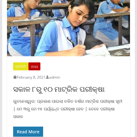
LATEST
ରାଜ୍ୟ
February 8, 2021
admin
ସକାଳ ୮ରୁ ୧୦ ମାଟ୍ରିକ ପରୀକ୍ଷା
ଭୁବନେଶ୍ୱର: ପ୍ରକାଶ ପାଇଲା ଚଳିତ ବର୍ଷର ମାଟ୍ରିକ ପରୀକ୍ଷା ସୂଚୀ
| ମେ ୩ରୁ ମେ ୧୫ ପର୍ଯ୍ୟନ୍ତ ପରୀକ୍ଷା ହେବ | ତେବେ ପରୀକ୍ଷା
ସକାଳ
Read More