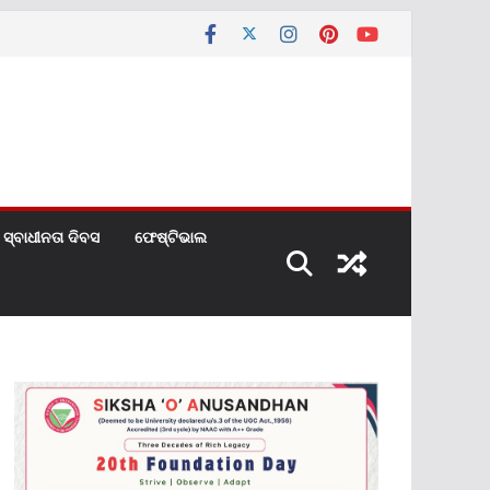
ସ୍ବାଧୀନତା ଦିବସ
ଫେଷ୍ଟିଭାଲ