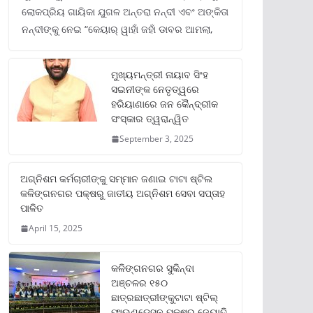
ଲୋକପ୍ରିୟ ଗାୟିକା ଯୁଗଳ ଅନ୍ତରା ନନ୍ଦୀ ଏବଂ ଅଙ୍କିତା
ନନ୍ଦୀଙ୍କୁ ନେଇ “କେୟାର୍ ୱାହାଁ ଜହାଁ ଡାବର ଆମଲା,
ମୁଖ୍ୟମନ୍ତ୍ରୀ ନାୟାବ ସିଂହ
ସଇନୀଙ୍କ ନେତୃତ୍ୱରେ
ହରିୟାଣାରେ ଜନ କୈନ୍ଦ୍ରୀକ
ସଂସ୍କାର ତ୍ୱରାନ୍ୱିତ
September 3, 2025
ଅଗ୍ନିଶମ କର୍ମଚାରୀଙ୍କୁ ସମ୍ମାନ ଜଣାଇ ଟାଟା ଷ୍ଟିଲ
କଳିଙ୍ଗନଗର ପକ୍ଷରୁ ଜାତୀୟ ଅଗ୍ନିଶମ ସେବା ସପ୍ତାହ
ପାଳିତ
April 15, 2025
କଳିଙ୍ଗନଗର ସୁକିନ୍ଦା
ଅଞ୍ଚଳର ୧୫୦
ଛାତ୍ରଛାତ୍ରୀଙ୍କୁଟାଟା ଷ୍ଟିଲ୍
ଫାଉଣ୍ଡେସନ ପକ୍ଷରୁ ଜ୍ୟୋତି