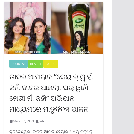
BUSINESS
HEALTH
LATEST
ଡାବର ଆମଲାର “କେୟାର୍ ୱାହାଁ
ଜହାଁ ଡାବର ଆମଲା, ଘର୍ ୱାହାଁ
ମେରୀ ମାଁ ଜହାଁ” ଅଭିଯାନ
ମାଧ୍ୟମରେ ମାତୃଦିବସ ପାଳନ
May 13, 2026
admin
ଭୁବନେଶ୍ୱର: ଡାବର ଆମଲା ହେୟାର ଅଏଲ୍ ପକ୍ଷରୁ