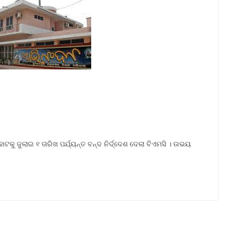
କୁ ଜୁଲାଇ ୧ ତାରିଖ ପର୍ଯ୍ୟନ୍ତ ବନ୍ଦ ନିର୍ଦ୍ଦେଶ ଦେଲା ବିଏମସି । ଉଭୟ