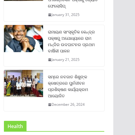
ଫେଲୋସିପ୍‌
January 31, 2025
ରାମାୟଣ ସାଂସ୍କୃତିକ କେନ୍ଦ୍ର
ପକ୍ଷରୁ ଅଯୋଧ୍ୟାରେ ରାମ
ମନ୍ଦିର ଉଦଘାଟନର ପ୍ରଥମ
ବାର୍ଷିକୀ ପାଳନ
January 21, 2025
ସମ୍‌ରେ ନବଜାତ ଶିଶୁଙ୍କ
କ୍ଷେତ୍ରରେ ପୁର୍ନଜୀବନ
ପ୍ରଶିକ୍ଷଣ କାର୍ଯ୍ୟକ୍ରମ
ଆୟୋଜିତ
December 26, 2024
Health