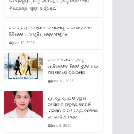
ଇନଷ୍ଟିଚ୍ୟୁଟ୍‌’ (ଟିୱାଇଆଇ), ପକ୍ଷରୁ ଚଳିତ ବର୍ଷର
ବିଷୟବସ୍ତୁ “ସୁସ୍ଥ ବାର୍ଦ୍ଧକ୍ୟ
ଟାଟା ଷ୍ଟିଲ୍‌ କଳିଙ୍ଗନଗର ପକ୍ଷରୁ ମେଗା ରକ୍ତଦାନ
ଶିବିରରେ ୨୮୦ ୟୁନିଟ୍‌ ରକ୍ତ ସଂଗୃହୀତ
June 19, 2026
ଟାଟା ଏଆଇଜି ପକ୍ଷରୁ
ମେଡିକେୟାର ରିଜର୍ଭ ସୁପର ଟପ୍‌-
ଅପ୍ ପ୍ଲାନ୍‌ର ଶୁଭାରମ୍ଭ
June 10, 2026
ମୁଖ ସ୍ୱାସ୍ଥ୍ୟ ଓ ତ୍ୱଚା
ସମସ୍ୟାର ଅଦୃଶ୍ୟ ସମ୍ପର୍କ
:ପ୍ରଖ୍ୟାତ ସ୍ୱାସ୍ଥ୍ୟ ବିଶେଷଜ୍ଞ
ଡା. ସୋନିଆ ଦତ୍ତ
June 8, 2026