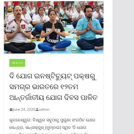
HEALTH
ଦି ଯୋଗ ଇନଷ୍ଟିଚ୍ୟୁଟ୍ ପକ୍ଷରୁ
ସମଗ୍ର ଭାରତରେ ୧୨ତମ
ଆନ୍ତର୍ଜାତୀୟ ଯୋଗ ଦିବସ ପାଳିତ
June 24, 2026
admin
ଭୁବନେଶ୍ୱର: ବିଶ୍ୱର ସବୁଠାରୁ ପୁରୁଣା ସଂଗଠିତ ଯୋଗ
କେନ୍ଦ୍ର, ସାନ୍ତାକ୍ରୁଜ୍ (ମୁମ୍ବାଇ) ସ୍ଥିତ ‘ଦି ଯୋଗ