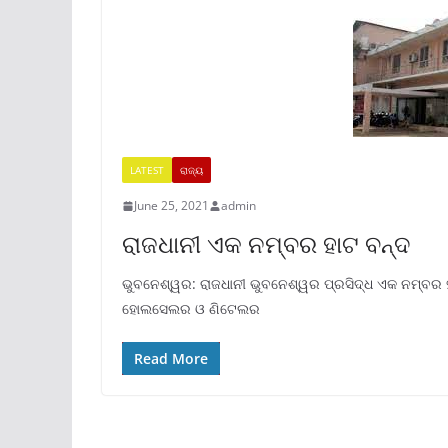
LATEST
ରାଜ୍ୟ
June 25, 2021
admin
ରାଜଧାନୀ ଏକ ନମ୍ବର ହାଟ ବନ୍ଦ
ଭୁବନେଶ୍ୱର: ରାଜଧାନୀ ଭୁବନେଶ୍ୱର ପ୍ରସିଦ୍ଧ ଏକ ନମ୍ବର ହାଟ
ହୋଲସେଲର ଓ ଣିଟେଲର
Read More