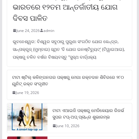
ଭାରତରେ ୧୨ତମ ଆନ୍ତର୍ଜାତୀୟ ଯୋଗ
ଦିବସ ପାଳିତ
June 24, 2026
admin
ଭୁବନେଶ୍ୱର: ବିଶ୍ୱର ସବୁଠାରୁ ପୁରୁଣା ସଂଗଠିତ ଯୋଗ କେନ୍ଦ୍ର,
ସାନ୍ତାକ୍ରୁଜ୍ (ମୁମ୍ବାଇ) ସ୍ଥିତ ‘ଦି ଯୋଗ ଇନଷ୍ଟିଚ୍ୟୁଟ୍‌’ (ଟିୱାଇଆଇ),
ପକ୍ଷରୁ ଚଳିତ ବର୍ଷର ବିଷୟବସ୍ତୁ “ସୁସ୍ଥ ବାର୍ଦ୍ଧକ୍ୟ
ଟାଟା ଷ୍ଟିଲ୍‌ କଳିଙ୍ଗନଗର ପକ୍ଷରୁ ମେଗା ରକ୍ତଦାନ ଶିବିରରେ ୨୮୦
ୟୁନିଟ୍‌ ରକ୍ତ ସଂଗୃହୀତ
June 19, 2026
ଟାଟା ଏଆଇଜି ପକ୍ଷରୁ ମେଡିକେୟାର ରିଜର୍ଭ
ସୁପର ଟପ୍‌-ଅପ୍ ପ୍ଲାନ୍‌ର ଶୁଭାରମ୍ଭ
June 10, 2026