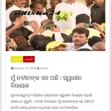
LATEST
ରାଜନୀତି
January 13, 2020
admin
ମୁଁ ନବୀନଙ୍କ ସହ ଅଛି : ସ୍ୱାଧୀନ
ବିଧାୟକ
ଭୁବନେଶ୍ୱର() ଚର୍ଚ୍ଚାରେ ରାୟଗଡାର ସ୍ୱାଧୀନ ବିଧାୟକ ପ୍ରାର୍ଥୀ
ମକରନ୍ଦ ମୁଦୁଲି । ନବୀନ ନିବାସରେ ‘ମୁଁ ସରକାରଙ୍କ ସହ ଅଛିଟ୍ଟ’
ବୋଲି ମକରନ୍ଦଙ୍କ ମନ୍ତବ୍ୟ ପରେ ସେ ବିଜେଡିରେ