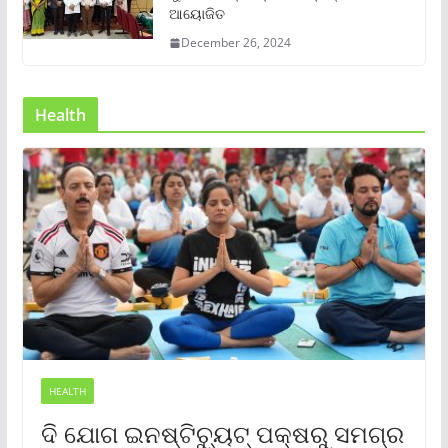
ଆୟୋଜିତ
December 26, 2024
Health
HEALTH
ଦି ଯୋଗ ଇନଷ୍ଟିଚ୍ୟୁଟ୍ ପକ୍ଷରୁ ସମଗ୍ର