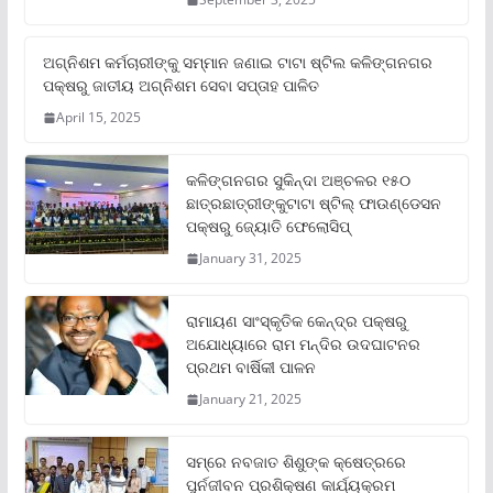
ଅଗ୍ନିଶମ କର୍ମଚାରୀଙ୍କୁ ସମ୍ମାନ ଜଣାଇ ଟାଟା ଷ୍ଟିଲ କଳିଙ୍ଗନଗର
ପକ୍ଷରୁ ଜାତୀୟ ଅଗ୍ନିଶମ ସେବା ସପ୍ତାହ ପାଳିତ
April 15, 2025
କଳିଙ୍ଗନଗର ସୁକିନ୍ଦା ଅଞ୍ଚଳର ୧୫୦
ଛାତ୍ରଛାତ୍ରୀଙ୍କୁଟାଟା ଷ୍ଟିଲ୍ ଫାଉଣ୍ଡେସନ
ପକ୍ଷରୁ ଜ୍ୟୋତି ଫେଲୋସିପ୍‌
January 31, 2025
ରାମାୟଣ ସାଂସ୍କୃତିକ କେନ୍ଦ୍ର ପକ୍ଷରୁ
ଅଯୋଧ୍ୟାରେ ରାମ ମନ୍ଦିର ଉଦଘାଟନର
ପ୍ରଥମ ବାର୍ଷିକୀ ପାଳନ
January 21, 2025
ସମ୍‌ରେ ନବଜାତ ଶିଶୁଙ୍କ କ୍ଷେତ୍ରରେ
ପୁର୍ନଜୀବନ ପ୍ରଶିକ୍ଷଣ କାର୍ଯ୍ୟକ୍ରମ