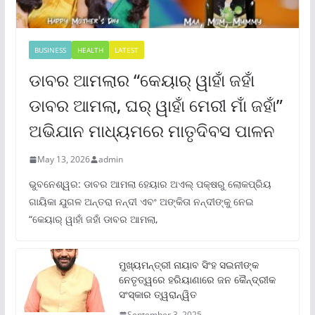
BUSINESS
HEALTH
LATEST
ଡାବର ଆମଲାର “କେୟାର୍ ୱାହାଁ ଜହାଁ
ଡାବର ଆମଲା, ଘର୍ ୱାହାଁ ମେରୀ ମାଁ ଜହାଁ”
ଅଭିଯାନ ମାଧ୍ୟମରେ ମାତୃଦିବସ ପାଳନ
May 13, 2026
admin
ଭୁବନେଶ୍ୱର: ଡାବର ଆମଲା ହେୟାର ଅଏଲ୍ ପକ୍ଷରୁ ଲୋକପ୍ରିୟ
ଗାୟିକା ଯୁଗଳ ଅନ୍ତରା ନନ୍ଦୀ ଏବଂ ଅଙ୍କିତା ନନ୍ଦୀଙ୍କୁ ନେଇ
“କେୟାର୍ ୱାହାଁ ଜହାଁ ଡାବର ଆମଲା,
ମୁଖ୍ୟମନ୍ତ୍ରୀ ନାୟାବ ସିଂହ ସଇନୀଙ୍କ
ନେତୃତ୍ୱରେ ହରିୟାଣାରେ ଜନ କୈନ୍ଦ୍ରୀକ
ସଂସ୍କାର ତ୍ୱରାନ୍ୱିତ
September 3, 2025