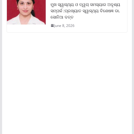
ମୁଖ ସ୍ୱାସ୍ଥ୍ୟ ଓ ତ୍ୱଚା ସମସ୍ୟାର ଅଦୃଶ୍ୟ
ସମ୍ପର୍କ :ପ୍ରଖ୍ୟାତ ସ୍ୱାସ୍ଥ୍ୟ ବିଶେଷଜ୍ଞ ଡା.
ସୋନିଆ ଦତ୍ତ
June 8, 2026