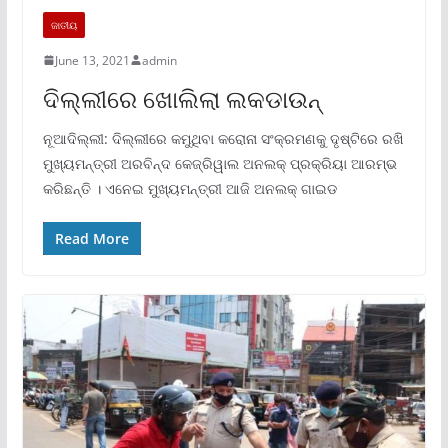
ଜାତୀୟ
June 13, 2021
admin
ଦିଲ୍ଲୀରେ ଖୋଲିଲା ଲକଡାଉନ୍‌
ନୂଆଦିଲ୍ଲୀ: ଦିଲ୍ଲୀରେ କମୁଥିବା କରୋନା ସଂକ୍ରମଣକୁ ଦୃଷ୍ଟିରେ ରଖି
ମୁଖ୍ୟମନ୍ତ୍ରୀ ଅରବିନ୍ଦ କେଜ୍ରିୱାଲ ଅନଲକ୍ ପ୍ରକ୍ରିୟା ଆରମ୍ଭ
କରିଛନ୍ତି । ଏନେଇ ମୁଖ୍ୟମନ୍ତ୍ରୀ ଆଜି ଅନଲକ୍ ଗାଇଡ
Read More