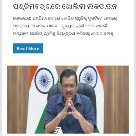
ପଶ୍ଚିମବଙ୍ଗରେ ଖୋଲିଲା ଲକଡାଉନ
କୋଲକାତା: ପଶ୍ଚିମବଙ୍ଗରେ କୋଭିଡ୍ ସ୍ଥିତିକୁ ଦୃଷ୍ଟିରେ ଅନଲକ୍
ପ୍ରକ୍ରିୟା ଆରମ୍ଭ ଯାଇଛି । ମୁଖ୍ୟମନ୍ତ୍ରୀ ମମତା ବାନାର୍ଜୀ
ରାଜ୍ୟରେ କୋଭିଡ୍ ସ୍ଥିତିକୁ ନିୟନ୍ତ୍ରଣ କରିବାକୁ ଯାଇ ଅନଲକ୍
Read More