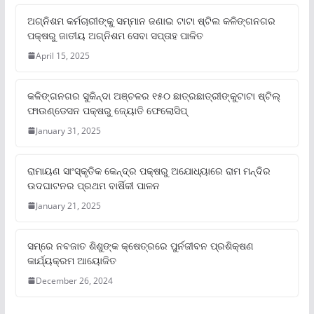
ଅଗ୍ନିଶମ କର୍ମଚାରୀଙ୍କୁ ସମ୍ମାନ ଜଣାଇ ଟାଟା ଷ୍ଟିଲ କଳିଙ୍ଗନଗର
ପକ୍ଷରୁ ଜାତୀୟ ଅଗ୍ନିଶମ ସେବା ସପ୍ତାହ ପାଳିତ
April 15, 2025
କଳିଙ୍ଗନଗର ସୁକିନ୍ଦା ଅଞ୍ଚଳର ୧୫୦ ଛାତ୍ରଛାତ୍ରୀଙ୍କୁଟାଟା ଷ୍ଟିଲ୍
ଫାଉଣ୍ଡେସନ ପକ୍ଷରୁ ଜ୍ୟୋତି ଫେଲୋସିପ୍‌
January 31, 2025
ରାମାୟଣ ସାଂସ୍କୃତିକ କେନ୍ଦ୍ର ପକ୍ଷରୁ ଅଯୋଧ୍ୟାରେ ରାମ ମନ୍ଦିର
ଉଦଘାଟନର ପ୍ରଥମ ବାର୍ଷିକୀ ପାଳନ
January 21, 2025
ସମ୍‌ରେ ନବଜାତ ଶିଶୁଙ୍କ କ୍ଷେତ୍ରରେ ପୁର୍ନଜୀବନ ପ୍ରଶିକ୍ଷଣ
କାର୍ଯ୍ୟକ୍ରମ ଆୟୋଜିତ
December 26, 2024