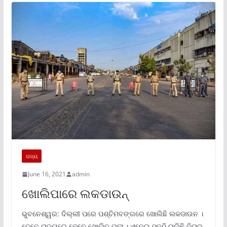
ରାଜ୍ୟ
June 16, 2021
admin
ଖୋଲିପାରେ ଲକଡାଉନ୍‌
ଭୁବନେଶ୍ୱର: ଦିଲ୍ଲୀ ପରେ ପଶ୍ଚିମବଙ୍ଗରେ ଖୋଲିଛି ଲକଡାଉନ ।
ତେବେ ରାଜ୍ୟରେ କେବେ ଖୋଲିବ ତାଲା । ଏନେଇ ସବୁଠି ଚାଲିଛି ବିଚାର