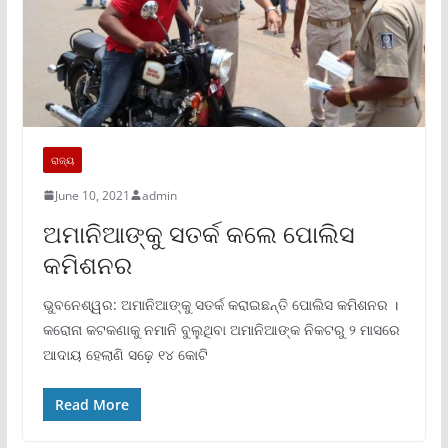
ରାଜ୍ୟ
June 10, 2021
admin
ଅମାନିଆଙ୍କୁ ସତର୍କ କଲେ ପୋଲିସ
କମିଶନର
ଭୁବନେଶ୍ୱର: ଅମାନିଆଙ୍କୁ ସତର୍କ କରାଇଛନ୍ତି ପୋଲିସ କମିଶନର ।
କରୋନା କଟକଣାକୁ ନମାନି ବୁଲୁଥିବା ଅମାନିଆଙ୍କ ନିକଟରୁ ୨ ମାସରେ
ଆଦାୟ ହେଲାଣି ସଢ଼େ ୧୪ କୋଟି
Read More