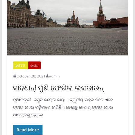
LATEST
ଜାତୀୟ
October 28, 2021
admin
ସାବଧାନ୍! ପୁଣି ଫେରିଲା ଲକଡାଉନ୍
ନୂଆଦିଲ୍ଲୀ: କମୁନି କରୋନା କାୟା । ଦ୍ୱିତୀୟ ଲହର ପରେ ଏବେ
ତୃତୀୟ ଲହର ବଢ଼ିବାରେ ଲାଗିଛି । ବେକାବୁ ହେବାରୁ ତୃତୀୟ ଲହର
ଆରମ୍ଭରୁ ଋଷରେ
Read More