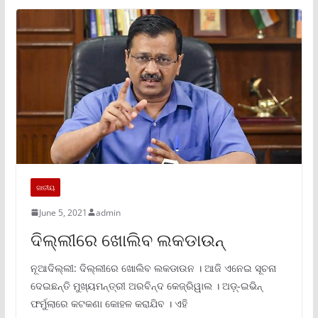
ଜାତୀୟ
June 5, 2021
admin
ଦିଲ୍ଲୀରେ ଖୋଲିବ ଲକଡାଉନ୍‌
ନୂଆଦିଲ୍ଲୀ: ଦିଲ୍ଲୀରେ ଖୋଲିବ ଲକଡାଉନ । ଆଜି ଏନେଇ ସୂଚନା
ଦେଇଛନ୍ତି ମୁଖ୍ୟମନ୍ତ୍ରୀ ଅରବିନ୍ଦ କେଜ୍ରିୱାଲ । ଅଡ଼୍-ଇଭିନ୍
ଫର୍ମୁଲାରେ କଟକଣା କୋହଳ କରାଯିବ । ଏହି