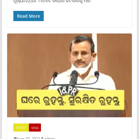
ମୁଖ୍ୟମନ୍ତ୍ରୀ । ତେବେ କରୋନା କଟକଣାକୁ ମାନି
Read More
LATEST
ରାଜ୍ୟ
June 30, 2021
admin