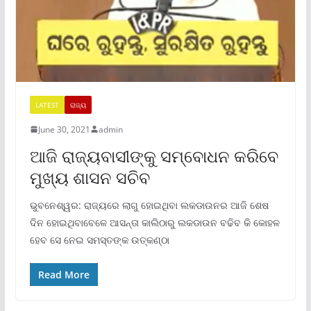
LATEST
ରାଜ୍ୟ
June 30, 2021
admin
ଆଜି ରାଜ୍ୟବାସୀଙ୍କୁ ସମ୍ବୋଧନ କରିବେ
ମୁଖ୍ୟ ଶାସନ ସଚିବ
ଭୁବନେଶ୍ୱର: ରାଜ୍ୟରେ ଲାଗୁ ହୋଇଥିବା ଲକଡାଉନର ଆଜି ଶେଷ
ଦିନ ହୋଇଥିବାବେଳେ ଆସନ୍ତା କାଲିଠାରୁ ଲକଡାଉନ ବଢିବ କି କୋହଳ
ହେବ ସେ ନେଇ ସମସ୍ତଙ୍କ ଉତ୍କଣ୍ଠା
Read More