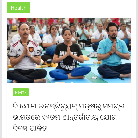
Health
HEALTH
ଦି ଯୋଗ ଇନଷ୍ଟିଚ୍ୟୁଟ୍ ପକ୍ଷରୁ ସମଗ୍ର
ଭାରତରେ ୧୨ତମ ଆନ୍ତର୍ଜାତୀୟ ଯୋଗ
ଦିବସ ପାଳିତ