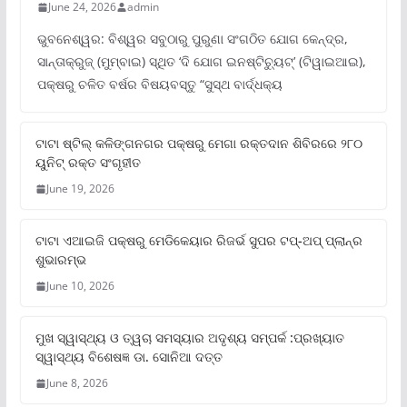
June 24, 2026
admin
ଭୁବନେଶ୍ୱର: ବିଶ୍ୱର ସବୁଠାରୁ ପୁରୁଣା ସଂଗଠିତ ଯୋଗ କେନ୍ଦ୍ର,
ସାନ୍ତାକ୍ରୁଜ୍ (ମୁମ୍ବାଇ) ସ୍ଥିତ ‘ଦି ଯୋଗ ଇନଷ୍ଟିଚ୍ୟୁଟ୍‌’ (ଟିୱାଇଆଇ),
ପକ୍ଷରୁ ଚଳିତ ବର୍ଷର ବିଷୟବସ୍ତୁ “ସୁସ୍ଥ ବାର୍ଦ୍ଧକ୍ୟ
ଟାଟା ଷ୍ଟିଲ୍‌ କଳିଙ୍ଗନଗର ପକ୍ଷରୁ ମେଗା ରକ୍ତଦାନ ଶିବିରରେ ୨୮୦
ୟୁନିଟ୍‌ ରକ୍ତ ସଂଗୃହୀତ
June 19, 2026
ଟାଟା ଏଆଇଜି ପକ୍ଷରୁ ମେଡିକେୟାର ରିଜର୍ଭ ସୁପର ଟପ୍‌-ଅପ୍ ପ୍ଲାନ୍‌ର
ଶୁଭାରମ୍ଭ
June 10, 2026
ମୁଖ ସ୍ୱାସ୍ଥ୍ୟ ଓ ତ୍ୱଚା ସମସ୍ୟାର ଅଦୃଶ୍ୟ ସମ୍ପର୍କ :ପ୍ରଖ୍ୟାତ
ସ୍ୱାସ୍ଥ୍ୟ ବିଶେଷଜ୍ଞ ଡା. ସୋନିଆ ଦତ୍ତ
June 8, 2026