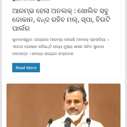
ଆରମ୍ଭ ହେଲା ଅନଲକ୍ : ଖୋଲିବ ସବୁ
ଦୋକାନ, ବନ୍ଦ ରହିବ ମଲ୍‌, ସ୍ପା, ବିଉଟି
ପାର୍ଲର
ଭୁବନେଶ୍ୱର: ରାଜ୍ୟରେ ଆରମ୍ଭ ହୋଇଛି ଅନଲକ୍ ପ୍ରକ୍ରିୟା ।
ଏନେଇ ଘୋଷଣା କରିଛନ୍ତି ରାଜ୍ୟ ମୁଖ୍ୟ ଶାସନ ସଚିବ ସୁରେଶ
ମହାପାତ୍ର । ସମଗ୍ର ରାଜ୍ୟର ସଂକ୍ରମଣ
Read More