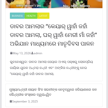
BUSINESS
HEALTH
LATEST
ଡାବର ଆମଲାର “କେୟାର୍ ୱାହାଁ ଜହାଁ
ଡାବର ଆମଲା, ଘର୍ ୱାହାଁ ମେରୀ ମାଁ ଜହାଁ”
ଅଭିଯାନ ମାଧ୍ୟମରେ ମାତୃଦିବସ ପାଳନ
May 13, 2026
admin
ଭୁବନେଶ୍ୱର: ଡାବର ଆମଲା ହେୟାର ଅଏଲ୍ ପକ୍ଷରୁ ଲୋକପ୍ରିୟ
ଗାୟିକା ଯୁଗଳ ଅନ୍ତରା ନନ୍ଦୀ ଏବଂ ଅଙ୍କିତା ନନ୍ଦୀଙ୍କୁ ନେଇ
“କେୟାର୍ ୱାହାଁ ଜହାଁ ଡାବର ଆମଲା,
ମୁଖ୍ୟମନ୍ତ୍ରୀ ନାୟାବ ସିଂହ ସଇନୀଙ୍କ ନେତୃତ୍ୱରେ ହରିୟାଣାରେ ଜନ
କୈନ୍ଦ୍ରୀକ ସଂସ୍କାର ତ୍ୱରାନ୍ୱିତ
September 3, 2025