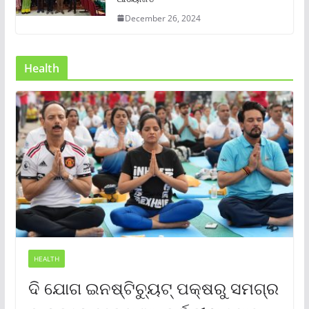
December 26, 2024
Health
HEALTH
ଦି ଯୋଗ ଇନଷ୍ଟିଚ୍ୟୁଟ୍ ପକ୍ଷରୁ ସମଗ୍ର