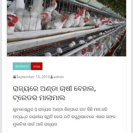
BUSINESS
ରାଜ୍ୟ
September 15, 2019
admin
ରାଜ୍ୟରେ ଅଣ୍ଡା ଚାଷୀ ବେହାଲ,
ଟ୍ରେଡର ମାଲାମାଲ
ଭୁବନେଶ୍ୱର () ରାଜ୍ୟର ଅଣ୍ଡା ଶିଳ୍ପରେ ଗତ କିଛି ମାସ ଧରି
ଅତ୍ୟନ୍ତ ଦୟନୀୟ ସ୍ଥିତି ଦେଇ ଗତି କରୁଥିଲାବେଳେ ଏହାର ସଫଳ
ମୁକାବିଲା ପାଇଁ ଆଜି ରାଜ୍ୟର