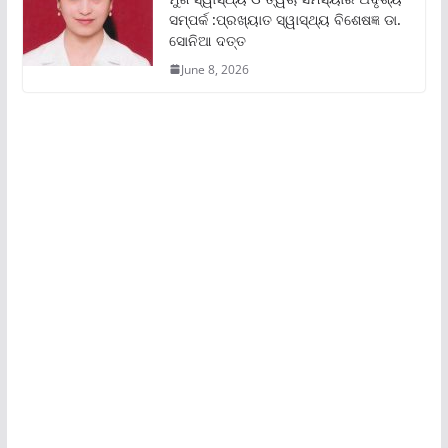
ସମ୍ପର୍କ :ପ୍ରଖ୍ୟାତ ସ୍ୱାସ୍ଥ୍ୟ ବିଶେଷଜ୍ଞ ଡା.
ସୋନିଆ ଦତ୍ତ
June 8, 2026