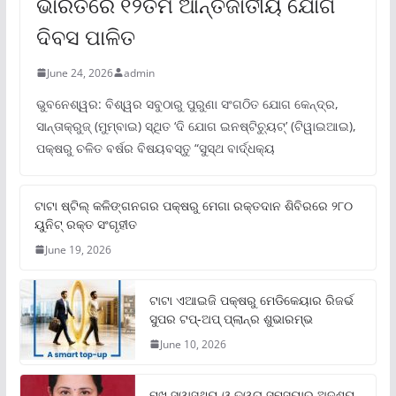
ଭାରତରେ ୧୨ତମ ଆନ୍ତର୍ଜାତୀୟ ଯୋଗ
ଦିବସ ପାଳିତ
June 24, 2026
admin
ଭୁବନେଶ୍ୱର: ବିଶ୍ୱର ସବୁଠାରୁ ପୁରୁଣା ସଂଗଠିତ ଯୋଗ କେନ୍ଦ୍ର,
ସାନ୍ତାକ୍ରୁଜ୍ (ମୁମ୍ବାଇ) ସ୍ଥିତ ‘ଦି ଯୋଗ ଇନଷ୍ଟିଚ୍ୟୁଟ୍‌’ (ଟିୱାଇଆଇ),
ପକ୍ଷରୁ ଚଳିତ ବର୍ଷର ବିଷୟବସ୍ତୁ “ସୁସ୍ଥ ବାର୍ଦ୍ଧକ୍ୟ
ଟାଟା ଷ୍ଟିଲ୍‌ କଳିଙ୍ଗନଗର ପକ୍ଷରୁ ମେଗା ରକ୍ତଦାନ ଶିବିରରେ ୨୮୦
ୟୁନିଟ୍‌ ରକ୍ତ ସଂଗୃହୀତ
June 19, 2026
ଟାଟା ଏଆଇଜି ପକ୍ଷରୁ ମେଡିକେୟାର ରିଜର୍ଭ
ସୁପର ଟପ୍‌-ଅପ୍ ପ୍ଲାନ୍‌ର ଶୁଭାରମ୍ଭ
June 10, 2026
ମୁଖ ସ୍ୱାସ୍ଥ୍ୟ ଓ ତ୍ୱଚା ସମସ୍ୟାର ଅଦୃଶ୍ୟ