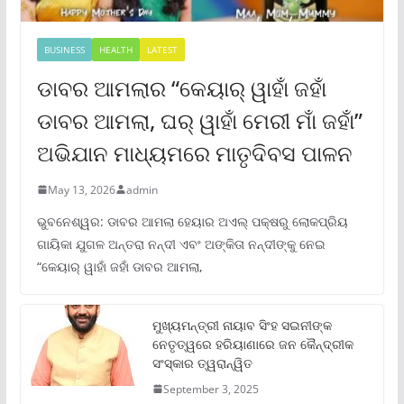
BUSINESS
HEALTH
LATEST
ଡାବର ଆମଲାର “କେୟାର୍ ୱାହାଁ ଜହାଁ
ଡାବର ଆମଲା, ଘର୍ ୱାହାଁ ମେରୀ ମାଁ ଜହାଁ”
ଅଭିଯାନ ମାଧ୍ୟମରେ ମାତୃଦିବସ ପାଳନ
May 13, 2026
admin
ଭୁବନେଶ୍ୱର: ଡାବର ଆମଲା ହେୟାର ଅଏଲ୍ ପକ୍ଷରୁ ଲୋକପ୍ରିୟ
ଗାୟିକା ଯୁଗଳ ଅନ୍ତରା ନନ୍ଦୀ ଏବଂ ଅଙ୍କିତା ନନ୍ଦୀଙ୍କୁ ନେଇ
“କେୟାର୍ ୱାହାଁ ଜହାଁ ଡାବର ଆମଲା,
ମୁଖ୍ୟମନ୍ତ୍ରୀ ନାୟାବ ସିଂହ ସଇନୀଙ୍କ
ନେତୃତ୍ୱରେ ହରିୟାଣାରେ ଜନ କୈନ୍ଦ୍ରୀକ
ସଂସ୍କାର ତ୍ୱରାନ୍ୱିତ
September 3, 2025