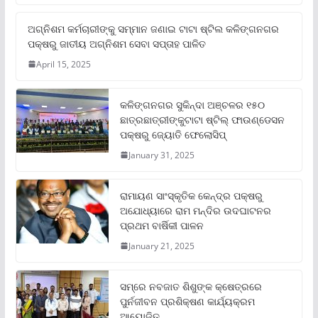
ଅଗ୍ନିଶମ କର୍ମଚାରୀଙ୍କୁ ସମ୍ମାନ ଜଣାଇ ଟାଟା ଷ୍ଟିଲ କଳିଙ୍ଗନଗର
ପକ୍ଷରୁ ଜାତୀୟ ଅଗ୍ନିଶମ ସେବା ସପ୍ତାହ ପାଳିତ
April 15, 2025
କଳିଙ୍ଗନଗର ସୁକିନ୍ଦା ଅଞ୍ଚଳର ୧୫୦
ଛାତ୍ରଛାତ୍ରୀଙ୍କୁଟାଟା ଷ୍ଟିଲ୍ ଫାଉଣ୍ଡେସନ
ପକ୍ଷରୁ ଜ୍ୟୋତି ଫେଲୋସିପ୍‌
January 31, 2025
ରାମାୟଣ ସାଂସ୍କୃତିକ କେନ୍ଦ୍ର ପକ୍ଷରୁ
ଅଯୋଧ୍ୟାରେ ରାମ ମନ୍ଦିର ଉଦଘାଟନର
ପ୍ରଥମ ବାର୍ଷିକୀ ପାଳନ
January 21, 2025
ସମ୍‌ରେ ନବଜାତ ଶିଶୁଙ୍କ କ୍ଷେତ୍ରରେ
ପୁର୍ନଜୀବନ ପ୍ରଶିକ୍ଷଣ କାର୍ଯ୍ୟକ୍ରମ
ଆୟୋଜିତ