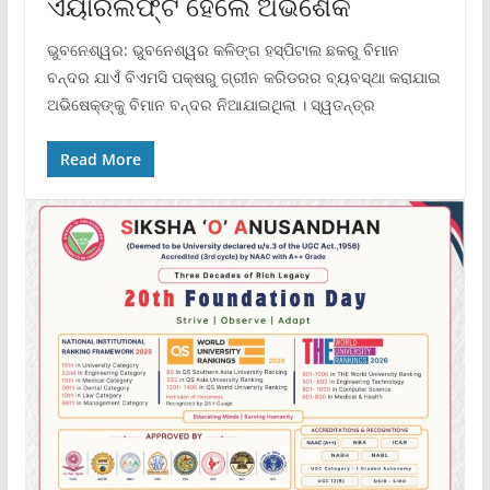
ଏୟାରଲିଫ୍ଟ ହେଲେ ଅଭିଶେକ
ଭୁବନେଶ୍ୱର: ଭୁବନେଶ୍ୱର କଳିଙ୍ଗ ହସ୍ପିଟାଲ ଛକରୁ ବିମାନ
ବନ୍ଦର ଯାଏଁ ବିଏମସି ପକ୍ଷରୁ ଗ୍ରୀନ କରିଡରର ବ୍ୟବସ୍ଥା କରାଯାଇ
ଅଭିଷେକ୍ଙ୍କୁ ବିମାନ ବନ୍ଦର ନିଆଯାଇଥିଲା । ସ୍ୱତନ୍ତ୍ର
Read More