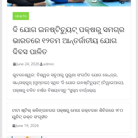
HEALTH
ଦି ଯୋଗ ଇନଷ୍ଟିଚ୍ୟୁଟ୍ ପକ୍ଷରୁ ସମଗ୍ର
ଭାରତରେ ୧୨ତମ ଆନ୍ତର୍ଜାତୀୟ ଯୋଗ
ଦିବସ ପାଳିତ
June 24, 2026
admin
ଭୁବନେଶ୍ୱର: ବିଶ୍ୱର ସବୁଠାରୁ ପୁରୁଣା ସଂଗଠିତ ଯୋଗ କେନ୍ଦ୍ର,
ସାନ୍ତାକ୍ରୁଜ୍ (ମୁମ୍ବାଇ) ସ୍ଥିତ ‘ଦି ଯୋଗ ଇନଷ୍ଟିଚ୍ୟୁଟ୍‌’ (ଟିୱାଇଆଇ),
ପକ୍ଷରୁ ଚଳିତ ବର୍ଷର ବିଷୟବସ୍ତୁ “ସୁସ୍ଥ ବାର୍ଦ୍ଧକ୍ୟ
ଟାଟା ଷ୍ଟିଲ୍‌ କଳିଙ୍ଗନଗର ପକ୍ଷରୁ ମେଗା ରକ୍ତଦାନ ଶିବିରରେ ୨୮୦
ୟୁନିଟ୍‌ ରକ୍ତ ସଂଗୃହୀତ
June 19, 2026