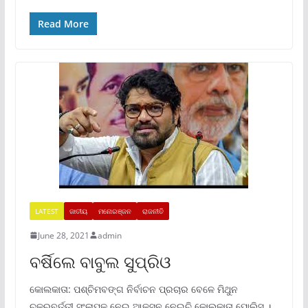
Read More
LATEST
ଜାତୀୟ
ମନୋରଞ୍ଜନ
ରାଜନୀତି
June 28, 2021
admin
ବର୍ଷିଲେ ବାବୁଲ ସୁପ୍ରିଓ
କୋଲକାତା: ପଶ୍ଚିମବଙ୍ଗ ନିର୍ବାଚନ ପ୍ରଚାର ବେଳେ ମିଥୁନ
ଚକ୍ରବର୍ତ୍ତୀ ସଂଳାପକୁ ନେଇ ଆକ୍ସନ ନେଇଚି କୋଲକାତା ପୋଲିସ ।