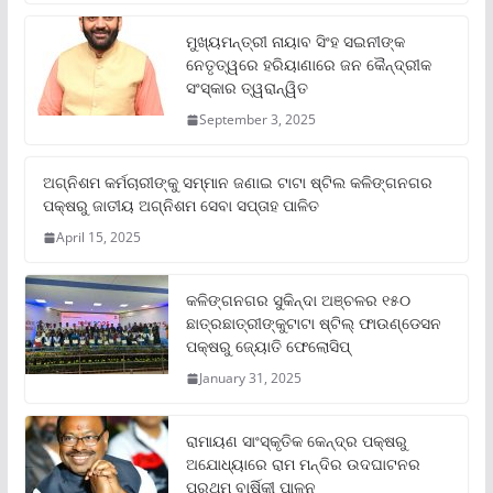
ମୁଖ୍ୟମନ୍ତ୍ରୀ ନାୟାବ ସିଂହ ସଇନୀଙ୍କ
ନେତୃତ୍ୱରେ ହରିୟାଣାରେ ଜନ କୈନ୍ଦ୍ରୀକ
ସଂସ୍କାର ତ୍ୱରାନ୍ୱିତ
September 3, 2025
ଅଗ୍ନିଶମ କର୍ମଚାରୀଙ୍କୁ ସମ୍ମାନ ଜଣାଇ ଟାଟା ଷ୍ଟିଲ କଳିଙ୍ଗନଗର
ପକ୍ଷରୁ ଜାତୀୟ ଅଗ୍ନିଶମ ସେବା ସପ୍ତାହ ପାଳିତ
April 15, 2025
କଳିଙ୍ଗନଗର ସୁକିନ୍ଦା ଅଞ୍ଚଳର ୧୫୦
ଛାତ୍ରଛାତ୍ରୀଙ୍କୁଟାଟା ଷ୍ଟିଲ୍ ଫାଉଣ୍ଡେସନ
ପକ୍ଷରୁ ଜ୍ୟୋତି ଫେଲୋସିପ୍‌
January 31, 2025
ରାମାୟଣ ସାଂସ୍କୃତିକ କେନ୍ଦ୍ର ପକ୍ଷରୁ
ଅଯୋଧ୍ୟାରେ ରାମ ମନ୍ଦିର ଉଦଘାଟନର
ପ୍ରଥମ ବାର୍ଷିକୀ ପାଳନ