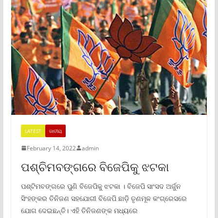
LATEST
ଜାତୀୟ
February 14, 2022
admin
ପଶ୍ଚିମବଙ୍ଗରେ ବିଜେପିକୁ ଝଟକା
ପଶ୍ଟିମବଙ୍ଗରେ ପୁଣି ବିଜେପିକୁ ଝଟକା । ବିଜେପି ସାଂସଦ ଅର୍ଜୁନ
ସିଂହଙ୍କର ତିନିଜଣ ସହଯୋଗୀ ବିଜେପି ଛାଡ଼ି ତୃଣମୂଳ କଂଗ୍ରେସରେ
ଯୋଗ ଦେଇଛନ୍ତି। ଏହି ତିନିଜଣଙ୍କ ମଧ୍ୟରେ