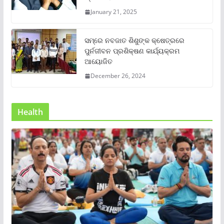
January 21, 2025
ସମ୍‌ରେ ନବଜାତ ଶିଶୁଙ୍କ କ୍ଷେତ୍ରରେ
ପୁର୍ନଜୀବନ ପ୍ରଶିକ୍ଷଣ କାର୍ଯ୍ୟକ୍ରମ
ଆୟୋଜିତ
December 26, 2024
Health