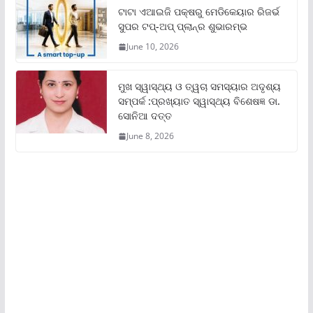
ଟାଟା ଏଆଇଜି ପକ୍ଷରୁ ମେଡିକେୟାର ରିଜର୍ଭ
ସୁପର ଟପ୍‌-ଅପ୍ ପ୍ଲାନ୍‌ର ଶୁଭାରମ୍ଭ
June 10, 2026
ମୁଖ ସ୍ୱାସ୍ଥ୍ୟ ଓ ତ୍ୱଚା ସମସ୍ୟାର ଅଦୃଶ୍ୟ
ସମ୍ପର୍କ :ପ୍ରଖ୍ୟାତ ସ୍ୱାସ୍ଥ୍ୟ ବିଶେଷଜ୍ଞ ଡା.
ସୋନିଆ ଦତ୍ତ
June 8, 2026