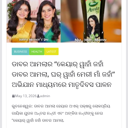
BUSINESS
HEALTH
LATEST
ଡାବର ଆମଲାର “କେୟାର୍ ୱାହାଁ ଜହାଁ
ଡାବର ଆମଲା, ଘର୍ ୱାହାଁ ମେରୀ ମାଁ ଜହାଁ”
ଅଭିଯାନ ମାଧ୍ୟମରେ ମାତୃଦିବସ ପାଳନ
May 13, 2026
admin
ଭୁବନେଶ୍ୱର: ଡାବର ଆମଲା ହେୟାର ଅଏଲ୍ ପକ୍ଷରୁ ଲୋକପ୍ରିୟ
ଗାୟିକା ଯୁଗଳ ଅନ୍ତରା ନନ୍ଦୀ ଏବଂ ଅଙ୍କିତା ନନ୍ଦୀଙ୍କୁ ନେଇ
“କେୟାର୍ ୱାହାଁ ଜହାଁ ଡାବର ଆମଲା,