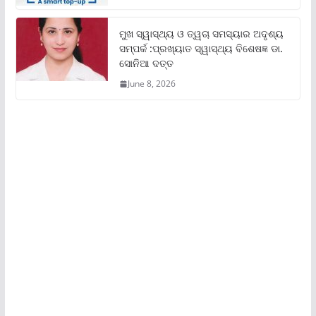
ମୁଖ ସ୍ୱାସ୍ଥ୍ୟ ଓ ତ୍ୱଚା ସମସ୍ୟାର ଅଦୃଶ୍ୟ
ସମ୍ପର୍କ :ପ୍ରଖ୍ୟାତ ସ୍ୱାସ୍ଥ୍ୟ ବିଶେଷଜ୍ଞ ଡା.
ସୋନିଆ ଦତ୍ତ
June 8, 2026