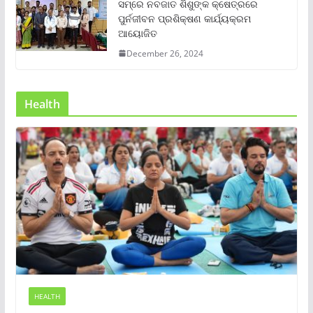
ସମ୍‌ରେ ନବଜାତ ଶିଶୁଙ୍କ କ୍ଷେତ୍ରରେ
ପୁର୍ନଜୀବନ ପ୍ରଶିକ୍ଷଣ କାର୍ଯ୍ୟକ୍ରମ
ଆୟୋଜିତ
December 26, 2024
Health
HEALTH