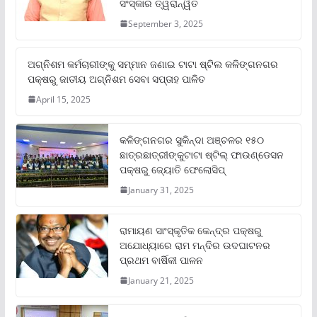
ସଂସ୍କାର ତ୍ୱରାନ୍ୱିତ
September 3, 2025
ଅଗ୍ନିଶମ କର୍ମଚାରୀଙ୍କୁ ସମ୍ମାନ ଜଣାଇ ଟାଟା ଷ୍ଟିଲ କଳିଙ୍ଗନଗର
ପକ୍ଷରୁ ଜାତୀୟ ଅଗ୍ନିଶମ ସେବା ସପ୍ତାହ ପାଳିତ
April 15, 2025
କଳିଙ୍ଗନଗର ସୁକିନ୍ଦା ଅଞ୍ଚଳର ୧୫୦
ଛାତ୍ରଛାତ୍ରୀଙ୍କୁଟାଟା ଷ୍ଟିଲ୍ ଫାଉଣ୍ଡେସନ
ପକ୍ଷରୁ ଜ୍ୟୋତି ଫେଲୋସିପ୍‌
January 31, 2025
ରାମାୟଣ ସାଂସ୍କୃତିକ କେନ୍ଦ୍ର ପକ୍ଷରୁ
ଅଯୋଧ୍ୟାରେ ରାମ ମନ୍ଦିର ଉଦଘାଟନର
ପ୍ରଥମ ବାର୍ଷିକୀ ପାଳନ
January 21, 2025