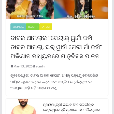
BUSINESS
HEALTH
LATEST
ଡାବର ଆମଲାର “କେୟାର୍ ୱାହାଁ ଜହାଁ
ଡାବର ଆମଲା, ଘର୍ ୱାହାଁ ମେରୀ ମାଁ ଜହାଁ”
ଅଭିଯାନ ମାଧ୍ୟମରେ ମାତୃଦିବସ ପାଳନ
May 13, 2026
admin
ଭୁବନେଶ୍ୱର: ଡାବର ଆମଲା ହେୟାର ଅଏଲ୍ ପକ୍ଷରୁ ଲୋକପ୍ରିୟ
ଗାୟିକା ଯୁଗଳ ଅନ୍ତରା ନନ୍ଦୀ ଏବଂ ଅଙ୍କିତା ନନ୍ଦୀଙ୍କୁ ନେଇ
“କେୟାର୍ ୱାହାଁ ଜହାଁ ଡାବର ଆମଲା,
ମୁଖ୍ୟମନ୍ତ୍ରୀ ନାୟାବ ସିଂହ ସଇନୀଙ୍କ
ନେତୃତ୍ୱରେ ହରିୟାଣାରେ ଜନ କୈନ୍ଦ୍ରୀକ