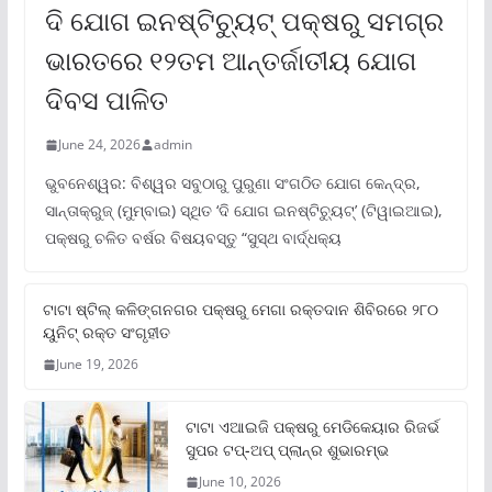
ଦି ଯୋଗ ଇନଷ୍ଟିଚ୍ୟୁଟ୍ ପକ୍ଷରୁ ସମଗ୍ର
ଭାରତରେ ୧୨ତମ ଆନ୍ତର୍ଜାତୀୟ ଯୋଗ
ଦିବସ ପାଳିତ
June 24, 2026
admin
ଭୁବନେଶ୍ୱର: ବିଶ୍ୱର ସବୁଠାରୁ ପୁରୁଣା ସଂଗଠିତ ଯୋଗ କେନ୍ଦ୍ର,
ସାନ୍ତାକ୍ରୁଜ୍ (ମୁମ୍ବାଇ) ସ୍ଥିତ ‘ଦି ଯୋଗ ଇନଷ୍ଟିଚ୍ୟୁଟ୍‌’ (ଟିୱାଇଆଇ),
ପକ୍ଷରୁ ଚଳିତ ବର୍ଷର ବିଷୟବସ୍ତୁ “ସୁସ୍ଥ ବାର୍ଦ୍ଧକ୍ୟ
ଟାଟା ଷ୍ଟିଲ୍‌ କଳିଙ୍ଗନଗର ପକ୍ଷରୁ ମେଗା ରକ୍ତଦାନ ଶିବିରରେ ୨୮୦
ୟୁନିଟ୍‌ ରକ୍ତ ସଂଗୃହୀତ
June 19, 2026
ଟାଟା ଏଆଇଜି ପକ୍ଷରୁ ମେଡିକେୟାର ରିଜର୍ଭ
ସୁପର ଟପ୍‌-ଅପ୍ ପ୍ଲାନ୍‌ର ଶୁଭାରମ୍ଭ
June 10, 2026