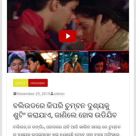
LATEST
ମନୋରଞ୍ଜନ
November 25, 2019
admin
ବଲିଉଡରେ କିପରି ଚୁମ୍ବନ ଦୁଶ୍ୟକୁ
ଶୁଟିଂ କରାଯାଏ, ଜାଣିଲେ ହୋସ ଉଡିଯିବ
ବଲିଉଡ୍ ର ରଙ୍ଗିନ୍ ପରଦାରେ ଯଦି ଆଜି କାଲିର ସମୟ ରେ ଚୁମ୍ବନ
ର ଦୁଶ୍ୟକୁ ଉପସ୍ଥାପନ କରା ନଯାଉଛି ତେବେ ତାହା ବକ୍ସ ଅଫିସ୍ରେ