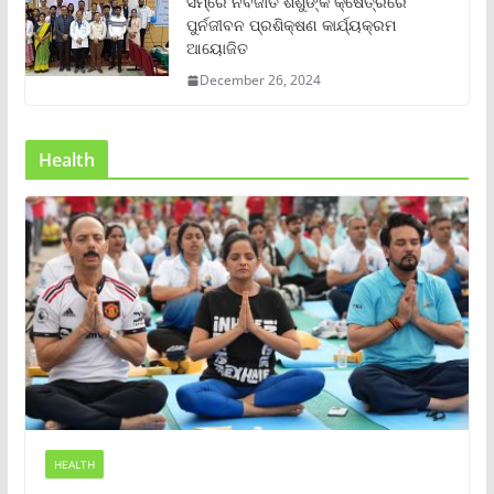
ସମ୍‌ରେ ନବଜାତ ଶିଶୁଙ୍କ କ୍ଷେତ୍ରରେ
ପୁର୍ନଜୀବନ ପ୍ରଶିକ୍ଷଣ କାର୍ଯ୍ୟକ୍ରମ
ଆୟୋଜିତ
December 26, 2024
Health
HEALTH