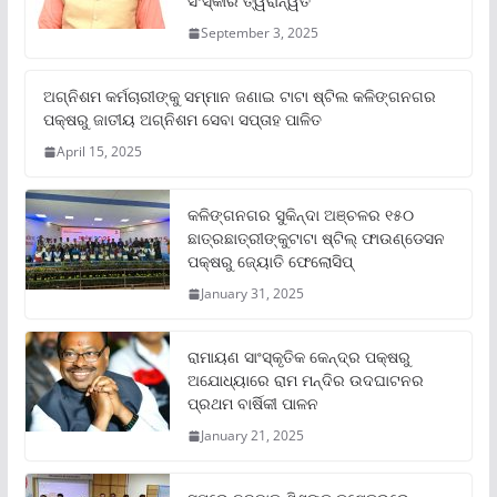
ସଂସ୍କାର ତ୍ୱରାନ୍ୱିତ
September 3, 2025
ଅଗ୍ନିଶମ କର୍ମଚାରୀଙ୍କୁ ସମ୍ମାନ ଜଣାଇ ଟାଟା ଷ୍ଟିଲ କଳିଙ୍ଗନଗର
ପକ୍ଷରୁ ଜାତୀୟ ଅଗ୍ନିଶମ ସେବା ସପ୍ତାହ ପାଳିତ
April 15, 2025
କଳିଙ୍ଗନଗର ସୁକିନ୍ଦା ଅଞ୍ଚଳର ୧୫୦
ଛାତ୍ରଛାତ୍ରୀଙ୍କୁଟାଟା ଷ୍ଟିଲ୍ ଫାଉଣ୍ଡେସନ
ପକ୍ଷରୁ ଜ୍ୟୋତି ଫେଲୋସିପ୍‌
January 31, 2025
ରାମାୟଣ ସାଂସ୍କୃତିକ କେନ୍ଦ୍ର ପକ୍ଷରୁ
ଅଯୋଧ୍ୟାରେ ରାମ ମନ୍ଦିର ଉଦଘାଟନର
ପ୍ରଥମ ବାର୍ଷିକୀ ପାଳନ
January 21, 2025