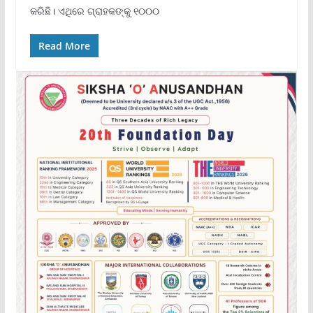
କରିଛି। ଏଥିରେ ଗ୍ରାହକଙ୍କୁ ୧୦୦୦
Read More