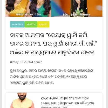
BUSINESS
HEALTH
LATEST
ଡାବର ଆମଲାର “କେୟାର୍ ୱାହାଁ ଜହାଁ
ଡାବର ଆମଲା, ଘର୍ ୱାହାଁ ମେରୀ ମାଁ ଜହାଁ”
ଅଭିଯାନ ମାଧ୍ୟମରେ ମାତୃଦିବସ ପାଳନ
May 13, 2026
admin
ଭୁବନେଶ୍ୱର: ଡାବର ଆମଲା ହେୟାର ଅଏଲ୍ ପକ୍ଷରୁ ଲୋକପ୍ରିୟ
ଗାୟିକା ଯୁଗଳ ଅନ୍ତରା ନନ୍ଦୀ ଏବଂ ଅଙ୍କିତା ନନ୍ଦୀଙ୍କୁ ନେଇ
“କେୟାର୍ ୱାହାଁ ଜହାଁ ଡାବର ଆମଲା,
ମୁଖ୍ୟମନ୍ତ୍ରୀ ନାୟାବ ସିଂହ ସଇନୀଙ୍କ
ନେତୃତ୍ୱରେ ହରିୟାଣାରେ ଜନ କୈନ୍ଦ୍ରୀକ