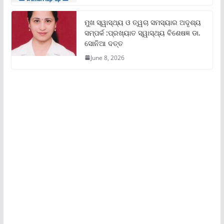
ମୁଖ ସ୍ୱାସ୍ଥ୍ୟ ଓ ତ୍ୱଚା ସମସ୍ୟାର ଅଦୃଶ୍ୟ
ସମ୍ପର୍କ :ପ୍ରଖ୍ୟାତ ସ୍ୱାସ୍ଥ୍ୟ ବିଶେଷଜ୍ଞ ଡା.
ସୋନିଆ ଦତ୍ତ
June 8, 2026