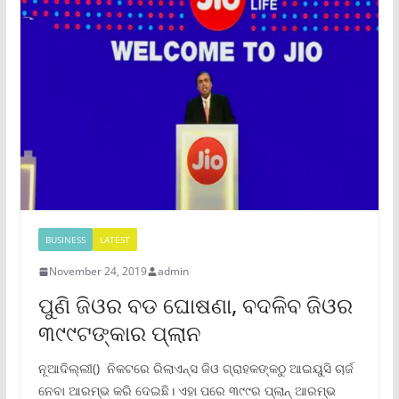
BUSINESS
LATEST
November 24, 2019
admin
ପୁଣି ଜିଓର ବଡ ଘୋଷଣା, ବଦଳିବ ଜିଓର
୩୯୯ଟଙ୍କାର ପ୍ଲାନ
ନୂଆଦିଲ୍ଲୀ() ନିକଟରେ ରିଲାଏନ୍ସ ଜିଓ ଗ୍ରାହକଙ୍କଠୁ ଆଇୟୁସି ଚାର୍ଜ
ନେବା ଆରମ୍ଭ କରି ଦେଇଛି। ଏହା ପରେ ୩୯୯ର ପ୍ଲାନ୍ ଆରମ୍ଭ