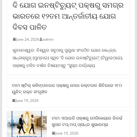
ଦି ଯୋଗ ଇନଷ୍ଟିଚ୍ୟୁଟ୍ ପକ୍ଷରୁ ସମଗ୍ର
ଭାରତରେ ୧୨ତମ ଆନ୍ତର୍ଜାତୀୟ ଯୋଗ
ଦିବସ ପାଳିତ
June 24, 2026
admin
ଭୁବନେଶ୍ୱର: ବିଶ୍ୱର ସବୁଠାରୁ ପୁରୁଣା ସଂଗଠିତ ଯୋଗ କେନ୍ଦ୍ର,
ସାନ୍ତାକ୍ରୁଜ୍ (ମୁମ୍ବାଇ) ସ୍ଥିତ ‘ଦି ଯୋଗ ଇନଷ୍ଟିଚ୍ୟୁଟ୍‌’ (ଟିୱାଇଆଇ),
ପକ୍ଷରୁ ଚଳିତ ବର୍ଷର ବିଷୟବସ୍ତୁ “ସୁସ୍ଥ ବାର୍ଦ୍ଧକ୍ୟ
ଟାଟା ଷ୍ଟିଲ୍‌ କଳିଙ୍ଗନଗର ପକ୍ଷରୁ ମେଗା ରକ୍ତଦାନ ଶିବିରରେ ୨୮୦
ୟୁନିଟ୍‌ ରକ୍ତ ସଂଗୃହୀତ
June 19, 2026
ଟାଟା ଏଆଇଜି ପକ୍ଷରୁ ମେଡିକେୟାର ରିଜର୍ଭ
ସୁପର ଟପ୍‌-ଅପ୍ ପ୍ଲାନ୍‌ର ଶୁଭାରମ୍ଭ
June 10, 2026