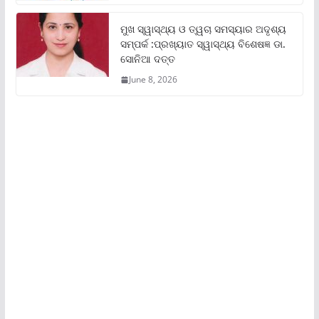
ମୁଖ ସ୍ୱାସ୍ଥ୍ୟ ଓ ତ୍ୱଚା ସମସ୍ୟାର ଅଦୃଶ୍ୟ
ସମ୍ପର୍କ :ପ୍ରଖ୍ୟାତ ସ୍ୱାସ୍ଥ୍ୟ ବିଶେଷଜ୍ଞ ଡା.
ସୋନିଆ ଦତ୍ତ
June 8, 2026