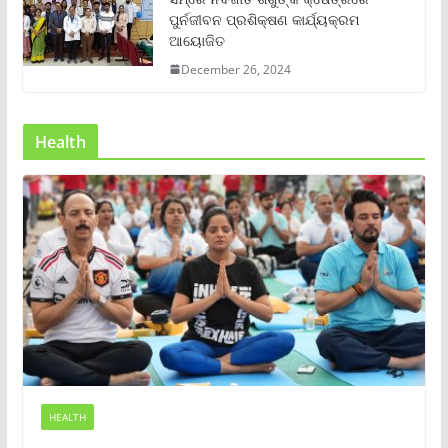
ପୁର୍ନଜୀବନ ପ୍ରଶିକ୍ଷଣ କାର୍ଯ୍ୟକ୍ରମ
ଆୟୋଜିତ
December 26, 2024
Health
HEALTH