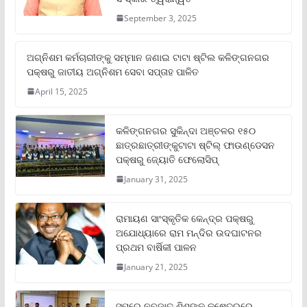
September 3, 2025
ଅଗ୍ନିଶମ କର୍ମଚାରୀଙ୍କୁ ସମ୍ମାନ ଜଣାଇ ଟାଟା ଷ୍ଟିଲ କଳିଙ୍ଗନଗର
ପକ୍ଷରୁ ଜାତୀୟ ଅଗ୍ନିଶମ ସେବା ସପ୍ତାହ ପାଳିତ
April 15, 2025
କଳିଙ୍ଗନଗର ସୁକିନ୍ଦା ଅଞ୍ଚଳର ୧୫୦
ଛାତ୍ରଛାତ୍ରୀଙ୍କୁଟାଟା ଷ୍ଟିଲ୍ ଫାଉଣ୍ଡେସନ
ପକ୍ଷରୁ ଜ୍ୟୋତି ଫେଲୋସିପ୍‌
January 31, 2025
ରାମାୟଣ ସାଂସ୍କୃତିକ କେନ୍ଦ୍ର ପକ୍ଷରୁ
ଅଯୋଧ୍ୟାରେ ରାମ ମନ୍ଦିର ଉଦଘାଟନର
ପ୍ରଥମ ବାର୍ଷିକୀ ପାଳନ
January 21, 2025
ସମ୍‌ରେ ନବଜାତ ଶିଶୁଙ୍କ କ୍ଷେତ୍ରରେ