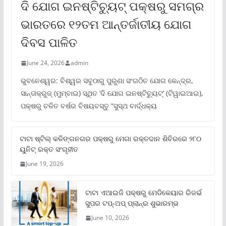
ଦି ଯୋଗ ଇନଷ୍ଟିଚ୍ୟୁଟ୍ ପକ୍ଷରୁ ସମଗ୍ର
ଭାରତରେ ୧୨ତମ ଆନ୍ତର୍ଜାତୀୟ ଯୋଗ
ଦିବସ ପାଳିତ
June 24, 2026
admin
ଭୁବନେଶ୍ୱର: ବିଶ୍ୱର ସବୁଠାରୁ ପୁରୁଣା ସଂଗଠିତ ଯୋଗ କେନ୍ଦ୍ର,
ସାନ୍ତାକ୍ରୁଜ୍ (ମୁମ୍ବାଇ) ସ୍ଥିତ ‘ଦି ଯୋଗ ଇନଷ୍ଟିଚ୍ୟୁଟ୍‌’ (ଟିୱାଇଆଇ),
ପକ୍ଷରୁ ଚଳିତ ବର୍ଷର ବିଷୟବସ୍ତୁ “ସୁସ୍ଥ ବାର୍ଦ୍ଧକ୍ୟ
ଟାଟା ଷ୍ଟିଲ୍‌ କଳିଙ୍ଗନଗର ପକ୍ଷରୁ ମେଗା ରକ୍ତଦାନ ଶିବିରରେ ୨୮୦
ୟୁନିଟ୍‌ ରକ୍ତ ସଂଗୃହୀତ
June 19, 2026
ଟାଟା ଏଆଇଜି ପକ୍ଷରୁ ମେଡିକେୟାର ରିଜର୍ଭ
ସୁପର ଟପ୍‌-ଅପ୍ ପ୍ଲାନ୍‌ର ଶୁଭାରମ୍ଭ
June 10, 2026