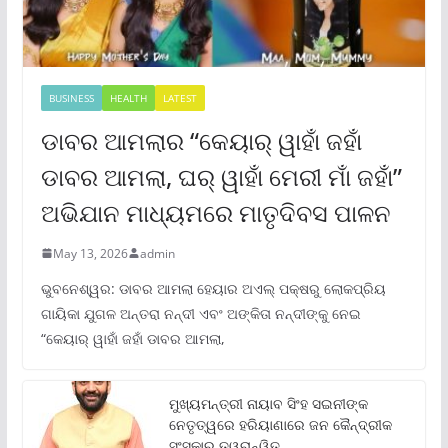
BUSINESS
HEALTH
LATEST
ଡାବର ଆମଲାର “କେୟାର୍ ୱାହାଁ ଜହାଁ
ଡାବର ଆମଲା, ଘର୍ ୱାହାଁ ମେରୀ ମାଁ ଜହାଁ”
ଅଭିଯାନ ମାଧ୍ୟମରେ ମାତୃଦିବସ ପାଳନ
May 13, 2026
admin
ଭୁବନେଶ୍ୱର: ଡାବର ଆମଲା ହେୟାର ଅଏଲ୍ ପକ୍ଷରୁ ଲୋକପ୍ରିୟ
ଗାୟିକା ଯୁଗଳ ଅନ୍ତରା ନନ୍ଦୀ ଏବଂ ଅଙ୍କିତା ନନ୍ଦୀଙ୍କୁ ନେଇ
“କେୟାର୍ ୱାହାଁ ଜହାଁ ଡାବର ଆମଲା,
ମୁଖ୍ୟମନ୍ତ୍ରୀ ନାୟାବ ସିଂହ ସଇନୀଙ୍କ
ନେତୃତ୍ୱରେ ହରିୟାଣାରେ ଜନ କୈନ୍ଦ୍ରୀକ
ସଂସ୍କାର ତ୍ୱରାନ୍ୱିତ