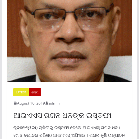
LATEST
ରାଜ୍ୟ
August 16, 2019
admin
ଆଇଏଏସ ଗଗନ ଧଳଙ୍କ ଇସ୍ତଫା
ଭୁବନେଶ୍ୱର() ଚାକିରୀରୁ ଇସ୍ତଫା ଦେଲେ ଆଇଏଏସ୍ ଗଗନ ଧଳ।
୧୯୮୫ ବ୍ୟାଚର ବରିଷ୍ଠ ଆଇଏଏସ୍ ଅଫିସର । ଗଗନ କୃଷି ଉତ୍ପାଦନ