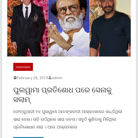
ମନୋରଞ୍ଜନ
February 26, 2019
admin
ପୁଲୱାମା ପ୍ରତିଶୋଧ ପରେ ସେନାକୁ
ସଲାମ୍
ଫେବ୍ରୁଆରୀ ୧୪ ପୁଲୱାମା ଆତଙ୍କବାଦୀ ଆକ୍ରମଣରେ କାନ୍ଦିଥିଲା
ସାରା ଦେଶ। ତାତି ଉଠିଥିଲେ ସାରା ଜନତା। ସବୁଠି ଶୁଣିବାକୁ ମିଳିଥିଲା
ପ୍ରତିଶୋଧର ନାରା । ଆଉ ଆକ୍ରମଣର