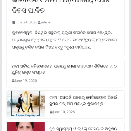
ଦିବସ ପାଳିତ
June 24, 2026
admin
ଭୁବନେଶ୍ୱର: ବିଶ୍ୱର ସବୁଠାରୁ ପୁରୁଣା ସଂଗଠିତ ଯୋଗ କେନ୍ଦ୍ର,
ସାନ୍ତାକ୍ରୁଜ୍ (ମୁମ୍ବାଇ) ସ୍ଥିତ ‘ଦି ଯୋଗ ଇନଷ୍ଟିଚ୍ୟୁଟ୍‌’ (ଟିୱାଇଆଇ),
ପକ୍ଷରୁ ଚଳିତ ବର୍ଷର ବିଷୟବସ୍ତୁ “ସୁସ୍ଥ ବାର୍ଦ୍ଧକ୍ୟ
ଟାଟା ଷ୍ଟିଲ୍‌ କଳିଙ୍ଗନଗର ପକ୍ଷରୁ ମେଗା ରକ୍ତଦାନ ଶିବିରରେ ୨୮୦
ୟୁନିଟ୍‌ ରକ୍ତ ସଂଗୃହୀତ
June 19, 2026
ଟାଟା ଏଆଇଜି ପକ୍ଷରୁ ମେଡିକେୟାର ରିଜର୍ଭ
ସୁପର ଟପ୍‌-ଅପ୍ ପ୍ଲାନ୍‌ର ଶୁଭାରମ୍ଭ
June 10, 2026
ମୁଖ ସ୍ୱାସ୍ଥ୍ୟ ଓ ତ୍ୱଚା ସମସ୍ୟାର ଅଦୃଶ୍ୟ