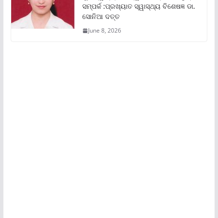
ସମ୍ପର୍କ :ପ୍ରଖ୍ୟାତ ସ୍ୱାସ୍ଥ୍ୟ ବିଶେଷଜ୍ଞ ଡା.
ସୋନିଆ ଦତ୍ତ
June 8, 2026