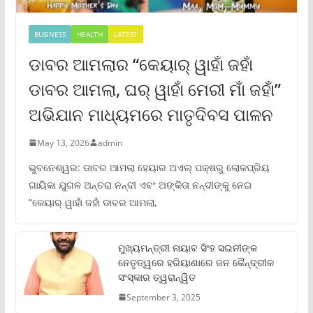
BUSINESS
HEALTH
LATEST
ଡାବର ଆମଲାର “କେୟାର୍ ୱାହାଁ ଜହାଁ
ଡାବର ଆମଲା, ଘର୍ ୱାହାଁ ମେରୀ ମାଁ ଜହାଁ”
ଅଭିଯାନ ମାଧ୍ୟମରେ ମାତୃଦିବସ ପାଳନ
May 13, 2026
admin
ଭୁବନେଶ୍ୱର: ଡାବର ଆମଲା ହେୟାର ଅଏଲ୍ ପକ୍ଷରୁ ଲୋକପ୍ରିୟ
ଗାୟିକା ଯୁଗଳ ଅନ୍ତରା ନନ୍ଦୀ ଏବଂ ଅଙ୍କିତା ନନ୍ଦୀଙ୍କୁ ନେଇ
“କେୟାର୍ ୱାହାଁ ଜହାଁ ଡାବର ଆମଲା,
ମୁଖ୍ୟମନ୍ତ୍ରୀ ନାୟାବ ସିଂହ ସଇନୀଙ୍କ
ନେତୃତ୍ୱରେ ହରିୟାଣାରେ ଜନ କୈନ୍ଦ୍ରୀକ
ସଂସ୍କାର ତ୍ୱରାନ୍ୱିତ
September 3, 2025