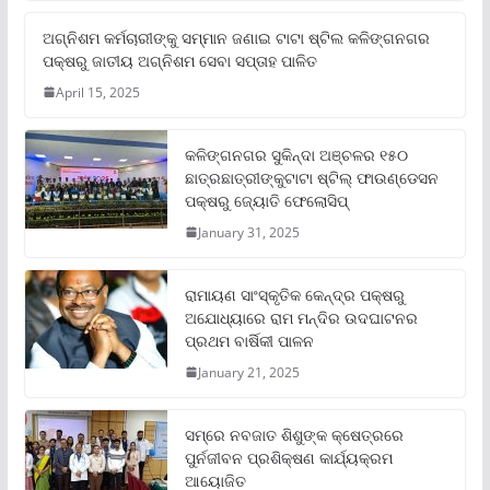
ଅଗ୍ନିଶମ କର୍ମଚାରୀଙ୍କୁ ସମ୍ମାନ ଜଣାଇ ଟାଟା ଷ୍ଟିଲ କଳିଙ୍ଗନଗର
ପକ୍ଷରୁ ଜାତୀୟ ଅଗ୍ନିଶମ ସେବା ସପ୍ତାହ ପାଳିତ
April 15, 2025
କଳିଙ୍ଗନଗର ସୁକିନ୍ଦା ଅଞ୍ଚଳର ୧୫୦
ଛାତ୍ରଛାତ୍ରୀଙ୍କୁଟାଟା ଷ୍ଟିଲ୍ ଫାଉଣ୍ଡେସନ
ପକ୍ଷରୁ ଜ୍ୟୋତି ଫେଲୋସିପ୍‌
January 31, 2025
ରାମାୟଣ ସାଂସ୍କୃତିକ କେନ୍ଦ୍ର ପକ୍ଷରୁ
ଅଯୋଧ୍ୟାରେ ରାମ ମନ୍ଦିର ଉଦଘାଟନର
ପ୍ରଥମ ବାର୍ଷିକୀ ପାଳନ
January 21, 2025
ସମ୍‌ରେ ନବଜାତ ଶିଶୁଙ୍କ କ୍ଷେତ୍ରରେ
ପୁର୍ନଜୀବନ ପ୍ରଶିକ୍ଷଣ କାର୍ଯ୍ୟକ୍ରମ
ଆୟୋଜିତ