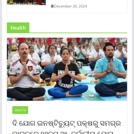
December 26, 2024
Health
HEALTH
ଦି ଯୋଗ ଇନଷ୍ଟିଚ୍ୟୁଟ୍ ପକ୍ଷରୁ ସମଗ୍ର
ଭାରତରେ ୧୨ତମ ଆନ୍ତର୍ଜାତୀୟ ଯୋଗ