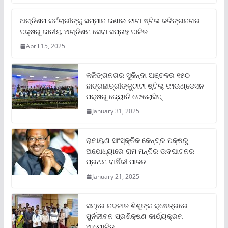
ଅଗ୍ନିଶମ କର୍ମଚାରୀଙ୍କୁ ସମ୍ମାନ ଜଣାଇ ଟାଟା ଷ୍ଟିଲ କଳିଙ୍ଗନଗର
ପକ୍ଷରୁ ଜାତୀୟ ଅଗ୍ନିଶମ ସେବା ସପ୍ତାହ ପାଳିତ
April 15, 2025
କଳିଙ୍ଗନଗର ସୁକିନ୍ଦା ଅଞ୍ଚଳର ୧୫୦
ଛାତ୍ରଛାତ୍ରୀଙ୍କୁଟାଟା ଷ୍ଟିଲ୍ ଫାଉଣ୍ଡେସନ
ପକ୍ଷରୁ ଜ୍ୟୋତି ଫେଲୋସିପ୍‌
January 31, 2025
ରାମାୟଣ ସାଂସ୍କୃତିକ କେନ୍ଦ୍ର ପକ୍ଷରୁ
ଅଯୋଧ୍ୟାରେ ରାମ ମନ୍ଦିର ଉଦଘାଟନର
ପ୍ରଥମ ବାର୍ଷିକୀ ପାଳନ
January 21, 2025
ସମ୍‌ରେ ନବଜାତ ଶିଶୁଙ୍କ କ୍ଷେତ୍ରରେ
ପୁର୍ନଜୀବନ ପ୍ରଶିକ୍ଷଣ କାର୍ଯ୍ୟକ୍ରମ
ଆୟୋଜିତ