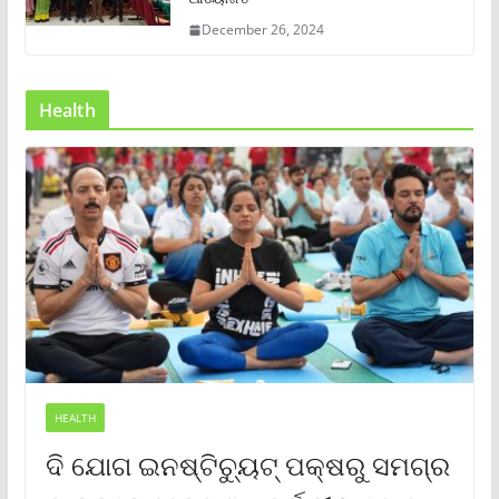
December 26, 2024
Health
HEALTH
ଦି ଯୋଗ ଇନଷ୍ଟିଚ୍ୟୁଟ୍ ପକ୍ଷରୁ ସମଗ୍ର