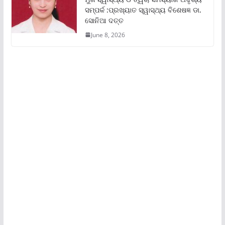
ସମ୍ପର୍କ :ପ୍ରଖ୍ୟାତ ସ୍ୱାସ୍ଥ୍ୟ ବିଶେଷଜ୍ଞ ଡା.
ସୋନିଆ ଦତ୍ତ
June 8, 2026