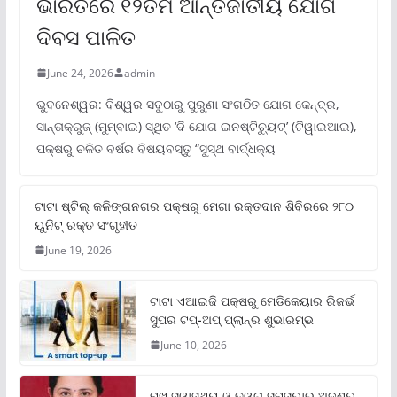
ଭାରତରେ ୧୨ତମ ଆନ୍ତର୍ଜାତୀୟ ଯୋଗ
ଦିବସ ପାଳିତ
June 24, 2026
admin
ଭୁବନେଶ୍ୱର: ବିଶ୍ୱର ସବୁଠାରୁ ପୁରୁଣା ସଂଗଠିତ ଯୋଗ କେନ୍ଦ୍ର,
ସାନ୍ତାକ୍ରୁଜ୍ (ମୁମ୍ବାଇ) ସ୍ଥିତ ‘ଦି ଯୋଗ ଇନଷ୍ଟିଚ୍ୟୁଟ୍‌’ (ଟିୱାଇଆଇ),
ପକ୍ଷରୁ ଚଳିତ ବର୍ଷର ବିଷୟବସ୍ତୁ “ସୁସ୍ଥ ବାର୍ଦ୍ଧକ୍ୟ
ଟାଟା ଷ୍ଟିଲ୍‌ କଳିଙ୍ଗନଗର ପକ୍ଷରୁ ମେଗା ରକ୍ତଦାନ ଶିବିରରେ ୨୮୦
ୟୁନିଟ୍‌ ରକ୍ତ ସଂଗୃହୀତ
June 19, 2026
ଟାଟା ଏଆଇଜି ପକ୍ଷରୁ ମେଡିକେୟାର ରିଜର୍ଭ
ସୁପର ଟପ୍‌-ଅପ୍ ପ୍ଲାନ୍‌ର ଶୁଭାରମ୍ଭ
June 10, 2026
ମୁଖ ସ୍ୱାସ୍ଥ୍ୟ ଓ ତ୍ୱଚା ସମସ୍ୟାର ଅଦୃଶ୍ୟ