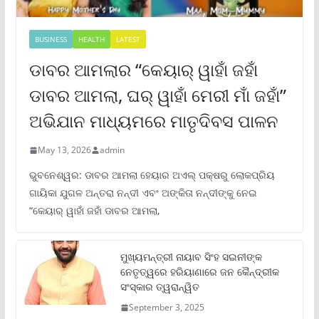
BUSINESS
HEALTH
LATEST
ଡାବର ଆମଲାର “କେୟାର୍ ୱାହାଁ ଜହାଁ
ଡାବର ଆମଲା, ଘର୍ ୱାହାଁ ମେରୀ ମାଁ ଜହାଁ”
ଅଭିଯାନ ମାଧ୍ୟମରେ ମାତୃଦିବସ ପାଳନ
May 13, 2026
admin
ଭୁବନେଶ୍ୱର: ଡାବର ଆମଲା ହେୟାର ଅଏଲ୍ ପକ୍ଷରୁ ଲୋକପ୍ରିୟ
ଗାୟିକା ଯୁଗଳ ଅନ୍ତରା ନନ୍ଦୀ ଏବଂ ଅଙ୍କିତା ନନ୍ଦୀଙ୍କୁ ନେଇ
“କେୟାର୍ ୱାହାଁ ଜହାଁ ଡାବର ଆମଲା,
ମୁଖ୍ୟମନ୍ତ୍ରୀ ନାୟାବ ସିଂହ ସଇନୀଙ୍କ
ନେତୃତ୍ୱରେ ହରିୟାଣାରେ ଜନ କୈନ୍ଦ୍ରୀକ
ସଂସ୍କାର ତ୍ୱରାନ୍ୱିତ
September 3, 2025