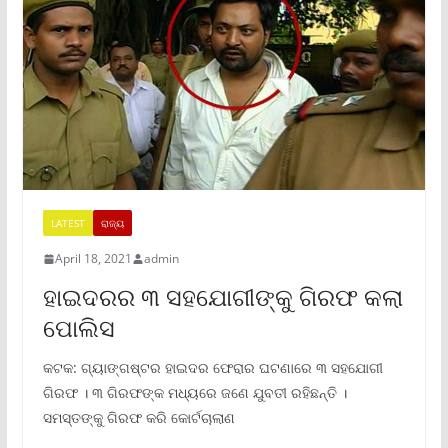
LATEST
ରାଜ୍ୟ
April 18, 2021
admin
ହାଇଦରର ୩ ସହଯୋଗୀଙ୍କୁ ଗିରଫ କଲା
ପୋଲିସ
କଟକ: ଗ୍ୟାଙ୍ଗଷ୍ଟର ହାଇଦର ଫେରାର ଘଟଣାରେ ୩ ସହଯୋଗୀ
ଗିରଫ । ୩ ଗିରଫଙ୍କ ମଧ୍ୟରେ ଜଣେ ଯୁବତୀ ରହିଛନ୍ତି ।
ସମସ୍ତଙ୍କୁ ଗିରଫ କରି କୋର୍ଟଚାଲାଣ