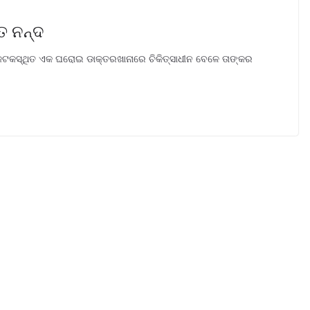
ତ ନନ୍ଦ
କଟକସ୍ଥିତ ଏକ ଘରୋଇ ଡାକ୍ତରଖାନାରେ ଚିକିତ୍ସାଧୀନ ବେଳେ ତାଙ୍କର