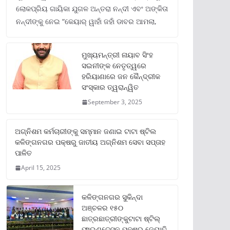
ଲୋକପ୍ରିୟ ଗାୟିକା ଯୁଗଳ ଅନ୍ତରା ନନ୍ଦୀ ଏବଂ ଅଙ୍କିତା
ନନ୍ଦୀଙ୍କୁ ନେଇ “କେୟାର୍ ୱାହାଁ ଜହାଁ ଡାବର ଆମଲା,
ମୁଖ୍ୟମନ୍ତ୍ରୀ ନାୟାବ ସିଂହ
ସଇନୀଙ୍କ ନେତୃତ୍ୱରେ
ହରିୟାଣାରେ ଜନ କୈନ୍ଦ୍ରୀକ
ସଂସ୍କାର ତ୍ୱରାନ୍ୱିତ
September 3, 2025
ଅଗ୍ନିଶମ କର୍ମଚାରୀଙ୍କୁ ସମ୍ମାନ ଜଣାଇ ଟାଟା ଷ୍ଟିଲ
କଳିଙ୍ଗନଗର ପକ୍ଷରୁ ଜାତୀୟ ଅଗ୍ନିଶମ ସେବା ସପ୍ତାହ
ପାଳିତ
April 15, 2025
କଳିଙ୍ଗନଗର ସୁକିନ୍ଦା
ଅଞ୍ଚଳର ୧୫୦
ଛାତ୍ରଛାତ୍ରୀଙ୍କୁଟାଟା ଷ୍ଟିଲ୍
ଫାଉଣ୍ଡେସନ ପକ୍ଷରୁ ଜ୍ୟୋତି