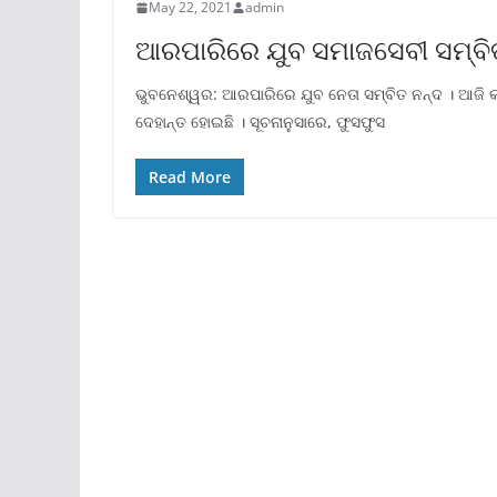
May 22, 2021
admin
ଆରପାରିରେ ଯୁବ ସମାଜସେବୀ ସମ୍ବି
ଭୁବନେଶ୍ୱର: ଆରପାରିରେ ଯୁବ ନେତା ସମ୍ବିତ ନନ୍ଦ । ଆଜି 
ଦେହାନ୍ତ ହୋଇଛି । ସୂଚନାନୁସାରେ, ଫୁସଫୁସ
Read More