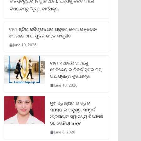
ଇନଷ୍ଟିଚ୍ୟୁଟ୍‌’ (ଟିୱାଇଆଇ), ପକ୍ଷରୁ ଚଳିତ ବର୍ଷର
ବିଷୟବସ୍ତୁ “ସୁସ୍ଥ ବାର୍ଦ୍ଧକ୍ୟ
ଟାଟା ଷ୍ଟିଲ୍‌ କଳିଙ୍ଗନଗର ପକ୍ଷରୁ ମେଗା ରକ୍ତଦାନ
ଶିବିରରେ ୨୮୦ ୟୁନିଟ୍‌ ରକ୍ତ ସଂଗୃହୀତ
June 19, 2026
ଟାଟା ଏଆଇଜି ପକ୍ଷରୁ
ମେଡିକେୟାର ରିଜର୍ଭ ସୁପର ଟପ୍‌-
ଅପ୍ ପ୍ଲାନ୍‌ର ଶୁଭାରମ୍ଭ
June 10, 2026
ମୁଖ ସ୍ୱାସ୍ଥ୍ୟ ଓ ତ୍ୱଚା
ସମସ୍ୟାର ଅଦୃଶ୍ୟ ସମ୍ପର୍କ
:ପ୍ରଖ୍ୟାତ ସ୍ୱାସ୍ଥ୍ୟ ବିଶେଷଜ୍ଞ
ଡା. ସୋନିଆ ଦତ୍ତ
June 8, 2026