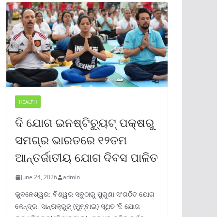
HEALTH
ଦି ଯୋଗ ଇନଷ୍ଟିଚ୍ୟୁଟ୍ ପକ୍ଷରୁ
ସମଗ୍ର ଭାରତରେ ୧୨ତମ
ଆନ୍ତର୍ଜାତୀୟ ଯୋଗ ଦିବସ ପାଳିତ
June 24, 2026
admin
ଭୁବନେଶ୍ୱର: ବିଶ୍ୱର ସବୁଠାରୁ ପୁରୁଣା ସଂଗଠିତ ଯୋଗ
କେନ୍ଦ୍ର, ସାନ୍ତାକ୍ରୁଜ୍ (ମୁମ୍ବାଇ) ସ୍ଥିତ ‘ଦି ଯୋଗ