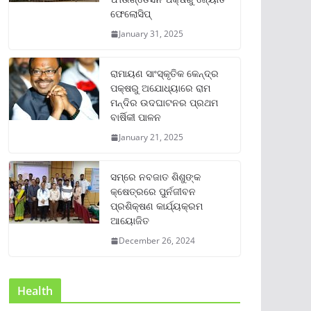
ଫେଲୋସିପ୍‌
January 31, 2025
ରାମାୟଣ ସାଂସ୍କୃତିକ କେନ୍ଦ୍ର
ପକ୍ଷରୁ ଅଯୋଧ୍ୟାରେ ରାମ
ମନ୍ଦିର ଉଦଘାଟନର ପ୍ରଥମ
ବାର୍ଷିକୀ ପାଳନ
January 21, 2025
ସମ୍‌ରେ ନବଜାତ ଶିଶୁଙ୍କ
କ୍ଷେତ୍ରରେ ପୁର୍ନଜୀବନ
ପ୍ରଶିକ୍ଷଣ କାର୍ଯ୍ୟକ୍ରମ
ଆୟୋଜିତ
December 26, 2024
Health