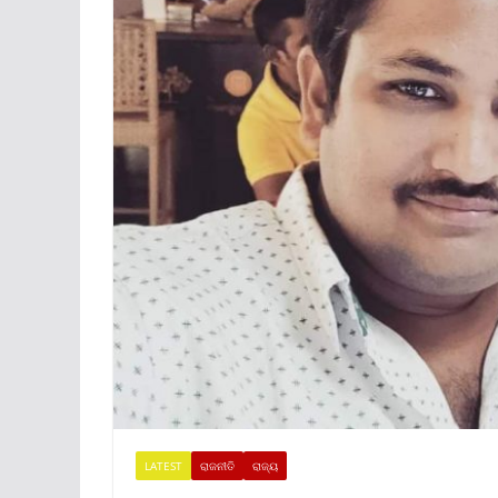
LATEST
ରାଜନୀତି
ରାଜ୍ୟ