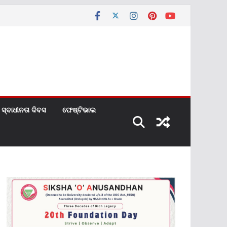
ସ୍ବାଧୀନତା ଦିବସ
ଫେଷ୍ଟିଭାଲ