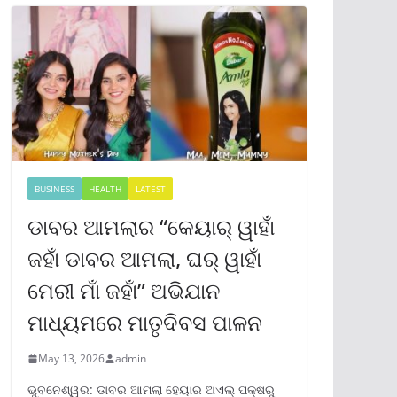
BUSINESS
HEALTH
LATEST
ଡାବର ଆମଲାର “କେୟାର୍ ୱାହାଁ
ଜହାଁ ଡାବର ଆମଲା, ଘର୍ ୱାହାଁ
ମେରୀ ମାଁ ଜହାଁ” ଅଭିଯାନ
ମାଧ୍ୟମରେ ମାତୃଦିବସ ପାଳନ
May 13, 2026
admin
ଭୁବନେଶ୍ୱର: ଡାବର ଆମଲା ହେୟାର ଅଏଲ୍ ପକ୍ଷରୁ