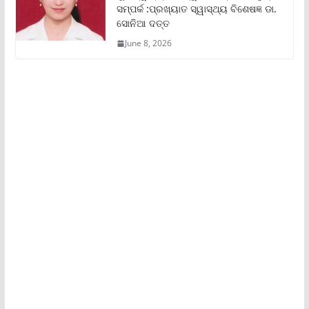
ସମ୍ପର୍କ :ପ୍ରଖ୍ୟାତ ସ୍ୱାସ୍ଥ୍ୟ ବିଶେଷଜ୍ଞ ଡା.
ସୋନିଆ ଦତ୍ତ
June 8, 2026