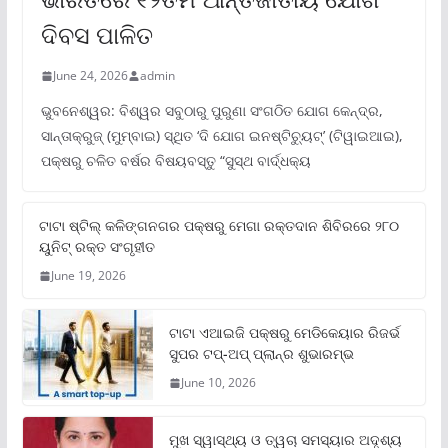
ଦିବସ ପାଳିତ
June 24, 2026
admin
ଭୁବନେଶ୍ୱର: ବିଶ୍ୱର ସବୁଠାରୁ ପୁରୁଣା ସଂଗଠିତ ଯୋଗ କେନ୍ଦ୍ର,
ସାନ୍ତାକ୍ରୁଜ୍ (ମୁମ୍ବାଇ) ସ୍ଥିତ ‘ଦି ଯୋଗ ଇନଷ୍ଟିଚ୍ୟୁଟ୍‌’ (ଟିୱାଇଆଇ),
ପକ୍ଷରୁ ଚଳିତ ବର୍ଷର ବିଷୟବସ୍ତୁ “ସୁସ୍ଥ ବାର୍ଦ୍ଧକ୍ୟ
ଟାଟା ଷ୍ଟିଲ୍‌ କଳିଙ୍ଗନଗର ପକ୍ଷରୁ ମେଗା ରକ୍ତଦାନ ଶିବିରରେ ୨୮୦
ୟୁନିଟ୍‌ ରକ୍ତ ସଂଗୃହୀତ
June 19, 2026
ଟାଟା ଏଆଇଜି ପକ୍ଷରୁ ମେଡିକେୟାର ରିଜର୍ଭ
ସୁପର ଟପ୍‌-ଅପ୍ ପ୍ଲାନ୍‌ର ଶୁଭାରମ୍ଭ
June 10, 2026
ମୁଖ ସ୍ୱାସ୍ଥ୍ୟ ଓ ତ୍ୱଚା ସମସ୍ୟାର ଅଦୃଶ୍ୟ