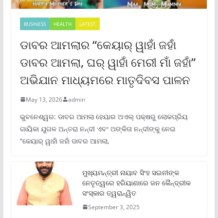
BUSINESS
HEALTH
LATEST
ଡାବର ଆମଲାର “କେୟାର୍ ୱାହାଁ ଜହାଁ
ଡାବର ଆମଲା, ଘର୍ ୱାହାଁ ମେରୀ ମାଁ ଜହାଁ”
ଅଭିଯାନ ମାଧ୍ୟମରେ ମାତୃଦିବସ ପାଳନ
May 13, 2026
admin
ଭୁବନେଶ୍ୱର: ଡାବର ଆମଲା ହେୟାର ଅଏଲ୍ ପକ୍ଷରୁ ଲୋକପ୍ରିୟ
ଗାୟିକା ଯୁଗଳ ଅନ୍ତରା ନନ୍ଦୀ ଏବଂ ଅଙ୍କିତା ନନ୍ଦୀଙ୍କୁ ନେଇ
“କେୟାର୍ ୱାହାଁ ଜହାଁ ଡାବର ଆମଲା,
ମୁଖ୍ୟମନ୍ତ୍ରୀ ନାୟାବ ସିଂହ ସଇନୀଙ୍କ
ନେତୃତ୍ୱରେ ହରିୟାଣାରେ ଜନ କୈନ୍ଦ୍ରୀକ
ସଂସ୍କାର ତ୍ୱରାନ୍ୱିତ
September 3, 2025