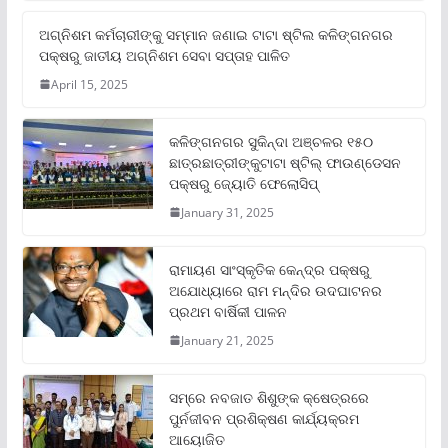
ଅଗ୍ନିଶମ କର୍ମଚାରୀଙ୍କୁ ସମ୍ମାନ ଜଣାଇ ଟାଟା ଷ୍ଟିଲ କଳିଙ୍ଗନଗର
ପକ୍ଷରୁ ଜାତୀୟ ଅଗ୍ନିଶମ ସେବା ସପ୍ତାହ ପାଳିତ
April 15, 2025
କଳିଙ୍ଗନଗର ସୁକିନ୍ଦା ଅଞ୍ଚଳର ୧୫୦
ଛାତ୍ରଛାତ୍ରୀଙ୍କୁଟାଟା ଷ୍ଟିଲ୍ ଫାଉଣ୍ଡେସନ
ପକ୍ଷରୁ ଜ୍ୟୋତି ଫେଲୋସିପ୍‌
January 31, 2025
ରାମାୟଣ ସାଂସ୍କୃତିକ କେନ୍ଦ୍ର ପକ୍ଷରୁ
ଅଯୋଧ୍ୟାରେ ରାମ ମନ୍ଦିର ଉଦଘାଟନର
ପ୍ରଥମ ବାର୍ଷିକୀ ପାଳନ
January 21, 2025
ସମ୍‌ରେ ନବଜାତ ଶିଶୁଙ୍କ କ୍ଷେତ୍ରରେ
ପୁର୍ନଜୀବନ ପ୍ରଶିକ୍ଷଣ କାର୍ଯ୍ୟକ୍ରମ
ଆୟୋଜିତ