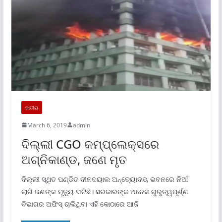
ଜାତୀୟ
March 6, 2019
admin
ଦିଲ୍ଲୀ CGO କମ୍ପ୍ଲେକ୍ସରେ
ଅଗ୍ନିକାଣ୍ଡ, ଜଣେ ମୃତ
ଦିଲ୍ଲୀ ସ୍ଥିତ ପଣ୍ଡିତ ଦୀନଦୟାଲ ଅନ୍ତ୍ୟୋଦୟ ଭବନରେ ନିଆଁ
ଲାଗି ଜଣଙ୍କ ମୃତ୍ୟୁ ଘଟିଛି। ସରକାରଙ୍କ ଅନେକ ଗୁରୁତ୍ୱପୂର୍ଣ୍ଣ
ବିଭାଗର ଅଫିସ୍ ଚାଲିଥିବା ଏହି କୋଠାରେ ଆଜି