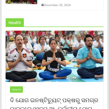
December 26, 2024
Health
HEALTH
ଦି ଯୋଗ ଇନଷ୍ଟିଚ୍ୟୁଟ୍ ପକ୍ଷରୁ ସମଗ୍ର
ଭାରତରେ ୧୨ତମ ଆନ୍ତର୍ଜାତୀୟ ଯୋଗ