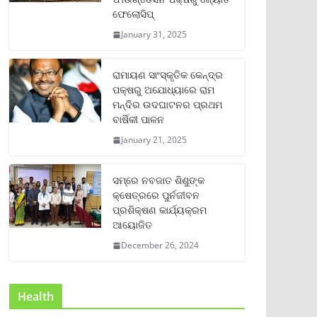
ଫେଲୋସିପ୍‌
January 31, 2025
ରାମାୟଣ ସାଂସ୍କୃତିକ କେନ୍ଦ୍ର
ପକ୍ଷରୁ ଅଯୋଧ୍ୟାରେ ରାମ
ମନ୍ଦିର ଉଦଘାଟନର ପ୍ରଥମ
ବାର୍ଷିକୀ ପାଳନ
January 21, 2025
ସମ୍‌ରେ ନବଜାତ ଶିଶୁଙ୍କ
କ୍ଷେତ୍ରରେ ପୁର୍ନଜୀବନ
ପ୍ରଶିକ୍ଷଣ କାର୍ଯ୍ୟକ୍ରମ
ଆୟୋଜିତ
December 26, 2024
Health