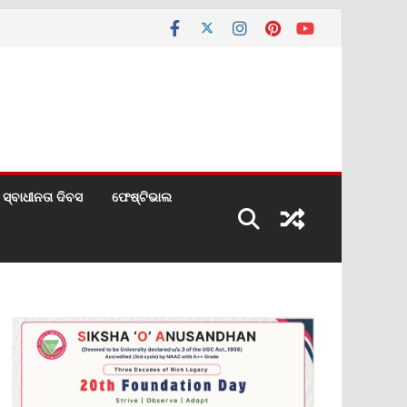
ସ୍ବାଧୀନତା ଦିବସ
ଫେଷ୍ଟିଭାଲ