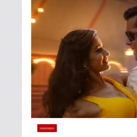
ମନୋରଞ୍ଜନ