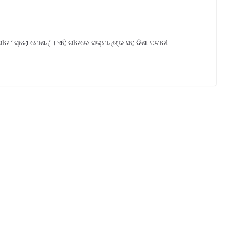
ତ ‘ ସ୍ଲୋ ମୋଶନ୍’ । ଏହି ଗୀତରେ ସଲ୍ମାନ୍ଙ୍କ ସହ ଦିଶା ପଟାନୀ