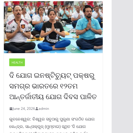
HEALTH
ଦି ଯୋଗ ଇନଷ୍ଟିଚ୍ୟୁଟ୍ ପକ୍ଷରୁ
ସମଗ୍ର ଭାରତରେ ୧୨ତମ
ଆନ୍ତର୍ଜାତୀୟ ଯୋଗ ଦିବସ ପାଳିତ
June 24, 2026
admin
ଭୁବନେଶ୍ୱର: ବିଶ୍ୱର ସବୁଠାରୁ ପୁରୁଣା ସଂଗଠିତ ଯୋଗ
କେନ୍ଦ୍ର, ସାନ୍ତାକ୍ରୁଜ୍ (ମୁମ୍ବାଇ) ସ୍ଥିତ ‘ଦି ଯୋଗ