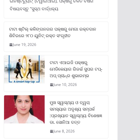
ଇନଷ୍ଟିଚ୍ୟୁଟ୍‌’ (ଟିୱାଇଆଇ), ପକ୍ଷରୁ ଚଳିତ ବର୍ଷର
ବିଷୟବସ୍ତୁ “ସୁସ୍ଥ ବାର୍ଦ୍ଧକ୍ୟ
ଟାଟା ଷ୍ଟିଲ୍‌ କଳିଙ୍ଗନଗର ପକ୍ଷରୁ ମେଗା ରକ୍ତଦାନ
ଶିବିରରେ ୨୮୦ ୟୁନିଟ୍‌ ରକ୍ତ ସଂଗୃହୀତ
June 19, 2026
ଟାଟା ଏଆଇଜି ପକ୍ଷରୁ
ମେଡିକେୟାର ରିଜର୍ଭ ସୁପର ଟପ୍‌-
ଅପ୍ ପ୍ଲାନ୍‌ର ଶୁଭାରମ୍ଭ
June 10, 2026
ମୁଖ ସ୍ୱାସ୍ଥ୍ୟ ଓ ତ୍ୱଚା
ସମସ୍ୟାର ଅଦୃଶ୍ୟ ସମ୍ପର୍କ
:ପ୍ରଖ୍ୟାତ ସ୍ୱାସ୍ଥ୍ୟ ବିଶେଷଜ୍ଞ
ଡା. ସୋନିଆ ଦତ୍ତ
June 8, 2026