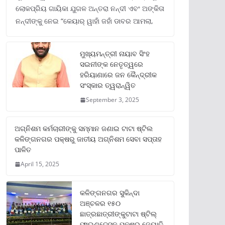
ଲୋକପ୍ରିୟ ଗାୟିକା ଯୁଗଳ ଅନ୍ତରା ନନ୍ଦୀ ଏବଂ ଅଙ୍କିତା
ନନ୍ଦୀଙ୍କୁ ନେଇ “କେୟାର୍ ୱାହାଁ ଜହାଁ ଡାବର ଆମଲା,
ମୁଖ୍ୟମନ୍ତ୍ରୀ ନାୟାବ ସିଂହ
ସଇନୀଙ୍କ ନେତୃତ୍ୱରେ
ହରିୟାଣାରେ ଜନ କୈନ୍ଦ୍ରୀକ
ସଂସ୍କାର ତ୍ୱରାନ୍ୱିତ
September 3, 2025
ଅଗ୍ନିଶମ କର୍ମଚାରୀଙ୍କୁ ସମ୍ମାନ ଜଣାଇ ଟାଟା ଷ୍ଟିଲ
କଳିଙ୍ଗନଗର ପକ୍ଷରୁ ଜାତୀୟ ଅଗ୍ନିଶମ ସେବା ସପ୍ତାହ
ପାଳିତ
April 15, 2025
କଳିଙ୍ଗନଗର ସୁକିନ୍ଦା
ଅଞ୍ଚଳର ୧୫୦
ଛାତ୍ରଛାତ୍ରୀଙ୍କୁଟାଟା ଷ୍ଟିଲ୍
ଫାଉଣ୍ଡେସନ ପକ୍ଷରୁ ଜ୍ୟୋତି