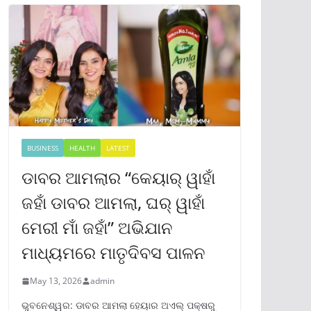
BUSINESS
HEALTH
LATEST
ଡାବର ଆମଲାର “କେୟାର୍ ୱାହାଁ
ଜହାଁ ଡାବର ଆମଲା, ଘର୍ ୱାହାଁ
ମେରୀ ମାଁ ଜହାଁ” ଅଭିଯାନ
ମାଧ୍ୟମରେ ମାତୃଦିବସ ପାଳନ
May 13, 2026
admin
ଭୁବନେଶ୍ୱର: ଡାବର ଆମଲା ହେୟାର ଅଏଲ୍ ପକ୍ଷରୁ