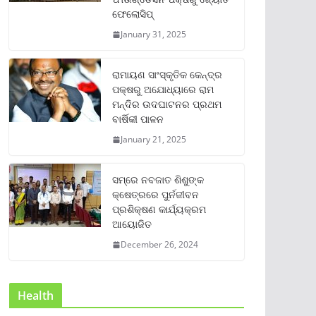
ଫେଲୋସିପ୍‌
January 31, 2025
ରାମାୟଣ ସାଂସ୍କୃତିକ କେନ୍ଦ୍ର
ପକ୍ଷରୁ ଅଯୋଧ୍ୟାରେ ରାମ
ମନ୍ଦିର ଉଦଘାଟନର ପ୍ରଥମ
ବାର୍ଷିକୀ ପାଳନ
January 21, 2025
ସମ୍‌ରେ ନବଜାତ ଶିଶୁଙ୍କ
କ୍ଷେତ୍ରରେ ପୁର୍ନଜୀବନ
ପ୍ରଶିକ୍ଷଣ କାର୍ଯ୍ୟକ୍ରମ
ଆୟୋଜିତ
December 26, 2024
Health