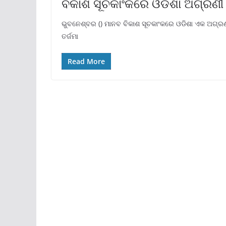
ବିକାଶ ସୂଚକାଂକରେ ଓଡିଶା ଅଗ୍ରଣୀ
ଭୁବନେଶ୍ବର () ମାନବ ବିକାଶ ସୂଚକାଂକରେ ଓଡିଶା ଏକ ଅଗ୍ରଣୀ
ତର୍ଜମା
Read More