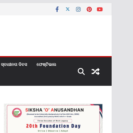
ସ୍ବାଧୀନତା ଦିବସ
ଫେଷ୍ଟିଭାଲ