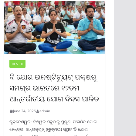
HEALTH
ଦି ଯୋଗ ଇନଷ୍ଟିଚ୍ୟୁଟ୍ ପକ୍ଷରୁ
ସମଗ୍ର ଭାରତରେ ୧୨ତମ
ଆନ୍ତର୍ଜାତୀୟ ଯୋଗ ଦିବସ ପାଳିତ
June 24, 2026
admin
ଭୁବନେଶ୍ୱର: ବିଶ୍ୱର ସବୁଠାରୁ ପୁରୁଣା ସଂଗଠିତ ଯୋଗ
କେନ୍ଦ୍ର, ସାନ୍ତାକ୍ରୁଜ୍ (ମୁମ୍ବାଇ) ସ୍ଥିତ ‘ଦି ଯୋଗ