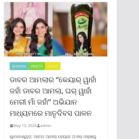
BUSINESS
HEALTH
LATEST
ଡାବର ଆମଲାର “କେୟାର୍ ୱାହାଁ
ଜହାଁ ଡାବର ଆମଲା, ଘର୍ ୱାହାଁ
ମେରୀ ମାଁ ଜହାଁ” ଅଭିଯାନ
ମାଧ୍ୟମରେ ମାତୃଦିବସ ପାଳନ
May 13, 2026
admin
ଭୁବନେଶ୍ୱର: ଡାବର ଆମଲା ହେୟାର ଅଏଲ୍ ପକ୍ଷରୁ