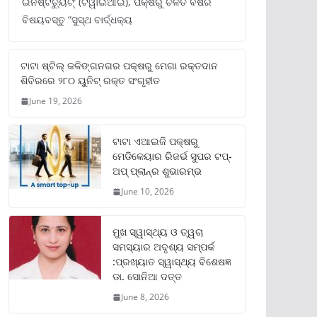
ଇନଷ୍ଟିଚ୍ୟୁଟ୍‌’ (ଟିୱାଇଆଇ), ପକ୍ଷରୁ ଚଳିତ ବର୍ଷର
ବିଷୟବସ୍ତୁ “ସୁସ୍ଥ ବାର୍ଦ୍ଧକ୍ୟ
ଟାଟା ଷ୍ଟିଲ୍‌ କଳିଙ୍ଗନଗର ପକ୍ଷରୁ ମେଗା ରକ୍ତଦାନ
ଶିବିରରେ ୨୮୦ ୟୁନିଟ୍‌ ରକ୍ତ ସଂଗୃହୀତ
June 19, 2026
ଟାଟା ଏଆଇଜି ପକ୍ଷରୁ
ମେଡିକେୟାର ରିଜର୍ଭ ସୁପର ଟପ୍‌-
ଅପ୍ ପ୍ଲାନ୍‌ର ଶୁଭାରମ୍ଭ
June 10, 2026
ମୁଖ ସ୍ୱାସ୍ଥ୍ୟ ଓ ତ୍ୱଚା
ସମସ୍ୟାର ଅଦୃଶ୍ୟ ସମ୍ପର୍କ
:ପ୍ରଖ୍ୟାତ ସ୍ୱାସ୍ଥ୍ୟ ବିଶେଷଜ୍ଞ
ଡା. ସୋନିଆ ଦତ୍ତ
June 8, 2026