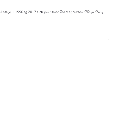
 ରାଜ୍ୟ । 1990 ରୁ 2017 ମଧ୍ୟରେ ମାନବ ବିକାଶ ସୂଚକାଂକର ବିଭିନ୍ନ ଦିଗକୁ