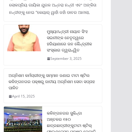
ଲୋକପ୍ରିୟ ଗାୟିକା ଯୁଗଳ ଅନ୍ତରା ନନ୍ଦୀ ଏବଂ ଅଙ୍କିତା
ନନ୍ଦୀଙ୍କୁ ନେଇ “କେୟାର୍ ୱାହାଁ ଜହାଁ ଡାବର ଆମଲା,
ମୁଖ୍ୟମନ୍ତ୍ରୀ ନାୟାବ ସିଂହ
ସଇନୀଙ୍କ ନେତୃତ୍ୱରେ
ହରିୟାଣାରେ ଜନ କୈନ୍ଦ୍ରୀକ
ସଂସ୍କାର ତ୍ୱରାନ୍ୱିତ
September 3, 2025
ଅଗ୍ନିଶମ କର୍ମଚାରୀଙ୍କୁ ସମ୍ମାନ ଜଣାଇ ଟାଟା ଷ୍ଟିଲ
କଳିଙ୍ଗନଗର ପକ୍ଷରୁ ଜାତୀୟ ଅଗ୍ନିଶମ ସେବା ସପ୍ତାହ
ପାଳିତ
April 15, 2025
କଳିଙ୍ଗନଗର ସୁକିନ୍ଦା
ଅଞ୍ଚଳର ୧୫୦
ଛାତ୍ରଛାତ୍ରୀଙ୍କୁଟାଟା ଷ୍ଟିଲ୍
ଫାଉଣ୍ଡେସନ ପକ୍ଷରୁ ଜ୍ୟୋତି