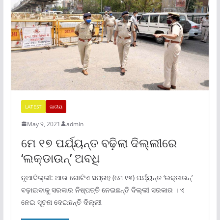
LATEST
ଜାତୀୟ
May 9, 2021
admin
ମେ ୧୭ ପର୍ଯ୍ୟନ୍ତ ବଢ଼ିଲା ଦିଲ୍ଲୀରେ
‘ଲକ୍‌ଡାଉନ୍‌’ ଅବଧି
ନୂଆଦିଲ୍ଲୀ: ଆଉ ଗୋଟିଏ ସପ୍ତାହ (ମେ ୧୭) ପର୍ଯ୍ୟନ୍ତ ‘ଲକ୍‌ଡାଉନ୍‌’
ବଢ଼ାଇବାକୁ ସରକାର ନିଷ୍ପତ୍ତି ନେଇଛନ୍ତି ଦିଲ୍ଲୀ ସରକାର । ଏ
ନେଇ ସୂଚନା ଦେଇଛନ୍ତି ଦିଲ୍ଲୀ