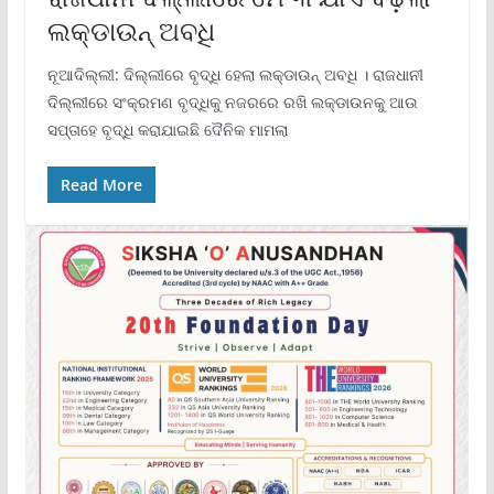
ଲକ୍‌ଡାଉନ୍‌ ଅବଧି
ନୂଆଦିଲ୍ଲୀ: ଦିଲ୍ଲୀରେ ବୃଦ୍ଧି ହେଲା ଲକ୍‌ଡାଉନ୍‌ ଅବଧି । ରାଜଧାନୀ
ଦିଲ୍ଲୀରେ ସଂକ୍ରମଣ ବୃଦ୍ଧିକୁ ନଜରରେ ରଖି ଲକ୍‌ଡାଉନକୁ ଆଉ
ସପ୍ତାହେ ବୃଦ୍ଧି କରାଯାଇଛି ଦୈନିକ ମାମଲା
Read More