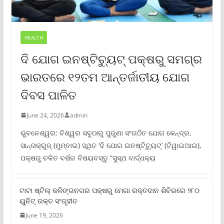
HEALTH
ଦି ଯୋଗ ଇନଷ୍ଟିଚ୍ୟୁଟ୍ ପକ୍ଷରୁ ସମଗ୍ର
ଭାରତରେ ୧୨ତମ ଆନ୍ତର୍ଜାତୀୟ ଯୋଗ
ଦିବସ ପାଳିତ
June 24, 2026
admin
ଭୁବନେଶ୍ୱର: ବିଶ୍ୱର ସବୁଠାରୁ ପୁରୁଣା ସଂଗଠିତ ଯୋଗ କେନ୍ଦ୍ର,
ସାନ୍ତାକ୍ରୁଜ୍ (ମୁମ୍ବାଇ) ସ୍ଥିତ ‘ଦି ଯୋଗ ଇନଷ୍ଟିଚ୍ୟୁଟ୍‌’ (ଟିୱାଇଆଇ),
ପକ୍ଷରୁ ଚଳିତ ବର୍ଷର ବିଷୟବସ୍ତୁ “ସୁସ୍ଥ ବାର୍ଦ୍ଧକ୍ୟ
ଟାଟା ଷ୍ଟିଲ୍‌ କଳିଙ୍ଗନଗର ପକ୍ଷରୁ ମେଗା ରକ୍ତଦାନ ଶିବିରରେ ୨୮୦
ୟୁନିଟ୍‌ ରକ୍ତ ସଂଗୃହୀତ
June 19, 2026