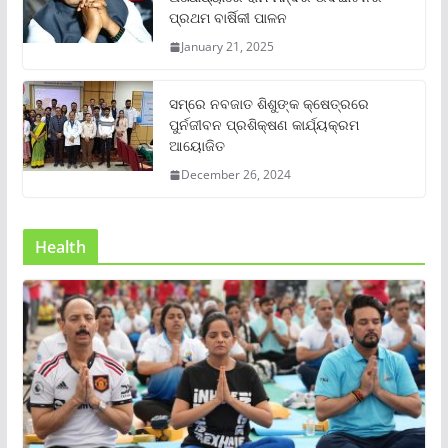
ପ୍ରଥମ ବାର୍ଷିକୀ ପାଳନ
January 21, 2025
ସମ୍‌ରେ ନବଜାତ ଶିଶୁଙ୍କ କ୍ଷେତ୍ରରେ
ପୁର୍ନଜୀବନ ପ୍ରଶିକ୍ଷଣ କାର୍ଯ୍ୟକ୍ରମ
ଆୟୋଜିତ
December 26, 2024
Health