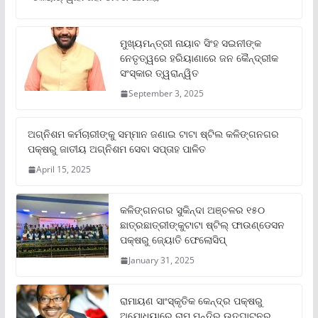
ମୁଖ୍ୟମନ୍ତ୍ରୀ ନାୟାବ ସିଂହ ସଇନୀଙ୍କ
ନେତୃତ୍ୱରେ ହରିୟାଣାରେ ଜନ କୈନ୍ଦ୍ରୀକ
ସଂସ୍କାର ତ୍ୱରାନ୍ୱିତ
September 3, 2025
ଅଗ୍ନିଶମ କର୍ମଚାରୀଙ୍କୁ ସମ୍ମାନ ଜଣାଇ ଟାଟା ଷ୍ଟିଲ କଳିଙ୍ଗନଗର
ପକ୍ଷରୁ ଜାତୀୟ ଅଗ୍ନିଶମ ସେବା ସପ୍ତାହ ପାଳିତ
April 15, 2025
କଳିଙ୍ଗନଗର ସୁକିନ୍ଦା ଅଞ୍ଚଳର ୧୫୦
ଛାତ୍ରଛାତ୍ରୀଙ୍କୁଟାଟା ଷ୍ଟିଲ୍ ଫାଉଣ୍ଡେସନ
ପକ୍ଷରୁ ଜ୍ୟୋତି ଫେଲୋସିପ୍‌
January 31, 2025
ରାମାୟଣ ସାଂସ୍କୃତିକ କେନ୍ଦ୍ର ପକ୍ଷରୁ
ଅଯୋଧ୍ୟାରେ ରାମ ମନ୍ଦିର ଉଦଘାଟନର