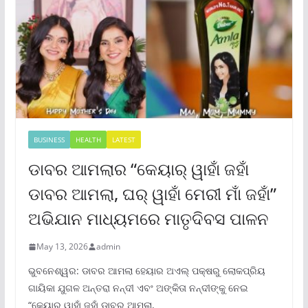
BUSINESS
HEALTH
LATEST
ଡାବର ଆମଲାର “କେୟାର୍ ୱାହାଁ ଜହାଁ
ଡାବର ଆମଲା, ଘର୍ ୱାହାଁ ମେରୀ ମାଁ ଜହାଁ”
ଅଭିଯାନ ମାଧ୍ୟମରେ ମାତୃଦିବସ ପାଳନ
May 13, 2026
admin
ଭୁବନେଶ୍ୱର: ଡାବର ଆମଲା ହେୟାର ଅଏଲ୍ ପକ୍ଷରୁ ଲୋକପ୍ରିୟ
ଗାୟିକା ଯୁଗଳ ଅନ୍ତରା ନନ୍ଦୀ ଏବଂ ଅଙ୍କିତା ନନ୍ଦୀଙ୍କୁ ନେଇ
“କେୟାର୍ ୱାହାଁ ଜହାଁ ଡାବର ଆମଲା,