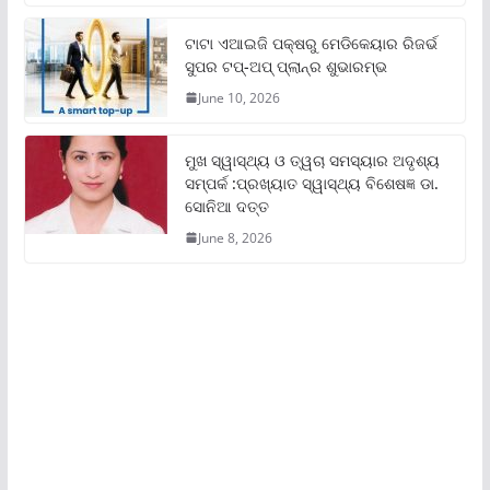
ଟାଟା ଏଆଇଜି ପକ୍ଷରୁ ମେଡିକେୟାର ରିଜର୍ଭ
ସୁପର ଟପ୍‌-ଅପ୍ ପ୍ଲାନ୍‌ର ଶୁଭାରମ୍ଭ
June 10, 2026
ମୁଖ ସ୍ୱାସ୍ଥ୍ୟ ଓ ତ୍ୱଚା ସମସ୍ୟାର ଅଦୃଶ୍ୟ
ସମ୍ପର୍କ :ପ୍ରଖ୍ୟାତ ସ୍ୱାସ୍ଥ୍ୟ ବିଶେଷଜ୍ଞ ଡା.
ସୋନିଆ ଦତ୍ତ
June 8, 2026