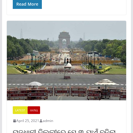
Read More
LATEST
ଜାତୀୟ
April 25, 2021
admin
ରାଜଧାନୀ ଦିଲ୍ଲୀରେ ମେ ୩ ଯାଏଁ ବଢ଼ିଲା