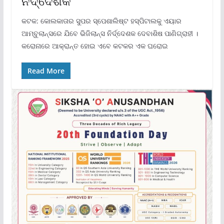
ନିର୍ଦ୍ଦେଶକ
କଟକ: କୋଲକାତାର ସୁପର ସ୍ପେଶାଲିଷ୍ଟ ହସ୍ପିଟାଲକୁ ଏୟାର
ଆମ୍ବୁଲାନ୍ସରେ ଯିବେ ଭିଜିଲାନ୍ସ ନିର୍ଦ୍ଦେଶକ ଦେବାଶିଷ ପାଣିଗ୍ରାହୀ ।
କରୋନାରେ ଆକ୍ରାନ୍ତ ହୋଇ ଏବେ କଟକର ଏକ ଘରୋଇ
Read More