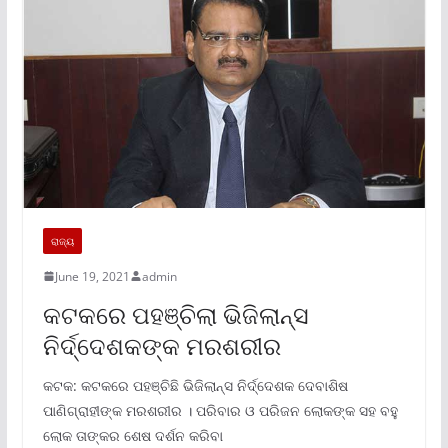
ରାଜ୍ୟ
June 19, 2021
admin
କଟକରେ ପହଞ୍ଚିଲା ଭିଜିଲାନ୍ସ
ନିର୍ଦ୍ଦେଶକଙ୍କ ମରଶରୀର
କଟକ: କଟକରେ ପହଞ୍ଚିଛି ଭିଜିଲାନ୍ସ ନିର୍ଦ୍ଦେଶକ ଦେବାଶିଷ
ପାଣିଗ୍ରାହୀଙ୍କ ମରଶରୀର । ପରିବାର ଓ ପରିଜନ ଲୋକଙ୍କ ସହ ବହୁ
ଲୋକ ତାଙ୍କର ଶେଷ ଦର୍ଶନ କରିବା