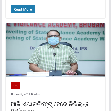
Read More
ରାଜ୍ୟ
June 8, 2021
admin
ଆଜି ଏୟାରଲିଫ୍ଟ୍ ହେବେ ଭିଜିଲାନ୍ସ