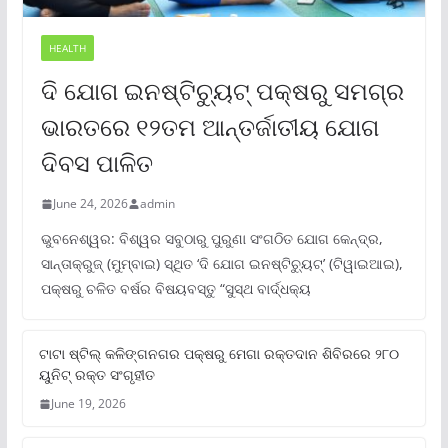
HEALTH
ଦି ଯୋଗ ଇନଷ୍ଟିଚ୍ୟୁଟ୍ ପକ୍ଷରୁ ସମଗ୍ର
ଭାରତରେ ୧୨ତମ ଆନ୍ତର୍ଜାତୀୟ ଯୋଗ
ଦିବସ ପାଳିତ
June 24, 2026
admin
ଭୁବନେଶ୍ୱର: ବିଶ୍ୱର ସବୁଠାରୁ ପୁରୁଣା ସଂଗଠିତ ଯୋଗ କେନ୍ଦ୍ର,
ସାନ୍ତାକ୍ରୁଜ୍ (ମୁମ୍ବାଇ) ସ୍ଥିତ ‘ଦି ଯୋଗ ଇନଷ୍ଟିଚ୍ୟୁଟ୍‌’ (ଟିୱାଇଆଇ),
ପକ୍ଷରୁ ଚଳିତ ବର୍ଷର ବିଷୟବସ୍ତୁ “ସୁସ୍ଥ ବାର୍ଦ୍ଧକ୍ୟ
ଟାଟା ଷ୍ଟିଲ୍‌ କଳିଙ୍ଗନଗର ପକ୍ଷରୁ ମେଗା ରକ୍ତଦାନ ଶିବିରରେ ୨୮୦
ୟୁନିଟ୍‌ ରକ୍ତ ସଂଗୃହୀତ
June 19, 2026