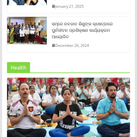
January 21, 2025
ସମ୍‌ରେ ନବଜାତ ଶିଶୁଙ୍କ କ୍ଷେତ୍ରରେ
ପୁର୍ନଜୀବନ ପ୍ରଶିକ୍ଷଣ କାର୍ଯ୍ୟକ୍ରମ
ଆୟୋଜିତ
December 26, 2024
Health