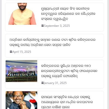
ମୁଖ୍ୟମନ୍ତ୍ରୀ ନାୟାବ ସିଂହ ସଇନୀଙ୍କ
ନେତୃତ୍ୱରେ ହରିୟାଣାରେ ଜନ କୈନ୍ଦ୍ରୀକ
ସଂସ୍କାର ତ୍ୱରାନ୍ୱିତ
September 3, 2025
ଅଗ୍ନିଶମ କର୍ମଚାରୀଙ୍କୁ ସମ୍ମାନ ଜଣାଇ ଟାଟା ଷ୍ଟିଲ କଳିଙ୍ଗନଗର
ପକ୍ଷରୁ ଜାତୀୟ ଅଗ୍ନିଶମ ସେବା ସପ୍ତାହ ପାଳିତ
April 15, 2025
କଳିଙ୍ଗନଗର ସୁକିନ୍ଦା ଅଞ୍ଚଳର ୧୫୦
ଛାତ୍ରଛାତ୍ରୀଙ୍କୁଟାଟା ଷ୍ଟିଲ୍ ଫାଉଣ୍ଡେସନ
ପକ୍ଷରୁ ଜ୍ୟୋତି ଫେଲୋସିପ୍‌
January 31, 2025
ରାମାୟଣ ସାଂସ୍କୃତିକ କେନ୍ଦ୍ର ପକ୍ଷରୁ
ଅଯୋଧ୍ୟାରେ ରାମ ମନ୍ଦିର ଉଦଘାଟନର
ପ୍ରଥମ ବାର୍ଷିକୀ ପାଳନ