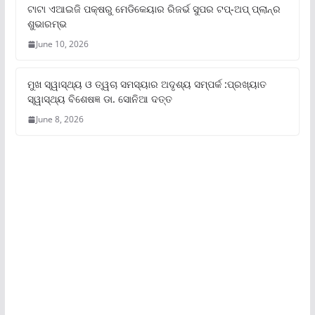
ଟାଟା ଏଆଇଜି ପକ୍ଷରୁ ମେଡିକେୟାର ରିଜର୍ଭ ସୁପର ଟପ୍‌-ଅପ୍ ପ୍ଲାନ୍‌ର
ଶୁଭାରମ୍ଭ
June 10, 2026
ମୁଖ ସ୍ୱାସ୍ଥ୍ୟ ଓ ତ୍ୱଚା ସମସ୍ୟାର ଅଦୃଶ୍ୟ ସମ୍ପର୍କ :ପ୍ରଖ୍ୟାତ
ସ୍ୱାସ୍ଥ୍ୟ ବିଶେଷଜ୍ଞ ଡା. ସୋନିଆ ଦତ୍ତ
June 8, 2026