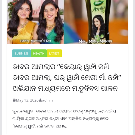
BUSINESS
HEALTH
LATEST
ଡାବର ଆମଲାର “କେୟାର୍ ୱାହାଁ ଜହାଁ
ଡାବର ଆମଲା, ଘର୍ ୱାହାଁ ମେରୀ ମାଁ ଜହାଁ”
ଅଭିଯାନ ମାଧ୍ୟମରେ ମାତୃଦିବସ ପାଳନ
May 13, 2026
admin
ଭୁବନେଶ୍ୱର: ଡାବର ଆମଲା ହେୟାର ଅଏଲ୍ ପକ୍ଷରୁ ଲୋକପ୍ରିୟ
ଗାୟିକା ଯୁଗଳ ଅନ୍ତରା ନନ୍ଦୀ ଏବଂ ଅଙ୍କିତା ନନ୍ଦୀଙ୍କୁ ନେଇ
“କେୟାର୍ ୱାହାଁ ଜହାଁ ଡାବର ଆମଲା,