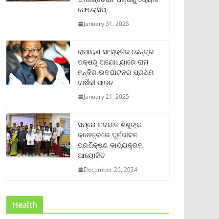
ଫେଲୋସିପ୍‌
January 31, 2025
ରାମାୟଣ ସାଂସ୍କୃତିକ କେନ୍ଦ୍ର
ପକ୍ଷରୁ ଅଯୋଧ୍ୟାରେ ରାମ
ମନ୍ଦିର ଉଦଘାଟନର ପ୍ରଥମ
ବାର୍ଷିକୀ ପାଳନ
January 21, 2025
ସମ୍‌ରେ ନବଜାତ ଶିଶୁଙ୍କ
କ୍ଷେତ୍ରରେ ପୁର୍ନଜୀବନ
ପ୍ରଶିକ୍ଷଣ କାର୍ଯ୍ୟକ୍ରମ
ଆୟୋଜିତ
December 26, 2024
Health