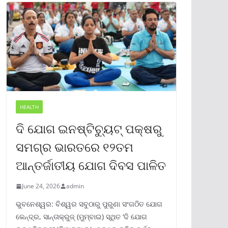
HEALTH
ଦି ଯୋଗ ଇନଷ୍ଟିଚ୍ୟୁଟ୍ ପକ୍ଷରୁ
ସମଗ୍ର ଭାରତରେ ୧୨ତମ
ଆନ୍ତର୍ଜାତୀୟ ଯୋଗ ଦିବସ ପାଳିତ
June 24, 2026
admin
ଭୁବନେଶ୍ୱର: ବିଶ୍ୱର ସବୁଠାରୁ ପୁରୁଣା ସଂଗଠିତ ଯୋଗ
କେନ୍ଦ୍ର, ସାନ୍ତାକ୍ରୁଜ୍ (ମୁମ୍ବାଇ) ସ୍ଥିତ ‘ଦି ଯୋଗ