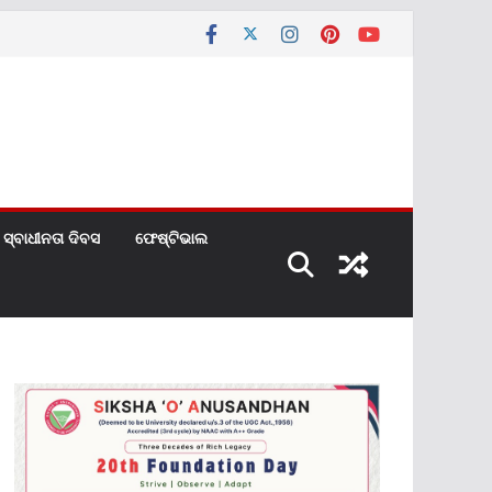
ସ୍ବାଧୀନତା ଦିବସ
ଫେଷ୍ଟିଭାଲ