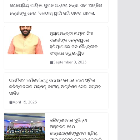
ଲୋକପ୍ରିୟ ଗାୟିକା ଯୁଗଳ ଅନ୍ତରା ନନ୍ଦୀ ଏବଂ ଅଙ୍କିତା
ନନ୍ଦୀଙ୍କୁ ନେଇ “କେୟାର୍ ୱାହାଁ ଜହାଁ ଡାବର ଆମଲା,
ମୁଖ୍ୟମନ୍ତ୍ରୀ ନାୟାବ ସିଂହ
ସଇନୀଙ୍କ ନେତୃତ୍ୱରେ
ହରିୟାଣାରେ ଜନ କୈନ୍ଦ୍ରୀକ
ସଂସ୍କାର ତ୍ୱରାନ୍ୱିତ
September 3, 2025
ଅଗ୍ନିଶମ କର୍ମଚାରୀଙ୍କୁ ସମ୍ମାନ ଜଣାଇ ଟାଟା ଷ୍ଟିଲ
କଳିଙ୍ଗନଗର ପକ୍ଷରୁ ଜାତୀୟ ଅଗ୍ନିଶମ ସେବା ସପ୍ତାହ
ପାଳିତ
April 15, 2025
କଳିଙ୍ଗନଗର ସୁକିନ୍ଦା
ଅଞ୍ଚଳର ୧୫୦
ଛାତ୍ରଛାତ୍ରୀଙ୍କୁଟାଟା ଷ୍ଟିଲ୍
ଫାଉଣ୍ଡେସନ ପକ୍ଷରୁ ଜ୍ୟୋତି