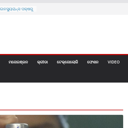
ନସ୍ୟୁରାନ୍ସ ପକ୍ଷରୁ
 ନେଇ ପ୍ରସ୍ତୁତ ନୂଆ
ନ୍ମୋଚିତ
ାରଙ୍କୁ ଚେୟାର ମାଡ଼
ରେ ସ୍କୁଲ ଛୁଟି
ୁଣୀର ମୃତ୍ୟୁ
଼ିତଙ୍କୁ ହତ୍ୟା,
ଆକ୍ରମଣର ଧମକ
ମନୋରଞ୍ଜନ
କ୍ରୀଡା
ଟେକ୍ନୋଲୋଜି
ଫେଶନ
VIDEO