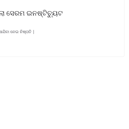
ଲା ସେରମ ଇନଷ୍ଟିଚ୍ୟୁଟ
ଆଯିବା ନେଇ ନିଷ୍ପତି |