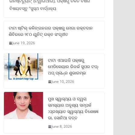
ଇନଷ୍ଟିଚ୍ୟୁଟ୍‌’ (ଟିୱାଇଆଇ), ପକ୍ଷରୁ ଚଳିତ ବର୍ଷର
ବିଷୟବସ୍ତୁ “ସୁସ୍ଥ ବାର୍ଦ୍ଧକ୍ୟ
ଟାଟା ଷ୍ଟିଲ୍‌ କଳିଙ୍ଗନଗର ପକ୍ଷରୁ ମେଗା ରକ୍ତଦାନ
ଶିବିରରେ ୨୮୦ ୟୁନିଟ୍‌ ରକ୍ତ ସଂଗୃହୀତ
June 19, 2026
ଟାଟା ଏଆଇଜି ପକ୍ଷରୁ
ମେଡିକେୟାର ରିଜର୍ଭ ସୁପର ଟପ୍‌-
ଅପ୍ ପ୍ଲାନ୍‌ର ଶୁଭାରମ୍ଭ
June 10, 2026
ମୁଖ ସ୍ୱାସ୍ଥ୍ୟ ଓ ତ୍ୱଚା
ସମସ୍ୟାର ଅଦୃଶ୍ୟ ସମ୍ପର୍କ
:ପ୍ରଖ୍ୟାତ ସ୍ୱାସ୍ଥ୍ୟ ବିଶେଷଜ୍ଞ
ଡା. ସୋନିଆ ଦତ୍ତ
June 8, 2026