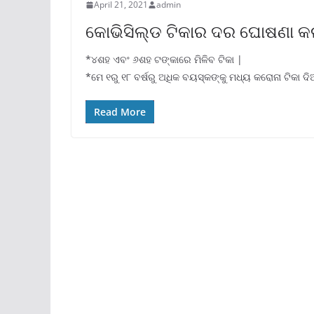
April 21, 2021
admin
କୋଭିସିଲ୍ଡ ଟିକାର ଦର ଘୋଷଣା କ
*୪ଶହ ଏବଂ ୬ଶହ ଟଙ୍କାରେ ମିଳିବ ଟିକା |
*ମେ ୧ରୁ ୧୮ ବର୍ଷରୁ ଅଧିକ ବୟସ୍କଙ୍କୁ ମଧ୍ୟ କରୋନା ଟିକା ଦି
Read More