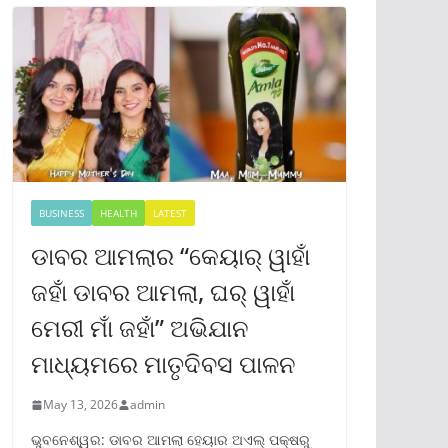
BUSINESS
HEALTH
LATEST
ଡାବର ଆମଲାର “କେୟାର୍ ୱାହାଁ
ଜହାଁ ଡାବର ଆମଲା, ଘର୍ ୱାହାଁ
ମେରୀ ମାଁ ଜହାଁ” ଅଭିଯାନ
ମାଧ୍ୟମରେ ମାତୃଦିବସ ପାଳନ
May 13, 2026
admin
ଭୁବନେଶ୍ୱର: ଡାବର ଆମଲା ହେୟାର ଅଏଲ୍ ପକ୍ଷରୁ