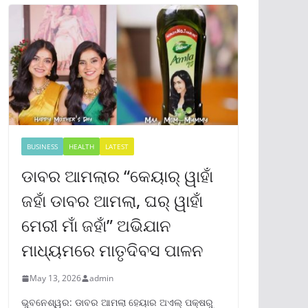
BUSINESS
HEALTH
LATEST
ଡାବର ଆମଲାର “କେୟାର୍ ୱାହାଁ
ଜହାଁ ଡାବର ଆମଲା, ଘର୍ ୱାହାଁ
ମେରୀ ମାଁ ଜହାଁ” ଅଭିଯାନ
ମାଧ୍ୟମରେ ମାତୃଦିବସ ପାଳନ
May 13, 2026
admin
ଭୁବନେଶ୍ୱର: ଡାବର ଆମଲା ହେୟାର ଅଏଲ୍ ପକ୍ଷରୁ