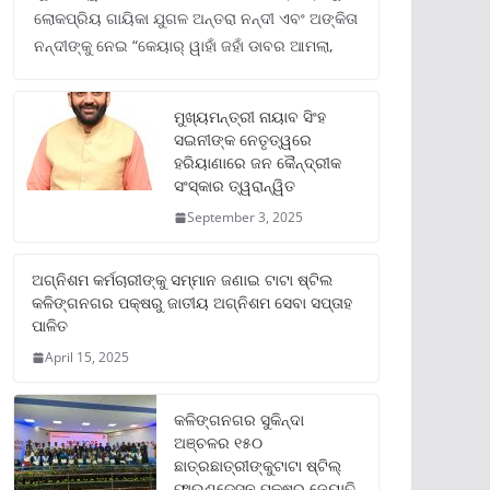
ଲୋକପ୍ରିୟ ଗାୟିକା ଯୁଗଳ ଅନ୍ତରା ନନ୍ଦୀ ଏବଂ ଅଙ୍କିତା
ନନ୍ଦୀଙ୍କୁ ନେଇ “କେୟାର୍ ୱାହାଁ ଜହାଁ ଡାବର ଆମଲା,
ମୁଖ୍ୟମନ୍ତ୍ରୀ ନାୟାବ ସିଂହ
ସଇନୀଙ୍କ ନେତୃତ୍ୱରେ
ହରିୟାଣାରେ ଜନ କୈନ୍ଦ୍ରୀକ
ସଂସ୍କାର ତ୍ୱରାନ୍ୱିତ
September 3, 2025
ଅଗ୍ନିଶମ କର୍ମଚାରୀଙ୍କୁ ସମ୍ମାନ ଜଣାଇ ଟାଟା ଷ୍ଟିଲ
କଳିଙ୍ଗନଗର ପକ୍ଷରୁ ଜାତୀୟ ଅଗ୍ନିଶମ ସେବା ସପ୍ତାହ
ପାଳିତ
April 15, 2025
କଳିଙ୍ଗନଗର ସୁକିନ୍ଦା
ଅଞ୍ଚଳର ୧୫୦
ଛାତ୍ରଛାତ୍ରୀଙ୍କୁଟାଟା ଷ୍ଟିଲ୍
ଫାଉଣ୍ଡେସନ ପକ୍ଷରୁ ଜ୍ୟୋତି