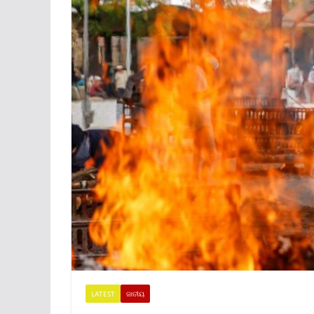
LATEST
ଜାତୀୟ