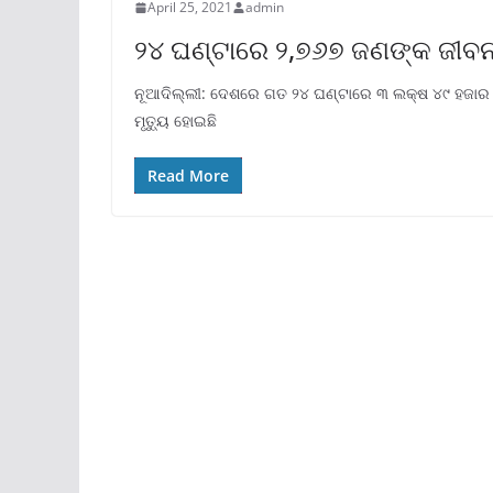
April 25, 2021
admin
୨୪ ଘଣ୍ଟାରେ ୨,୭୬୭ ଜଣଙ୍କ ଜୀବ
ନୂଆଦିଲ୍ଲୀ: ଦେଶରେ ଗତ ୨୪ ଘଣ୍ଟାରେ ୩ ଲକ୍ଷ ୪୯ ହଜାର
ମୃତ୍ୟୁ ହୋଇଛି
Read More