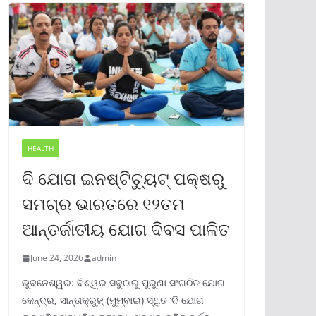
HEALTH
ଦି ଯୋଗ ଇନଷ୍ଟିଚ୍ୟୁଟ୍ ପକ୍ଷରୁ
ସମଗ୍ର ଭାରତରେ ୧୨ତମ
ଆନ୍ତର୍ଜାତୀୟ ଯୋଗ ଦିବସ ପାଳିତ
June 24, 2026
admin
ଭୁବନେଶ୍ୱର: ବିଶ୍ୱର ସବୁଠାରୁ ପୁରୁଣା ସଂଗଠିତ ଯୋଗ
କେନ୍ଦ୍ର, ସାନ୍ତାକ୍ରୁଜ୍ (ମୁମ୍ବାଇ) ସ୍ଥିତ ‘ଦି ଯୋଗ