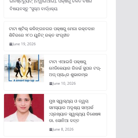
ଇନଷ୍ଟିଚ୍ୟୁଟ୍‌’ (ଟିୱାଇଆଇ), ପକ୍ଷରୁ ଚଳିତ ବର୍ଷର
ବିଷୟବସ୍ତୁ “ସୁସ୍ଥ ବାର୍ଦ୍ଧକ୍ୟ
ଟାଟା ଷ୍ଟିଲ୍‌ କଳିଙ୍ଗନଗର ପକ୍ଷରୁ ମେଗା ରକ୍ତଦାନ
ଶିବିରରେ ୨୮୦ ୟୁନିଟ୍‌ ରକ୍ତ ସଂଗୃହୀତ
June 19, 2026
ଟାଟା ଏଆଇଜି ପକ୍ଷରୁ
ମେଡିକେୟାର ରିଜର୍ଭ ସୁପର ଟପ୍‌-
ଅପ୍ ପ୍ଲାନ୍‌ର ଶୁଭାରମ୍ଭ
June 10, 2026
ମୁଖ ସ୍ୱାସ୍ଥ୍ୟ ଓ ତ୍ୱଚା
ସମସ୍ୟାର ଅଦୃଶ୍ୟ ସମ୍ପର୍କ
:ପ୍ରଖ୍ୟାତ ସ୍ୱାସ୍ଥ୍ୟ ବିଶେଷଜ୍ଞ
ଡା. ସୋନିଆ ଦତ୍ତ
June 8, 2026