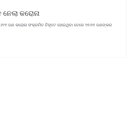
ନ ନେଲା କରୋନା
 ୬୯୧ ଜଣ କରୋନା ସଂକ୍ରମିତ ଚିହ୍ନଟ ହୋଇଥିବା ବେଳେ ୨୭୬୭ ଜଣଙ୍କର