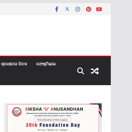
ସ୍ବାଧୀନତା ଦିବସ
ଫେଷ୍ଟିଭାଲ