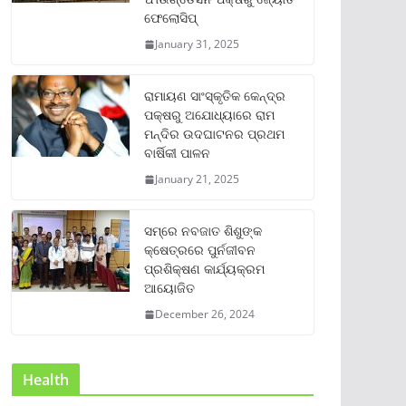
ଫେଲୋସିପ୍‌
January 31, 2025
ରାମାୟଣ ସାଂସ୍କୃତିକ କେନ୍ଦ୍ର
ପକ୍ଷରୁ ଅଯୋଧ୍ୟାରେ ରାମ
ମନ୍ଦିର ଉଦଘାଟନର ପ୍ରଥମ
ବାର୍ଷିକୀ ପାଳନ
January 21, 2025
ସମ୍‌ରେ ନବଜାତ ଶିଶୁଙ୍କ
କ୍ଷେତ୍ରରେ ପୁର୍ନଜୀବନ
ପ୍ରଶିକ୍ଷଣ କାର୍ଯ୍ୟକ୍ରମ
ଆୟୋଜିତ
December 26, 2024
Health