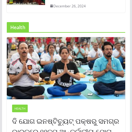
December 26, 2024
Health
HEALTH
ଦି ଯୋଗ ଇନଷ୍ଟିଚ୍ୟୁଟ୍ ପକ୍ଷରୁ ସମଗ୍ର
ଭାରତରେ ୧୨ତମ ଆନ୍ତର୍ଜାତୀୟ ଯୋଗ