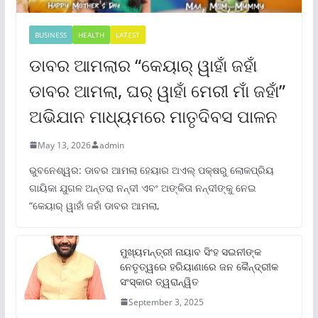
BUSINESS
HEALTH
LATEST
ଡାବର ଆମଲାର “କେୟାର୍ ୱାହାଁ ଜହାଁ
ଡାବର ଆମଲା, ଘର୍ ୱାହାଁ ମେରୀ ମାଁ ଜହାଁ”
ଅଭିଯାନ ମାଧ୍ୟମରେ ମାତୃଦିବସ ପାଳନ
May 13, 2026
admin
ଭୁବନେଶ୍ୱର: ଡାବର ଆମଲା ହେୟାର ଅଏଲ୍ ପକ୍ଷରୁ ଲୋକପ୍ରିୟ
ଗାୟିକା ଯୁଗଳ ଅନ୍ତରା ନନ୍ଦୀ ଏବଂ ଅଙ୍କିତା ନନ୍ଦୀଙ୍କୁ ନେଇ
“କେୟାର୍ ୱାହାଁ ଜହାଁ ଡାବର ଆମଲା,
ମୁଖ୍ୟମନ୍ତ୍ରୀ ନାୟାବ ସିଂହ ସଇନୀଙ୍କ
ନେତୃତ୍ୱରେ ହରିୟାଣାରେ ଜନ କୈନ୍ଦ୍ରୀକ
ସଂସ୍କାର ତ୍ୱରାନ୍ୱିତ
September 3, 2025