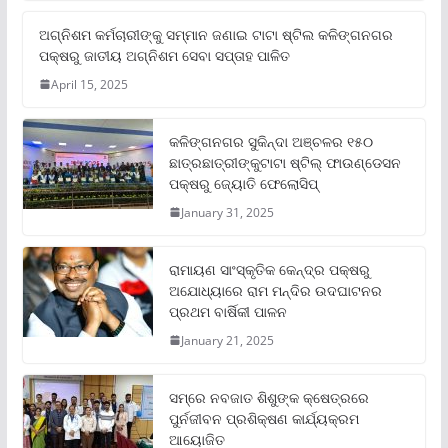
ଅଗ୍ନିଶମ କର୍ମଚାରୀଙ୍କୁ ସମ୍ମାନ ଜଣାଇ ଟାଟା ଷ୍ଟିଲ କଳିଙ୍ଗନଗର
ପକ୍ଷରୁ ଜାତୀୟ ଅଗ୍ନିଶମ ସେବା ସପ୍ତାହ ପାଳିତ
April 15, 2025
କଳିଙ୍ଗନଗର ସୁକିନ୍ଦା ଅଞ୍ଚଳର ୧୫୦
ଛାତ୍ରଛାତ୍ରୀଙ୍କୁଟାଟା ଷ୍ଟିଲ୍ ଫାଉଣ୍ଡେସନ
ପକ୍ଷରୁ ଜ୍ୟୋତି ଫେଲୋସିପ୍‌
January 31, 2025
ରାମାୟଣ ସାଂସ୍କୃତିକ କେନ୍ଦ୍ର ପକ୍ଷରୁ
ଅଯୋଧ୍ୟାରେ ରାମ ମନ୍ଦିର ଉଦଘାଟନର
ପ୍ରଥମ ବାର୍ଷିକୀ ପାଳନ
January 21, 2025
ସମ୍‌ରେ ନବଜାତ ଶିଶୁଙ୍କ କ୍ଷେତ୍ରରେ
ପୁର୍ନଜୀବନ ପ୍ରଶିକ୍ଷଣ କାର୍ଯ୍ୟକ୍ରମ
ଆୟୋଜିତ