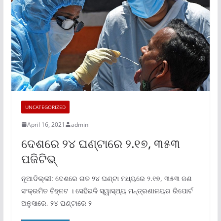
UNCATEGORIZED
April 16, 2021
admin
ଦେଶରେ ୨୪ ଘଣ୍ଟାରେ ୨.୧୭, ୩୫୩
ପଜିଟିଭ୍
ନୂଆଦିଲ୍ଲୀ: ଦେଶରେ ଗତ ୨୪ ଘଣ୍ଟା ମଧ୍ୟରେ ୨.୧୭, ୩୫୩ ଜଣ
ସଂକ୍ରମିତ ଚିହ୍ନଟ । ସେହିଭଳି ସ୍ୱାସ୍ଥ୍ୟ ମନ୍ତ୍ରଣାଳୟର ରିପୋର୍ଟ
ଅନୁସାରେ, ୨୪ ଘଣ୍ଟାରେ ୨