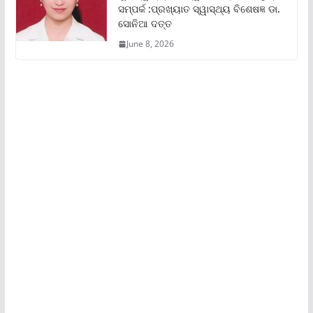
ସମ୍ପର୍କ :ପ୍ରଖ୍ୟାତ ସ୍ୱାସ୍ଥ୍ୟ ବିଶେଷଜ୍ଞ ଡା.
ସୋନିଆ ଦତ୍ତ
June 8, 2026