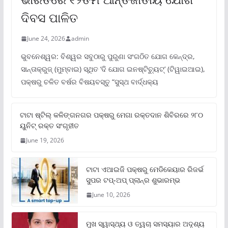
ଦିବସ ପାଳିତ
June 24, 2026
admin
ଭୁବନେଶ୍ୱର: ବିଶ୍ୱର ସବୁଠାରୁ ପୁରୁଣା ସଂଗଠିତ ଯୋଗ କେନ୍ଦ୍ର,
ସାନ୍ତାକ୍ରୁଜ୍ (ମୁମ୍ବାଇ) ସ୍ଥିତ ‘ଦି ଯୋଗ ଇନଷ୍ଟିଚ୍ୟୁଟ୍‌’ (ଟିୱାଇଆଇ),
ପକ୍ଷରୁ ଚଳିତ ବର୍ଷର ବିଷୟବସ୍ତୁ “ସୁସ୍ଥ ବାର୍ଦ୍ଧକ୍ୟ
ଟାଟା ଷ୍ଟିଲ୍‌ କଳିଙ୍ଗନଗର ପକ୍ଷରୁ ମେଗା ରକ୍ତଦାନ ଶିବିରରେ ୨୮୦
ୟୁନିଟ୍‌ ରକ୍ତ ସଂଗୃହୀତ
June 19, 2026
ଟାଟା ଏଆଇଜି ପକ୍ଷରୁ ମେଡିକେୟାର ରିଜର୍ଭ
ସୁପର ଟପ୍‌-ଅପ୍ ପ୍ଲାନ୍‌ର ଶୁଭାରମ୍ଭ
June 10, 2026
ମୁଖ ସ୍ୱାସ୍ଥ୍ୟ ଓ ତ୍ୱଚା ସମସ୍ୟାର ଅଦୃଶ୍ୟ