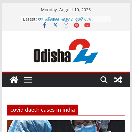
Skip
Monday, August 10, 2026
to
Latest:
୧୩ ତାରିଖରେ ଲଘୁଚାପ ସୃଷ୍ଟି ହେବା
content
ସମ୍ଭାବନା
ଅଭିନେତ୍ରୀଙ୍କୁ ଦୁଷ୍କର୍ମ ଅଭିଯୋଗରେ
ନିର୍ଦେଶକ ଗିରଫ
ଅଭିନେତ୍ରୀଙ୍କ ଘରେ କଳାକନା ବୁଲାଇଲେ
ଦୁର୍ବୁତ୍ତ
ରାଜଧାନୀରେ ଦୁର୍ଘଟଣା: ଚାଲିଗଲା ବାପା-
ପୁଅଙ୍କ ଜୀବନ
କମନୱେଲ୍ଥ ଗେମ୍ସ ଚାମ୍ପିଅନଙ୍କୁ ସାକ୍ଷାତ
କଲେ ପ୍ରଧାନମନ୍ତ୍ରୀ ମୋଦି ।
covid daeth cases in india