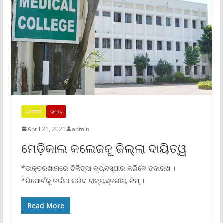
LATEST
ରାଜ୍ୟ
April 21, 2021
admin
ମେଡ଼ିକାଲ କଲେଜକୁ ଜିଲ୍ଲା ଦାୟିତ୍ୱ
*ଡାକ୍ତରଖାନାରେ ଚିକିତ୍ସା ବ୍ୟବସ୍ଥାର କରିବେ ତଦାରଖ ।
*ରିପୋର୍ଟକୁ ତର୍ଜମା କରିବ ରାଜ୍ୟସ୍ତରୀୟ ଟିମ୍ ।
Read More