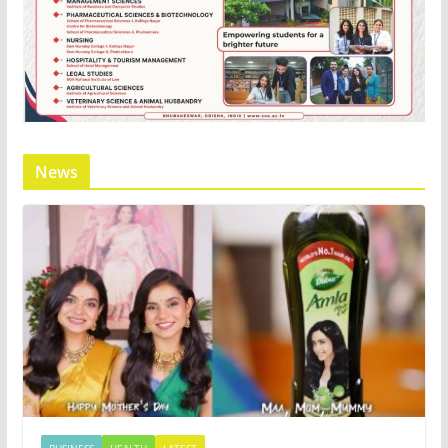
News
BUSINESS
HEALTH
LATEST