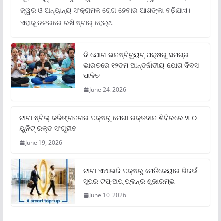
ଜ୍ୱର ଓ ଅନ୍ୟାନ୍ୟ ସଂକ୍ରାମକ ରୋଗ ହେବାର ଆଶଙ୍କା ବଢ଼ିଯାଏ।
ଏହାକୁ ନଜରରେ ରଖି ଷ୍ଟାର୍ ହେଲ୍‌ଥ
ଦି ଯୋଗ ଇନଷ୍ଟିଚ୍ୟୁଟ୍ ପକ୍ଷରୁ ସମଗ୍ର
ଭାରତରେ ୧୨ତମ ଆନ୍ତର୍ଜାତୀୟ ଯୋଗ ଦିବସ
ପାଳିତ
June 24, 2026
ଟାଟା ଷ୍ଟିଲ୍‌ କଳିଙ୍ଗନଗର ପକ୍ଷରୁ ମେଗା ରକ୍ତଦାନ ଶିବିରରେ ୨୮୦
ୟୁନିଟ୍‌ ରକ୍ତ ସଂଗୃହୀତ
June 19, 2026
ଟାଟା ଏଆଇଜି ପକ୍ଷରୁ ମେଡିକେୟାର ରିଜର୍ଭ
ସୁପର ଟପ୍‌-ଅପ୍ ପ୍ଲାନ୍‌ର ଶୁଭାରମ୍ଭ
June 10, 2026