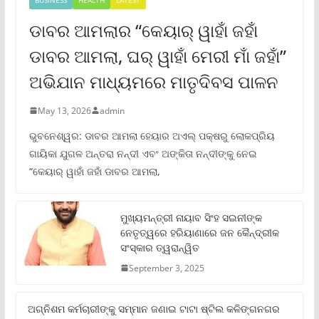
ଡାବର ଆମଲାର “କେୟାର୍ ୱାହାଁ ଜହାଁ
ଡାବର ଆମଲା, ଘର୍ ୱାହାଁ ମେରୀ ମାଁ ଜହାଁ”
ଅଭିଯାନ ମାଧ୍ୟମରେ ମାତୃଦିବସ ପାଳନ
May 13, 2026
admin
ଭୁବନେଶ୍ୱର: ଡାବର ଆମଲା ହେୟାର ଅଏଲ୍ ପକ୍ଷରୁ ଲୋକପ୍ରିୟ
ଗାୟିକା ଯୁଗଳ ଅନ୍ତରା ନନ୍ଦୀ ଏବଂ ଅଙ୍କିତା ନନ୍ଦୀଙ୍କୁ ନେଇ
“କେୟାର୍ ୱାହାଁ ଜହାଁ ଡାବର ଆମଲା,
ମୁଖ୍ୟମନ୍ତ୍ରୀ ନାୟାବ ସିଂହ ସଇନୀଙ୍କ
ନେତୃତ୍ୱରେ ହରିୟାଣାରେ ଜନ କୈନ୍ଦ୍ରୀକ
ସଂସ୍କାର ତ୍ୱରାନ୍ୱିତ
September 3, 2025
ଅଗ୍ନିଶମ କର୍ମଚାରୀଙ୍କୁ ସମ୍ମାନ ଜଣାଇ ଟାଟା ଷ୍ଟିଲ କଳିଙ୍ଗନଗର