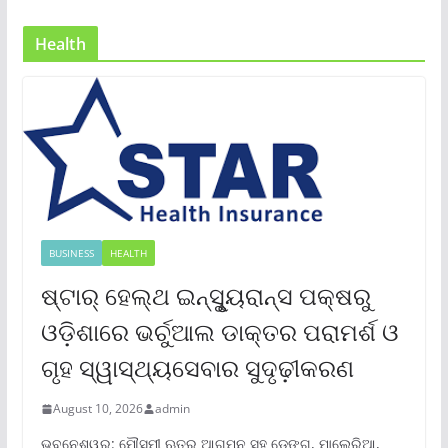
Health
BUSINESS
HEALTH
ଷ୍ଟାର୍ ହେଲ୍‌ଥ ଇନ୍‌ସୁୃ୍ୟରାନ୍ସ ପକ୍ଷରୁ
ଓଡ଼ିଶାରେ ଭର୍ଚୁଆଲ ଡାକ୍ତର ପରାମର୍ଶ ଓ
ଗୃହ ସ୍ୱାସ୍ଥ୍ୟସେବାର ସୁଦୃଢ଼ୀକରଣ
August 10, 2026
admin
ଭୁବନେଶ୍ୱର: ମୌସୁମୀ ଋତୁର ଆଗମନ ସହ ଡେଙ୍ଗୁ, ମାଲେରିଆ,